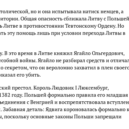
толической, но и она испытывала натиск немцев, а
рритории. Общая опасность сближала Литву с Польшей
ь Литве в противостоянии Тевтонскому Ордену. Но
ать эту помощь лишь при условии перехода Литвы в
. В это время в Литве княжил Ягайло Ольгердович,
собной войны. Ягайло не разбирал средств и отлича
о секретом, что он вероломно захватил в плен своег
казал его убить.
кий престол. Король Людовик I Люксембург,
 1382 году. Польшей формально правила его младшая
объединения с Венгрией и воспрепятствовала вступле
 Забавная деталь: Ядвига короновалась формально 
вы, поскольку основные законы Польши запрещали