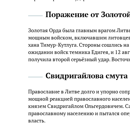
Поражение от Золото
Золотая Орда была главным врагом Литвы 
мощным войском, включавшим литовцев, 
хана Тимур-Кутлуга. Стороны сошлись на
ожидании войск темника Едигея, и 12 ав
получила второй серьёзный удар. Восточн
Свидригайлова смута
Православие в Литве долго и упорно соп
мощной реакцией православного населени
князем Свидригайлом Ольгердовичем. Са
православному населению и пытался опере
власть.