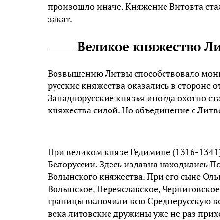
произошло иначе. Княжение Витовта ста
закат.
Великое княжество Ли
Возвышению Литвы способствовало монго
русские княжества оказались в стороне о
Западнорусские князья иногда охотно ст
княжества силой. Но объединение с Литв
При великом князе Гедимине (1316-1341
Белоруссии. Здесь издавна находились П
Волынского княжества. При его сыне Ольг
Волынское, Переяславское, Черниговское
границы включили всю Среднерусскую во
века литовские дружины уже не раз прих