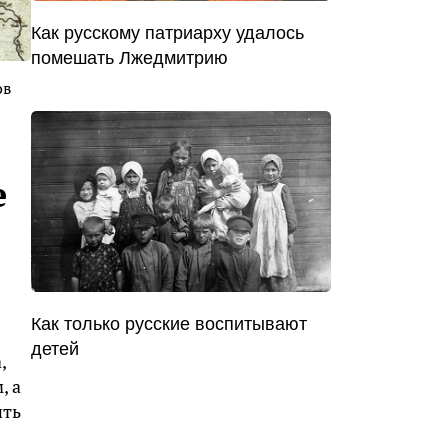
Как русскому патриарху удалось
помешать Лжедмитрию
ов
е
Как только русские воспитывают
детей
,
, а
ить