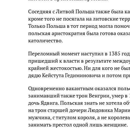
Соседняя с Литвой Польша также была ка
кроме того не посягала на литовские те
Только Польша в тот период могла помоч
польская аристократия была готова оказ
католичество.
Переломный момент наступил в 1385 году
пришедший к власти в результате междоу
крайней жестокостью. Ни для кого не был
дядю Кейстута Гедиминовича и потом при
Одновременно вакантным оказался польс
занимавший также трон Венгрии, умер в
дочь Ядвига. Польская знать не хотела 
на трон старшей дочери Людовика Марии.
мужчина, с титулом короля, а не короле
занимать престол одной лишь женщине.