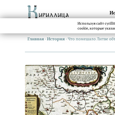
И
Используя сайт cyrill
cookie, которые указ
Главная
›
История
›
Что помешало Литве об