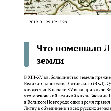
2019-01-29 19:15:29
Что помешало Л
земли
В XIII-XV вв. большинство земель прежн
Великого княжества Литовского (ВКЛ). О
княжества. В начале XV века при князе В
что московский великий князь Василий II 
в Великом Новгороде одно время правил 
Литву в объединении всех русских земел