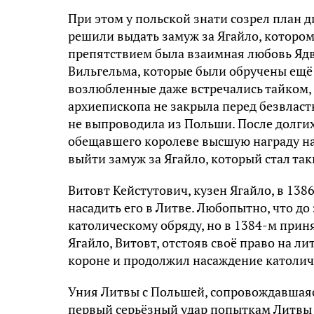
При этом у польской знати созрел план 
решили выдать замуж за Ягайло, котором
препятствием была взаимная любовь Ядв
Вильгельма, которые были обручены ещё 
возлюбленные даже встречались тайком, 
архиепископа не закрыла перед безвластн
не выпроводила из Польши. После долгих
обещавшего королеве высшую награду на 
выйти замуж за Ягайло, который стал та
Витовт Кейстутович, кузен Ягайло, в 1386
насадить его в Литве. Любопытно, что до 
католическому обряду, но в 1384-м прин
Ягайло, Витовт, отстояв своё право на л
короне и продолжил насаждение католич
Уния Литвы с Польшей, сопровождавшаяс
первый серьёзный удар попыткам Литвы в