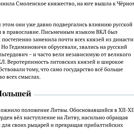
динила Смоленское княжество, на юге вышла к Чёрно
 этом они уже давно подвергались влиянию русской
ли в православие. Письменным языком ВКЛ был
 постепенно заменила почти всех князей из династи
 Но Гедиминовичи обрусевали, звались на русский
льгердович – и часто вели независимую от великого
КЛ. Веротерпимость литовских князей и широкое
ствовали тому, что само государство всё больше
о всех смыслах.
 Польшей
ложнило положение Литвы. Обосновавшийся в XII-XII
рден вёл наступление на Литву, насильно обращая
и для своих рыцарей и превращая прибалтийских