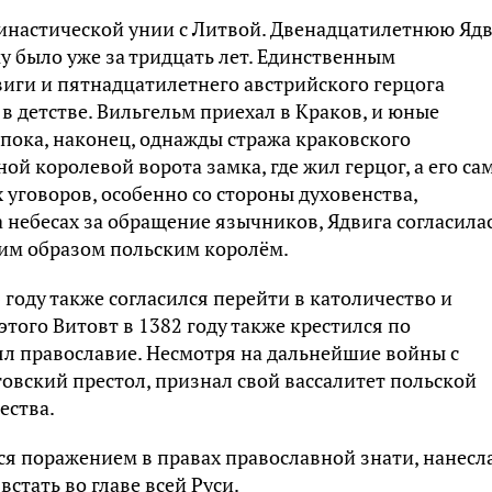
династической унии с Литвой. Двенадцатилетнюю Яд
у было уже за тридцать лет. Единственным
иги и пятнадцатилетнего австрийского герцога
в детстве. Вильгельм приехал в Краков, и юные
пока, наконец, однажды стража краковского
ой королевой ворота замка, где жил герцог, а его са
 уговоров, особенно со стороны духовенства,
небесах за обращение язычников, Ядвига согласила
ким образом польским королём.
 году также согласился перейти в католичество и
этого Витовт в 1382 году также крестился по
ял православие. Несмотря на дальнейшие войны с
итовский престол, признал свой вассалитет польской
ества.
я поражением в правах православной знати, нанесл
стать во главе всей Руси.