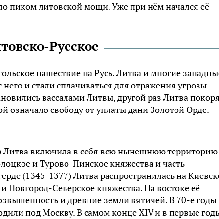
ло пиком литовской мощи. Уже при нём начался её
товско-Русское
льское нашествие на Русь. Литва и многие западны
т него и стали сплачиваться для отражения угрозы.
ановились вассалами Литвы, другой раз Литва покор
ой означало свободу от уплаты дани Золотой Орде.
) Литва включила в себя всю нынешнюю территорию
олоцкое и Турово-Пинское княжества и часть
ерде (1345-1377) Литва распространилась на Киевск
 и Новгород-Северское княжества. На востоке её
звышенность и древние земли вятичей. В 70-е годы
одили под Москву. В самом конце XIV и в первые год