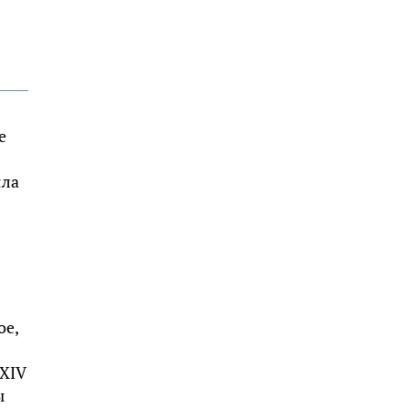
е
яла
ое,
 XIV
ы