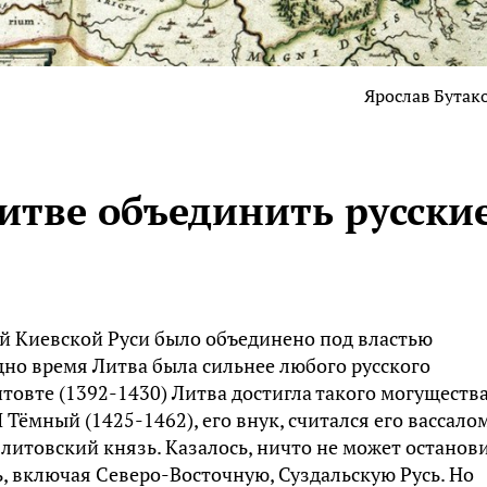
Ярослав Бутак
итве объединить русски
ей Киевской Руси было объединено под властью
дно время Литва была сильнее любого русского
итовте (1392-1430) Литва достигла такого могущества
Тёмный (1425-1462), его внук, считался его вассалом
литовский князь. Казалось, ничто не может останов
ь, включая Северо-Восточную, Суздальскую Русь. Но