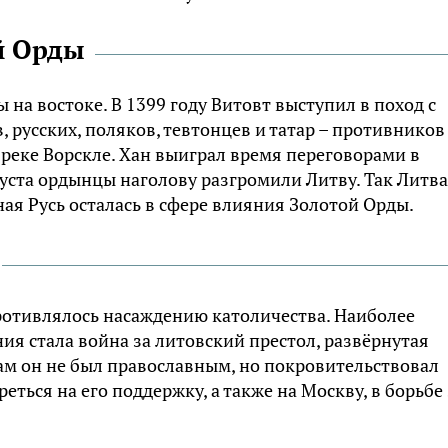
й Орды
на востоке. В 1399 году Витовт выступил в поход с
русских, поляков, тевтонцев и татар – противников
 реке Ворскле. Хан выиграл время переговорами в
густа ордынцы наголову разгромили Литву. Так Литва
ая Русь осталась в сфере влияния Золотой Орды.
ротивлялось насаждению католичества. Наиболее
я стала война за литовский престол, развёрнутая
м он не был православным, но покровительствовал
ться на его поддержку, а также на Москву, в борьбе 