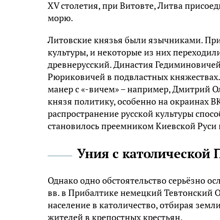
XV столетия, при Витовте, Литва присое
морю.
Литовские князья были язычниками. При
культуры, и некоторые из них переходи
древнерусский. Династия Гедиминовичей
Рюриковичей в подвластных княжествах.
манер с «-вичем» – например, Дмитрий О
князя политику, особенно на окраинах В
распространение русской культуры способ
становилось преемником Киевской Руси в
Уния с католической
Однако одно обстоятельство серьёзно ос
вв. в Прибалтике немецкий Тевтонский О
население в католичество, отбирая земл
жителей в крепостных крестьян.