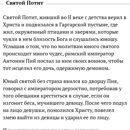
Святой Потит
Святой Потит, живший во II веке с детства верил в
Христа и подвизался в Гаргарской пустыне, где
жил, окруженный птицами и зверями, которые
чуяли в нем близость Бога и слушались юношу.
Услышав о том, что по молитвам юного святого
происходит много чудес, римский император
Антонин Пий послал за ним своих воинов, чтобы
тот исцелил его дочь, одержимую демоном.
Юный святой без страха явился ко дворцу Пия,
говорил с императором дерзостно, потребовав у
того обещания креститься в случае, если он
изгонит беса, мучившего девицу. После чего подул
на лицо девушки, помолился Христу, повелел
змею выйти из девицы и ударил ее по лицу.