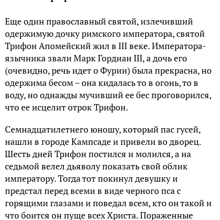
Еще один православный святой, излечивший
одержимую дочку римского императора, святой
Трифон Апомейский жил в III веке. Императора-
язычника звали Марк Гордиан III, а дочь его
(очевидно, речь идет о Фурии) была прекрасна, но
одержима бесом – она кидалась то в огонь, то в
воду, но однажды мучивший ее бес проговорился,
что ее исцелит отрок Трифон.
Семнадцатилетнего юношу, который пас гусей,
нашли в городе Кампсаде и привели во дворец.
Шесть дней Трифон постился и молился, а на
седьмой велел дьяволу показать свой облик
императору. Тогда тот покинул девушку и
предстал перед всеми в виде черного пса с
горящими глазами и поведал всем, кто он такой и
что боится он пуще всех Христа. Пораженные