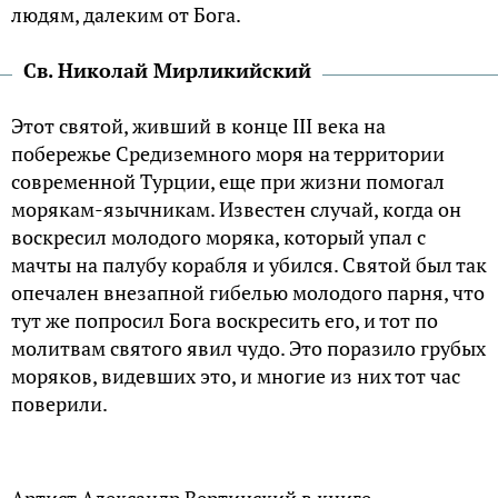
людям, далеким от Бога.
Св. Николай Миpликийский
Этот святой, живший в конце III века на
побережье Средиземного моря на территории
современной Турции, еще при жизни помогал
морякам-язычникам. Известен случай, когда он
воскресил молодого моряка, который упал с
мачты на палубу корабля и убился. Святой был так
опечален внезапной гибелью молодого парня, что
тут же попросил Бога воскресить его, и тот по
молитвам святого явил чудо. Это поразило грубых
моряков, видевших это, и многие из них тот час
поверили.
Артист Александр Вертинский в книге