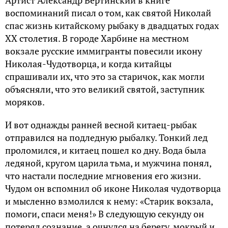
воспоминаний писал о том, как святой Николай
спас жизнь китайскому рыбаку в двадцатых годах
XX столетия. В городе Харбине на местном
вокзале русские иммигранты повесили икону
Николая-Чудотворца, и когда китайцы
спрашивали их, что это за старичок, как могли
объясняли, что это великий святой, заступник
моряков.
И вот однажды ранней весной китаец-рыбак
отправился на подледную рыбалку. Тонкий лед
проломился, и китаец пошел ко дну. Вода была
ледяной, кругом царила тьма, и мужчина понял,
что настали последние мгновения его жизни.
Чудом он вспомнил об иконе Николая чудотворца
и мысленно взмолился к нему: «Старик вокзала,
помоги, спаси меня!» В следующую секунду он
потерял сознание, а очнулся на берегу, мокрый и