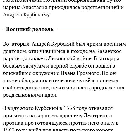
царица Анастасия приходилась родственницей и
Андрею Курбскому.
Военный деятель
Во-вторых, Андрей Курбский был ярким военным
деятелем, отличившимся в походе на Казанское
царство, а также в Ливонской войне. Благодаря
боевым заслугам и верной службе он вошёл в
ближайшее окружение Ивана Грозного. Но он
также обладал политическим чутьём, понимал
слабость династии, невозможность продолжения
рода сыновьями царя.
В виду этого Курбский в 1553 году отказался
присягать на верность царевичу Дмитрию, а
прознав про готовящуюся против него опалу в
1563 году, ушёл под власть польского короля