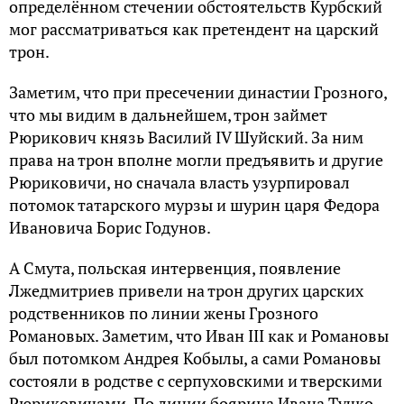
определённом стечении обстоятельств Курбский
мог рассматриваться как претендент на царский
трон.
Заметим, что при пресечении династии Грозного,
что мы видим в дальнейшем, трон займет
Рюрикович князь Василий IV Шуйский. За ним
права на трон вполне могли предъявить и другие
Рюриковичи, но сначала власть узурпировал
потомок татарского мурзы и шурин царя Федора
Ивановича Борис Годунов.
А Смута, польская интервенция, появление
Лжедмитриев привели на трон других царских
родственников по линии жены Грозного
Романовых. Заметим, что Иван III как и Романовы
был потомком Андрея Кобылы, а сами Романовы
состояли в родстве с серпуховскими и тверскими
Рюриковичами. По линии боярина Ивана Тучко