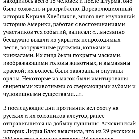
находилось всего 15 человек и после штурма, оно
было сожжено и разграблено. Дореволюционный
историк Кирилл Хлебников, много лет изучавший
историю Америки, работая с воспоминаниями
участников тех событий, записал: «…внезапно
бесшумно вышли из укрытия непроходимых
лесов, вооруженные ружьями, копьями и
кинжалами. Их лица были покрыты масками,
изображающими головы животных, и вымазаны
краской; их волосы были завязаны и опутаны
орлом. Некоторые из масок были имитированы
свирепыми животными со сверкающими зубами и
чудовищными существами…».
В последующие дни противник вел охоту на
русских и их союзников алеутов, ранее
отправившихся на добычу пушнины. Аляскинский
историк Лидия Блэк выяснила, что из 29 русских и
200 алеутов в живых осталось 23 человека,