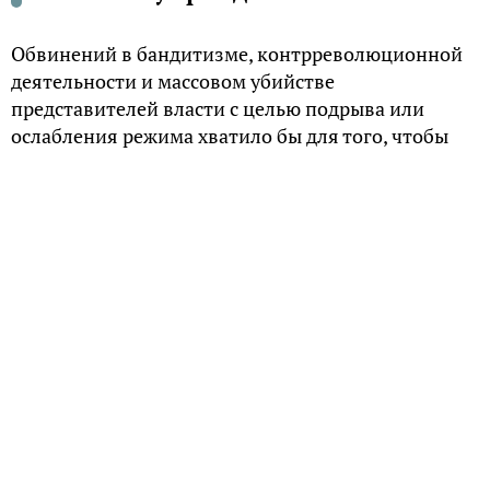
Обвинений в бандитизме, контрреволюционной
деятельности и массовом убийстве
представителей власти с целью подрыва или
ослабления режима хватило бы для того, чтобы
приговорить главарей Черепановской банды,
орудовавшей в годы Гражданской войны на
иркутской земле, к смертной казни. Почему же
Анна Черепанова, заправлявшая делами в банде
вместо мужа и наводившая ужас на всю округу,
избежала наказания?
Неуловимая Анна
Банда черепановцев просуществовала 6 лет, и за
это время большевики неоднократно
предпринимали попытки «найти и обезвредить»