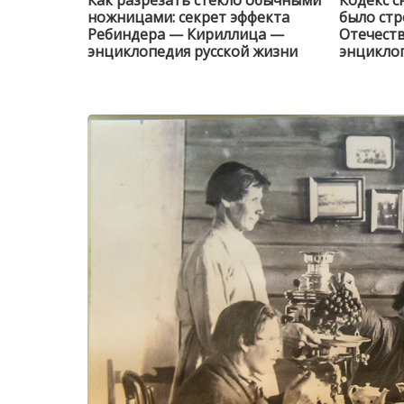
Как разрезать стекло обычными
Кодекс с
ножницами: секрет эффекта
было стр
Ребиндера — Кириллица —
Отечест
энциклопедия русской жизни
энциклоп