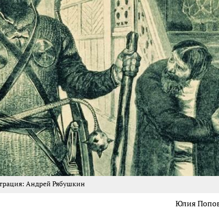
трация: Андрей Рябушкин
Юлия Попо