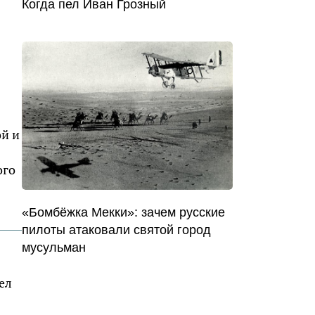
Когда пел Иван Грозный
ой и
ого
«Бомбёжка Мекки»: зачем русские
пилоты атаковали святой город
мусульман
ел