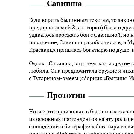
Савишна
Если верить былинным текстам, то зако
предполагаемой Златогорки) была и др
удавалось избежать боя с Савишной, но 
поражение, Савишна разоблачилась, и Му
Красавица пришлась богатырю по душе, 
Однако Савишна, впрочем, как и другие
любила. Она предпочитала оружие и лих
с Тугарином-змеем (сборник «Былины. Ис
Прототип
Но все это произошло в былинных сказан
из основных претендентов на эту роль я
совпадений в биографиях богатыря и свя
прозвище «Чоботок», и заболевание позв