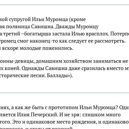
нной супругой Ильи Муромца (кроме
угая поляница Савишна. Дважды Муромцу
на третий –богатырша застала Илью врасплох. Потерп
ромец смог наконец-то как следует ее рассмотреть.
и вскоре молодые поженились.
 воины-девицы, домашним хозяйством заниматься не
их коней. Однажды Савишна даже сразилась вместо 
торические песни. Баллады»).
иях, а как же быть с прототипом Ильи Муромца? Од
вляется Илия Печерский. И не зря: слишком много
того. Это и одинаковое место рождения, и одинаково
оночника, и следы от ранений.