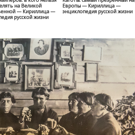
найперов: в кого нельзя
Каготы: самый презренный н
елять на Великой
Европы — Кириллица —
венной — Кириллица —
энциклопедия русской жизни
едия русской жизни