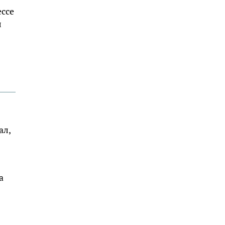
ессе
л
ал,
а