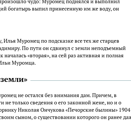
 произошло чудо: Муромец поднялся и выполнил
ущий богатырь выпил принесенную им же воду, он
, Илья Муромец по подсказке все тех же старцев
ладимиру. По пути он сдвинул с земли неподъемный
к началась «вторая», на сей раз активная и полная
Ильи Муромца.
 земли»
уромец не остался без внимания дам. Причем, в
не только сведения о его законной жене, но и о
сборнику Николая Ончукова «Печорские былины» 1904
 своим сыном, о существовании которого он ранее да