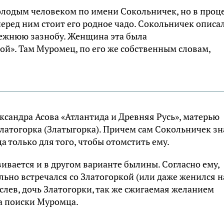
олодым человеком по имени Сокольничек, но в проц
перед ним стоит его родное чадо. Сокольничек описа
режнюю зазнобу. Женщина эта была
ой». Там Муромец, по его же собственным словам,
ксандра Асова «Атлантида и Древняя Русь», матерью
атогорка (Златыгорка). Причем сам Сокольничек зн
а только для того, чтобы отомстить ему.
ивается и в другом варианте былины. Согласно ему,
ьно встречался со Златогоркой (или даже женился н
рослев, дочь Златогорки, так же сжигаемая желанием
на поиски Муромца.