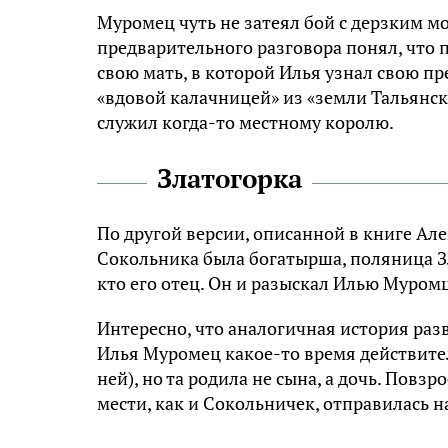
Муромец чуть не затеял бой с дерзким м
предварительного разговора понял, что 
свою мать, в которой Илья узнал свою п
«вдовой калачницей» из «земли Тальянск
служил когда-то местному королю.
Златогорка
По другой версии, описанной в книге Але
Сокольника была богатырша, поляница Зл
кто его отец. Он и разыскал Илью Муромц
Интересно, что аналогичная история разв
Илья Муромец какое-то время действител
ней), но та родила не сына, а дочь. Повз
мести, как и Сокольничек, отправилась 