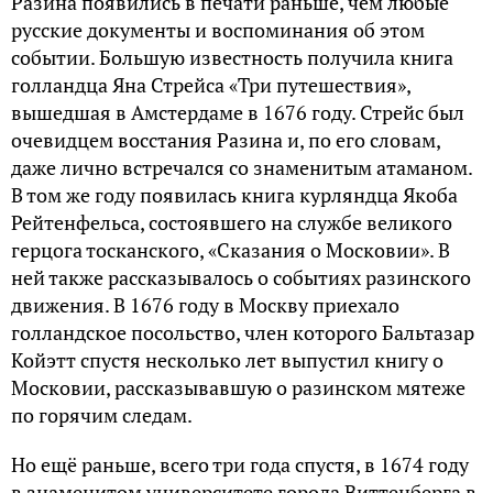
Разина появились в печати раньше, чем любые
русские документы и воспоминания об этом
событии. Большую известность получила книга
голландца Яна Стрейса «Три путешествия»,
вышедшая в Амстердаме в 1676 году. Стрейс был
очевидцем восстания Разина и, по его словам,
даже лично встречался со знаменитым атаманом.
В том же году появилась книга курляндца Якоба
Рейтенфельса, состоявшего на службе великого
герцога тосканского, «Сказания о Московии». В
ней также рассказывалось о событиях разинского
движения. В 1676 году в Москву приехало
голландское посольство, член которого Бальтазар
Койэтт спустя несколько лет выпустил книгу о
Московии, рассказывавшую о разинском мятеже
по горячим следам.
Но ещё раньше, всего три года спустя, в 1674 году
в знаменитом университете города Виттенберга в