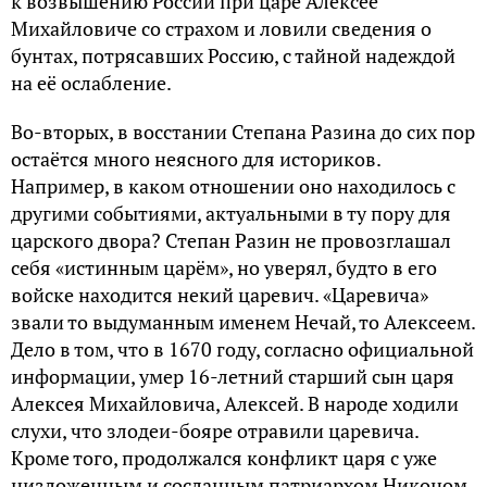
к возвышению России при царе Алексее
Михайловиче со страхом и ловили сведения о
бунтах, потрясавших Россию, с тайной надеждой
на её ослабление.
Во-вторых, в восстании Степана Разина до сих пор
остаётся много неясного для историков.
Например, в каком отношении оно находилось с
другими событиями, актуальными в ту пору для
царского двора? Степан Разин не провозглашал
себя «истинным царём», но уверял, будто в его
войске находится некий царевич. «Царевича»
звали то выдуманным именем Нечай, то Алексеем.
Дело в том, что в 1670 году, согласно официальной
информации, умер 16-летний старший сын царя
Алексея Михайловича, Алексей. В народе ходили
слухи, что злодеи-бояре отравили царевича.
Кроме того, продолжался конфликт царя с уже
низложенным и сосланным патриархом Никоном.