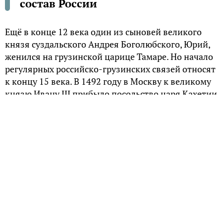
состав России
Ещё в конце 12 века один из сыновей великого
князя суздальского Андрея Боголюбского, Юрий,
женился на грузинской царице Тамаре. Но начало
регулярных российско-грузинских связей относят
к концу 15 века. В 1492 году в Москву к великому
князю Ивану III прибыло посольство царя Кахетии
Александра I..
Грамота кахетинского царя
В ту пору Грузия была расколота на три крупных
(Картли, Кахетия и Имеретия) и множество
мелких государств. Все они находились в разной
степени вассальной зависимости от Турции или
от Персии. Причём две великие мусульманские
державы часто вели войны за передел сфер