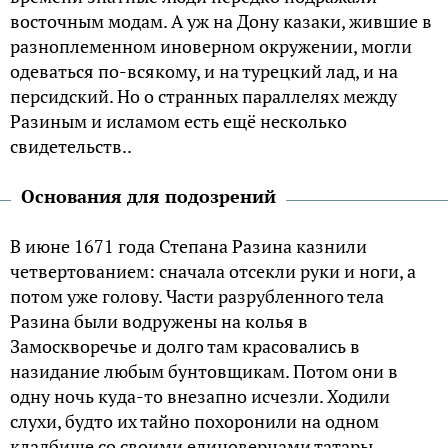
восточным модам. А уж на Дону казаки, жившие в
разноплеменном иноверном окружении, могли
одеваться по-всякому, и на турецкий лад, и на
персидский. Но о странных параллелях между
Разиным и исламом есть ещё несколько
свидетельств..
Основания для подозрений
В июне 1671 года Степана Разина казнили
четвертованием: сначала отсекли руки и ноги, а
потом уже голову. Части разрубленного тела
Разина были водружены на колья в
Замоскворечье и долго там красовались в
назидание любым бунтовщикам. Потом они в
одну ночь куда-то внезапно исчезли. Ходили
слухи, будто их тайно похоронили на одном
кладбище со своими единоверцами татары,