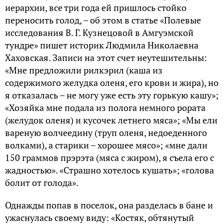
иерархии, все три года ей пришлось стойко
переносить голод, – об этом в статье «Полевые
исследования В. Г. Кузнецовой в Амгуэмской
тундре» пишет историк Людмила Николаевна
Хаховская. Записи на этот счет неутешительны:
«Мне предложили рилкэрил (каша из
содержимого желудка оленя, его крови и жира), но
я отказалась – не могу уже есть эту горькую кашу»;
«Хозяйка мне подала из полога немного рората
(желудок оленя) и кусочек летнего мяса»; «Мы ели
вареную волчеедину (труп оленя, недоеденного
волками), а старики – хорошее мясо»; «мне дали
150 граммов прэрэта (мяса с жиром), я съела его с
жадностью». «Страшно хотелось кушать»; «голова
болит от голода».
Однажды попав в поселок, она разделась в бане и
ужаснулась своему виду: «Костяк, обтянутый