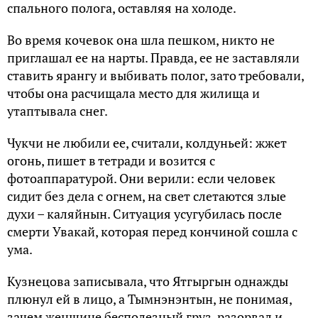
спального полога, оставляя на холоде.
Во время кочевок она шла пешком, никто не
приглашал ее на нарты. Правда, ее не заставляли
ставить ярангу и выбивать полог, зато требовали,
чтобы она расчищала место для жилища и
утаптывала снег.
Чукчи не любили ее, считали, колдуньей: жжет
огонь, пишет в тетради и возится с
фотоаппаратурой. Они верили: если человек
сидит без дела с огнем, на свет слетаются злые
духи – каляйнын. Ситуация усугубилась после
смерти Увакай, которая перед кончиной сошла с
ума.
Кузнецова записывала, что Ятгыргын однажды
плюнул ей в лицо, а Тымнэнэнтын, не понимая,
зачем женщине бесполезный груз, разорвал и