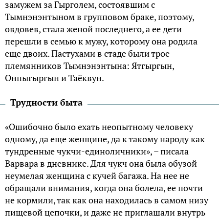
замужем за Гырголем, состоявшим с
Тымнэнэнтыном в групповом браке, поэтому,
овдовев, стала женой последнего, а ее дети
перешли в семью к мужу, которому она родила
еще двоих. Пастухами в стаде были трое
племянников Тымнэнэнтына: Ятгыргын,
Онпыгыргын и Таёквун.
Трудности быта
«Ошибочно было ехать неопытному человеку
одному, да еще женщине, да к такому народу как
тундренные чукчи-единоличники», – писала
Варвара в дневнике. Для чукч она была обузой –
неумелая женщина с кучей багажа. На нее не
обращали внимания, когда она болела, ее почти
не кормили, так как она находилась в самом низу
пищевой цепочки, и даже не приглашали внутрь