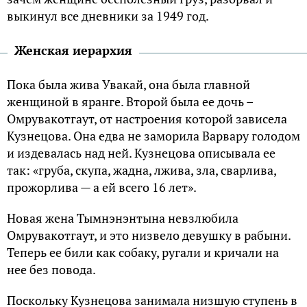
выкинул все дневники за 1949 год.
Женская иерархия
Пока была жива Увакай, она была главной
женщиной в яранге. Второй была ее дочь –
Омрувакотгаут, от настроения которой зависела
Кузнецова. Она едва не заморила Варвару голодом
и издевалась над ней. Кузнецова описывала ее
так: «груба, скупа, жадна, лжива, зла, сварлива,
прожорлива — а ей всего 16 лет».
Новая жена Тымнэнэнтына невзлюбила
Омрувакотгаут, и это низвело девушку в рабыни.
Теперь ее били как собаку, ругали и кричали на
нее без повода.
Поскольку Кузнецова занимала низшую ступень в