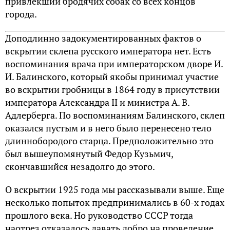
привлекший бродячих собак со всех концов
города.
Доподлинно задокументированных фактов о
вскрытии склепа русского императора нет. Есть
воспоминания врача при императорском дворе И.
И. Балинского, который якобы принимал участие
во вскрытии гробницы в 1864 году в присутствии
императора Александра II и министра А. В.
Адлерберга. По воспоминаниям Балинского, склеп
оказался пустым и в него было перенесено тело
длиннобородого старца. Предположительно это
был вышеупомянутый Федор Кузьмич,
скончавшийся незадолго до этого.
О вскрытии 1925 года мы рассказывали выше. Еще
несколько попыток предпринимались в 60-х годах
прошлого века. Но руководство СССР тогда
наотрез отказалось давать добро на проведение