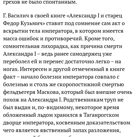
грехов не было спонтанным.
Г. Василич в своей книге «Александр I и старец
Федор Кузьмич» ставит под сомнение сам акт о
вскрытии тела императора, в котором имеется
масса ошибок и противоречий. Кроме того,
сомнительная лихорадка, как причина смерти
Александра I – ведь ранее самодержец уже
переболел ей и перенес достаточно легко – на
ногах. Интересен и другой отмеченный в книге
факт – начало болезни императора совпало с
болезнью и столь же скоропостижной смертью
фельдъегеря Маскова, который был внешне очень
похож на Александра I. Родственникам труп не
был выдан и, по-видимому, некоторое время
обложенный льдом хранился в Таганрогском
дворце императора, косвенным доказательством
чего является явственный запах разложения,