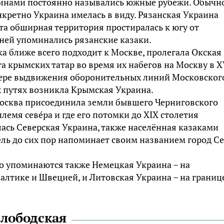
раинами постоянно назывались южные рубежи. Обычн
кретно Украина имелась в виду. Рязанская Украина
та обширная территория простиралась к югу от
 ней упоминались рязанские казаки.
ека ближе всего подходит к Москве, пролегала Окская
а крымских татар во время их набегов на Москву в X
 мере выдвижения оборонительных линий Московског
их путях возникла Крымская Украина.
 Москва присоединила земли бывшего Черниговского
племя севéра и где его потомки до XIX столетия
ась Северская Украина, также населённая казаками
ель до сих пор напоминает своим названием город С
о упоминаются также Немецкая Украина – на
лтике и Швецией, и Литовская Украина – на границе
Слободская