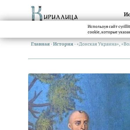
И
Используя сайт cyrill
cookie, которые указ
Главная
›
История
›
«Донская Украина», «Во