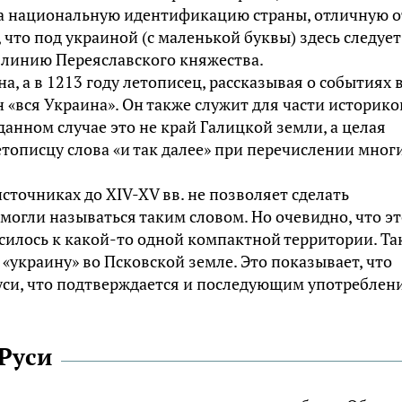
 на национальную идентификацию страны, отличную о
 что под украиной (с маленькой буквы) здесь следует
линию Переяславского княжества.
а, а в 1213 году летописец, рассказывая о событиях 
 «вся Украина». Он также служит для части историко
 данном случае это не край Галицкой земли, а целая
летописцу слова «и так далее» при перечислении мног
источниках до XIV-XV вв. не позволяет сделать
могли называться таким словом. Но очевидно, что э
силось к какой-то одной компактной территории. Так
«украину» во Псковской земле. Это показывает, что
Руси, что подтверждается и последующим употреблен
Руси