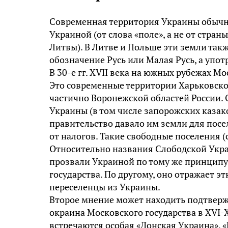
Современная территория Украины обычн
Украиной (от слова «поле», а не от страны
Литвы). В Литве и Польше эти земли так
обозначение Русь или Малая Русь, а упот
В 30-е гг. XVII века на южных рубежах М
Это современные территории Харьковско
частично Воронежской областей России. 
Украины (в том числе запорожских казак
правительство давало им земли для посе
от налогов. Такие свободные поселения (
Относительно названия Слободской Украи
прозвали Украиной по тому же принципу
государства. По другому, оно отражает э
переселенцы из Украины.
Второе мнение может находить подтвержд
окраина Московского государства в XVI-X
встречаются особая «Донская Украина», 