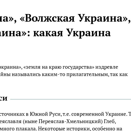
а», «Волжская Украина»,
ина»: какая Украина
окраина», «земля на краю государства» издревле
райны назывались каким-то прилагательным, так как
си
сточниках в Южной Руси, т.е. современной Украине. Т
реяславля (ныне Переяслав-Хмельницкий) Глеб,
 много плакала. Некоторые историки, особенно на