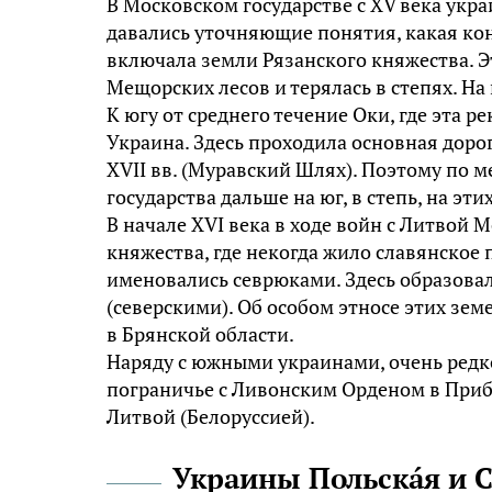
В Московском государстве с XV века ук
давались уточняющие понятия, какая кон
включала земли Рязанского княжества. Э
Мещорских лесов и терялась в степях. На
К югу от среднего течение Оки, где эта р
Украина. Здесь проходила основная дорог
XVII вв. (Муравский Шлях). Поэтому по
государства дальше на юг, в степь, на эт
В начале XVI века в ходе войн с Литвой
княжества, где некогда жило славянское 
именовались севрюками. Здесь образовал
(северскими). Об особом этносе этих зем
в Брянской области.
Наряду с южными украинами, очень редк
пограничье с Ливонским Орденом в Приба
Литвой (Белоруссией).
Украины Польскáя и 