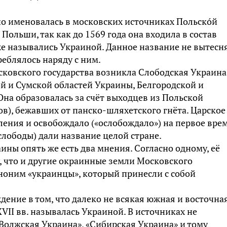
о именовалась в московских источниках Польскóй
 Польши, так как до 1569 года она входила в состав
же назывались Украиной. Данное название не вытесн
реблялось наряду с ним.
осковского государства возникла Слободская Украина
й и Сумской областей Украины, Белгородской и
Она образовалась за счёт выходцев из Польской
ов), бежавших от панско-шляхетского гнёта. Царское
ления и освобождало («ослобождало») на первое вре
слободы) дали название целой стране.
ны опять же есть два мнения. Согласно одному, её
, что и другие окраинные земли Московского
тноним «украинцы», который принесли с собой
ение в том, что далеко не всякая южная и восточна
VII вв. называлась Украиной. В источниках не
«Волжская Украина», «Сибирская Украина» и тому