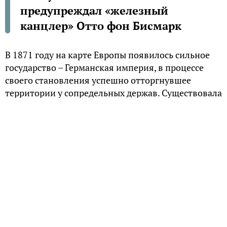
предупреждал «железный
канцлер» Отто фон Бисмарк
В 1871 году на карте Европы появилось сильное
государство – Германская империя, в процессе
своего становления успешно отторгнувшее
территории у сопредельных держав. Существовала
угроза войны Германии и с Россией, однако
рейхканцлер Отто фон Бисмарк на нее так и не
решился.
Хороший знакомый
Знакомство Бисмарка с Россией началось в январе
1859 года, когда он был отправлен в качестве
прусского посла в Санкт-Петербург. Что другими
дипломатами могло быть воспринято как