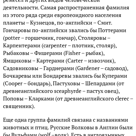
деятельности. Самая распространенная фамилия
из этого ряда среди европеоидного населения
планеты – Кузнецов, по-английски – Смит.
Гончаровы по-английски звались бы Поттерами
(рotter – горшечник, гончар), Столяровы –
Карпентерами (сarpenter – плотник, столяр),
Рыбаковы – Фишерами (Fisher – рыбак),
Ямщиковы – Картерами (Carter – извозчик),
Садовниковы – Гарднерами (Gardener – садовод),
Бочкаревы или Бондаревы звались бы Куперами
(Cooper – бондарь), Пастуховы – Шепардами (от
древнеанглийского sceaphyrde – пастух овец),
Поповы – Кларками (от древнеанглийского clerec –
священник).
Еще одна группа фамилий связана с названиями
животных и птиц. Русские Волковы в Англии были
бы Вульфами (wolf –волк). Есть в англоязычных