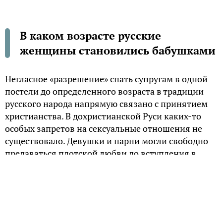
В каком возрасте русские
женщины становились бабушками
Негласное «разрешение» спать супругам в одной
постели до определенного возраста в традиции
русского народа напрямую связано с принятием
христианства. В дохристианской Руси каких-то
особых запретов на сексуальные отношения не
существовало. Девушки и парни могли свободно
предаваться плотской любви до вступления в
брак. Ребенок, прижитый девицей до замужества,
не считался ее позорным клеймом на всю жизнь.
Свободе нравов способствовали языческие