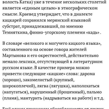
волость Катка) уже в течение нескольких столетий
является «единым целым» в этнографическом
смысле. Краевед утверждает, что в диалекте
кацкарей сохранился мерянский языковой
субстрат, принадлежавший, по мнению
Темняткина, финно-угорскому племени «кадь» .
В словаре «великого и могучего кацкого языка»,
составленного на основе говора жителей
Мартынова и его окрестностей, действительно
немало лексики, отсутствующей в литературном
русском языке. В качестве примера можно
привести следующие «кацкие» слова: дарома
(хорошо), закомелистый (крупный,
широкоплечий), лягва (лягушка), наполохаться
(напугаться), нарушенный (брошенный), пальмо
(пламя), мантурить (надрываться на работе) и т.д.
Ещё одним признаком обособленности от других