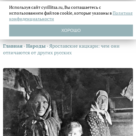
Используя сайт cyrillitsa.ru, Вы соглашаетесь с
использованием файлов
cookie, которые указаны в
Политике
конфиденциальности
ХОРОШО
Главная
›
Народы
›
Ярославские кацкари: чем они
отличаются от других русских