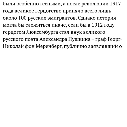
были особенно тесными, а после революции 1917
года великое герцогство приняло всего лишь
около 100 русских эмигрантов. Однако история
могла бы сложиться иначе, если бы в 1912 году
герцогом Люксембурга стал внук великого
русского поэта Александра Пушкина – граф Георг-
Николай фон Меренберг, публично заявлявший о
своих правах на престол.
Родословная претендента
Георг-Николай фон Меренберг родился в 1871
году в немецком городе Висбадене. Его отцом был
принц Николай Вильгельм Нассауский, а матерью
– вторая дочь Пушкина Наталья Александровна.
На момент рождения младшего сына ей было уже
35 лет. В первом браке с Михаилом Дубельтом она
официально прожила 15 лет и родила ему троих