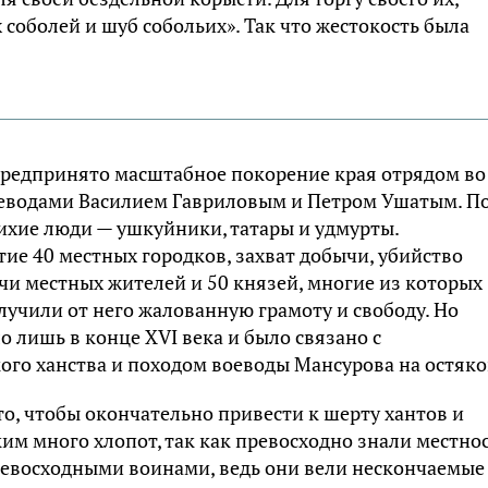
соболей и шуб собoльих». Так что жестокость была
 предпринято масштабное покорение края отрядом во
оеводами Василием Гавриловым и Петром Ушатым. П
ихие люди — ушкуйники, татары и удмурты.
ие 40 местных городков, захват добычи, убийство
и местных жителей и 50 князей, многие из которых
олучили от него жалованную грамоту и свободу. Но
лишь в конце XVI века и было связано с
о ханства и походом воеводы Мансурова на остяко
то, чтобы окончательно привести к шерту хантов и
им много хлопот, так как превосходно знали местнос
превосходными воинами, ведь они вели нескончаемые