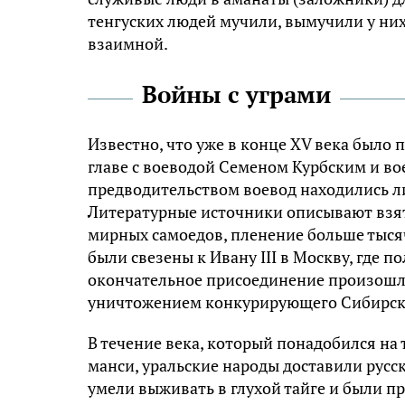
тeнгуских людей мучили, вымучили у них 
взаимной.
Войны с уграми
Известно, что уже в конце XV века было
главе с воеводой Семеном Курбским и в
предводительством воевод находились л
Литературные источники описывают взят
мирных самоедов, пленение больше тысяч
были свезены к Ивану III в Москву, где п
окончательное присоединение произошло 
уничтожением конкурирующего Сибирског
В течение века, который понадобился на 
манси, уральские народы доставили русск
умели выживать в глухой тайге и были 