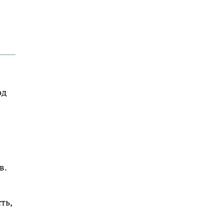
од
в.
ть,