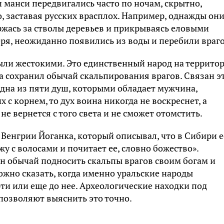
 манси передвигались часто по ночам, скрытно,
, заставая русских врасплох. Например, однажды он
ержась за стволы деревьев и прикрываясь еловыми
еря, неожиданно появились из воды и перебили враго
ыли жестокими. Это единственный народ на террито
ка сохранил обычай скальпирования врагов. Связан э
одна из пяти душ, которыми обладает мужчина,
х с корнем, то дух воина никогда не воскреснет, а
 не вернется с того света и не сможет отомстить.
 Венгрии Йоганка, который описывал, что в Сибири е
жу с волосами и почитает ее, словно божество».
ен обычай подносить скальпы врагов своим богам и
ожно сказать, когда именно уральские народы
ти или еще до нее. Археологические находки под
позволяют выяснить это точно.