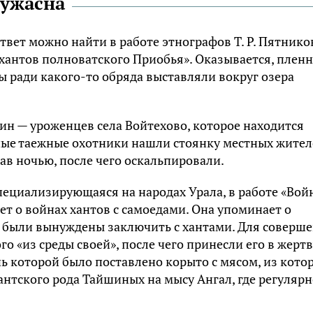
 ужасна
твет можно найти в работе этнографов Т. Р. Пятнико
 хантов полноватского Приобья». Оказывается, плен
ы ради какого-то обряда выставляли вокруг озера
ин — уроженцев села Войтехово, которое находится
нные таежные охотники нашли стоянку местных жите
пав ночью, после чего оскальпировали.
пециализирующаяся на народах Урала, в работе «Вой
ет о войнах хантов с самоедами. Она упоминает о
ы были вынуждены заключить с хантами. Для соверш
 «из среды своей», после чего принесли его в жертв
нь которой было поставлено корыто с мясом, из кото
антского рода Тайшиных на мысу Ангал, где регуляр