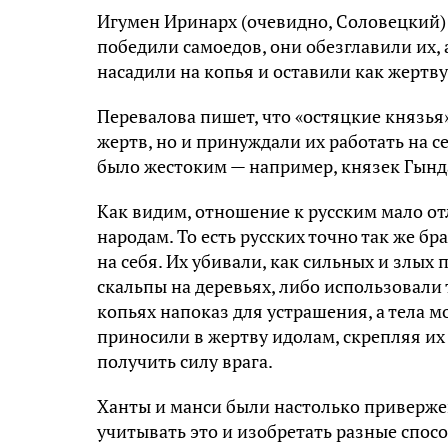
Игумен Иринарх (очевидно, Соловецкий) з
победили самоедов, они обезглавили их, 
насадили на копья и оставили как жертву
Перевалова пишет, что «остяцкие князь
жертв, но и принуждали их работать на с
было жестоким — например, князек Гынд
Как видим, отношение к русским мало от
народам. То есть русских точно так же бр
на себя. Их убивали, как сильных и злы
скальпы на деревьях, либо использовали
копьях напоказ для устрашения, а тела м
приносили в жертву идолам, скрепляя их
получить силу врага.
Ханты и манси были настолько приверже
учитывать это и изобретать разные спос