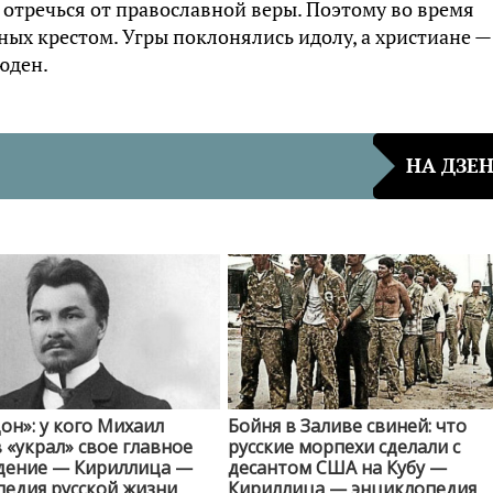
 отречься от православной веры. Поэтому во время
ных крестом. Угры поклонялись идолу, а христиане —
люден.
НА ДЗЕ
он»: у кого Михаил
Бойня в Заливе свиней: что
«украл» свое главное
русские морпехи сделали с
дение — Кириллица —
десантом США на Кубу —
едия русской жизни
Кириллица — энциклопедия