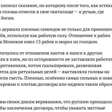
аписал сказание, по которому после того, как остяк
а головы отнесли в свое святилище — к ручью, где
 богам.
я» держали пленных самоедов не только для приноше
ебя, используя как рабочую силу. Отношение к рабам
а Момиков имел 13 рабов и морил их голодом.
личалось от отношения хантов и манси к другим
али в плен, но из осторожности не заставляли работа
х противников, потом скальпировали, развешивая
 тела для ритуальных целей — выставляли головы на
огли съесть. Пленных, особенно самых сильных и ловк
 кровью и плотью договоры или надеясь таким обра
ны своим диким верованиям, что русским приходил
обы заключения договора, чтобы уважить местные