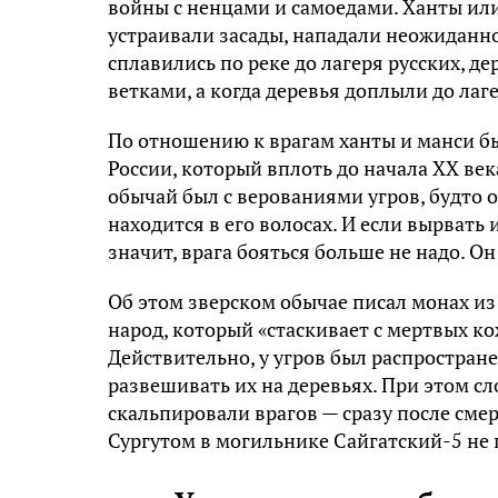
войны с ненцами и самоедами. Ханты или
устраивали засады, нападали неожиданно
сплавились по реке до лагеря русских, д
ветками, а когда деревья доплыли до лаг
По отношению к врагам ханты и манси б
России, который вплоть до начала XX ве
обычай был с верованиями угров, будто 
находится в его волосах. И если вырвать и
значит, врага бояться больше не надо. Он
Об этом зверском обычае писал монах из
народ, который «стаскивает с мертвых ко
Действительно, у угров был распростран
развешивать их на деревьях. При этом сл
скальпировали врагов — сразу после смер
Сургутом в могильнике Сайгатский-5 не 