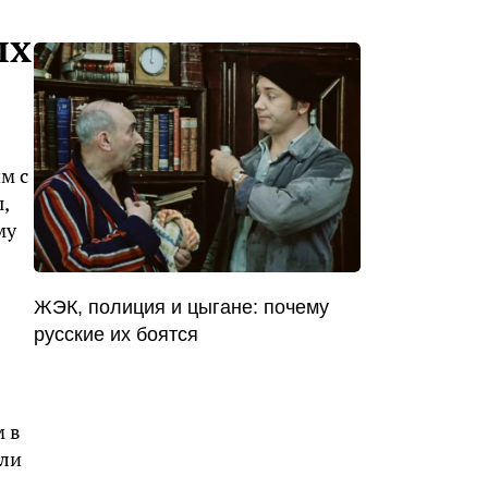
ых
м с
,
му
ЖЭК, полиция и цыгане: почему
русские их боятся
м в
aли