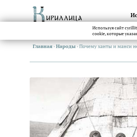
И
Используя сайт cyrill
cookie, которые указ
Главная
›
Народы
›
Почему ханты и манси н