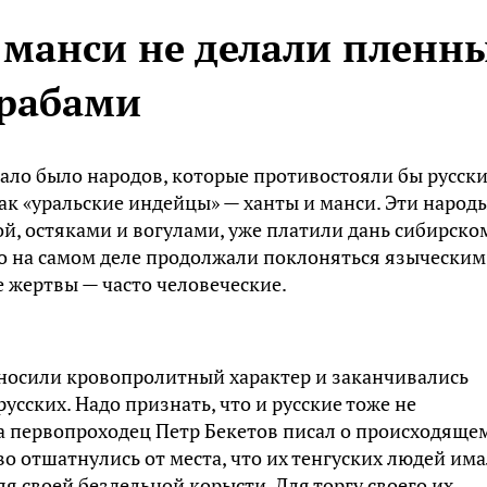
 манси не делали пленн
 рабами
ало было народов, которые противостояли бы русски
ак «уральские индейцы» — ханты и манси. Эти народы
ой, остяками и вогулами, уже платили дань сибирско
но на самом деле продолжали поклоняться языческим
 жертвы — часто человеческие.
 носили кровопролитный характер и заканчивались
русских. Надо признать, что и русские тоже не
а первопроходец Петр Бeкeтов писал о происходяще
ово отшатнулись от места, что их тeнгуских людей им
 своей бездельной корысти. Для торгу своего их,