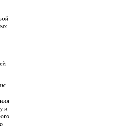
вой
ных
лей
ны
ения
у и
рого
но