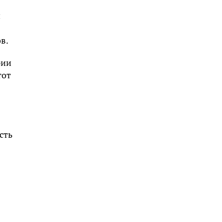
и
в.
рии
тот
сть