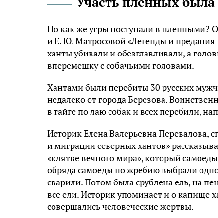
Участь пленных была
Но как же угры поступали в пленными? О
и Е. Ю. Матросовой «Легенды и предания
ханты убивали и обезглавливали, а голов
вперемешку с собачьими головами.
Хантами были перебиты 30 русских мужч
недалеко от города Березова. Воинстве
в тайге по лаю собак и всех перебили, на
Историк Елена Валерьевна Перевалова, с
и миграции северных хантов» рассказыва
«клятве вечного мира», который самоед
обряда самоеды по жребию выбрали одного
сварили. Потом была срублена ель, на пе
все ели. Историк упоминает и о капище х
совершались человеческие жертвы.