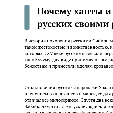
Почему ханты и
русских своими
В истории покорения русскими Сибири м
такой жестокостью и воинственностью, к
которых в XV веке русские называли югр
хану Кучуму, для виду принимая ислам, 
божествам и приносили идолам кровавые
Столкновения русских с народами Урала
пленением то для хантов и манси, то для 
отличались милосердием. Спустя два век
Забайкалье, что : «Тeнгуские люди для т
служивые люди в аманаты (заложники) для