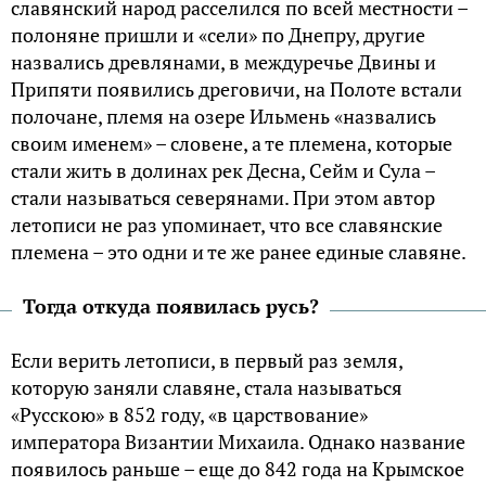
славянский народ расселился по всей местности –
полоняне пришли и «сели» по Днепру, другие
назвались древлянами, в междуречье Двины и
Припяти появились дреговичи, на Полоте встали
полочане, племя на озере Ильмень «назвались
своим именем» – словене, а те племена, которые
стали жить в долинах рек Десна, Сейм и Сула –
стали называться северянами. При этом автор
летописи не раз упоминает, что все славянские
племена – это одни и те же ранее единые славяне.
Тогда откуда появилась русь?
Если верить летописи, в первый раз земля,
которую заняли славяне, стала называться
«Русскою» в 852 году, «в царствование»
императора Византии Михаила. Однако название
появилось раньше – еще до 842 года на Крымское