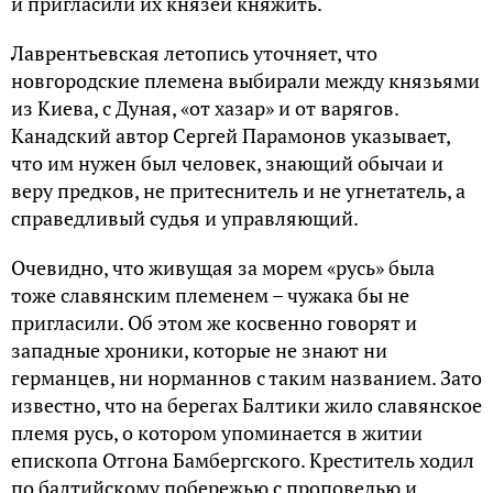
и пригласили их князей княжить.
Лаврентьевская летопись уточняет, что
новгородские племена выбирали между князьями
из Киева, с Дуная, «от хазар» и от варягов.
Канадский автор Сергей Парамонов указывает,
что им нужен был человек, знающий обычаи и
веру предков, не притеснитель и не угнетатель, а
справедливый судья и управляющий.
Очевидно, что живущая за морем «русь» была
тоже славянским племенем – чужака бы не
пригласили. Об этом же косвенно говорят и
западные хроники, которые не знают ни
германцев, ни норманнов с таким названием. Зато
известно, что на берегах Балтики жило славянское
племя русь, о котором упоминается в житии
епископа Отгона Бамбергского. Креститель ходил
по балтийскому побережью с проповедью и