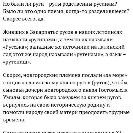
Но были ли руги – руты родственны русинам?
Было ли это одно племя, когда-то разделившееся?
Скорее всего, да.
Живших в Закарпатье русов в наших летописях
называли «русинами», а землю их называли
«Русська»; западные же источники на латинский
лад этот же народ называли «рутенами», а язык –
«рутениш».
Скорее, новгородские племена послали «за море»
гонцов к славянскому князю ругов (рутов), чтобы
сыновья дочери новгородского князя Гостомысла
Умилы, которая была замужем за князем ругов,
вернулись на свою историческую родину и
помогли народу своей матери преодолеть трудные
времена.
Само же племя ругов исчезло с лица земли в XII