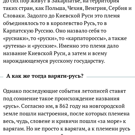
до сих пор живут в Закарпатье, на территория
таких стран, как Польша, Чехия, Венгрия, Сербия и
Словаки. Задолго до Киевской Руси это племя
объединялось то в королевство Русь, то в
Карпатскую Руссию. Оно назвало себя то
«руснаки», то «руски», то «карпатороссы», а также
«рутены» и «русские». Именно это племя дало
название Киевской Руси, а затем и всему
нарождающемуся русскому государству.
А как же тогда варяги-русь?
Однако последующие события летописей ставят
под сомнение такое происхождение названия
«русь». Согласно им, в 862 году на новгородской
земле пошли настроения, после которых племена
весь, чудь, словене и кривичи пошли «за море» к
варягам. Но не просто к варягам, а к племени русь