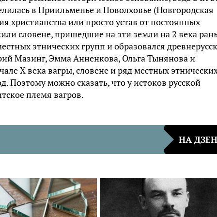
селилась в Приильменье и Поволховье (Новгородская
ния христианства или просто устав от постоянных
жили словене, пришедшие на эти земли на 2 века ран
 местных этнических групп и образовался древнерусс
рий Мазинг, Эмма Анненкова, Ольга Тынянова и
ачале Х века вагры, словене и ряд местных этнически
д. Поэтому можно сказать, что у истоков русской
тское племя вагров.
НА ДЗЕ