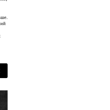
ьше.
кий
х
Н