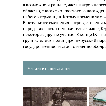
а возможно и раньше, часть вагров пере
область), спасаясь от жестокого насажде
набегов германцев. К тому времени там 
В результате смешения вагров, словен и
народ. Так считают упомянутые выше, Ю
некоторые другие ученые. В конце IX – н
групп слились в один древнерусский наро
государственности стояло именно ободри
Читайте наши статьи