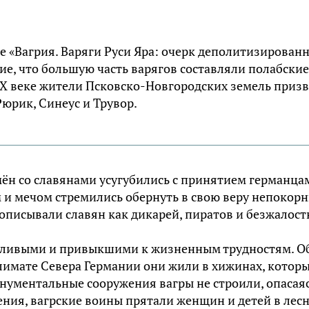
е «Вагрия. Варяги Руси Яра: очерк деполитизирован
е, что большую часть варягов составляли полабские
 IX веке жители Псковско-Новгородских земель приз
Рюрик, Синеус и Трувор.
ён со славянами усугубились с принятием германца
 и мечом стремились обернуть в свою веру непокор
описывали славян как дикарей, пиратов и безжалос
осливыми и привыкшими к жизненным трудностям. О
климате Севера Германии они жили в хижинах, котор
онументальные сооружения вагры не строили, опасая
дения, вагрские воины прятали женщин и детей в лес