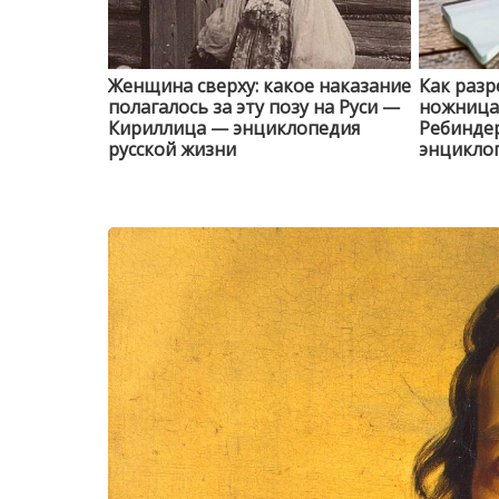
Женщина сверху: какое наказание
Как разр
полагалось за эту позу на Руси —
ножницам
Кириллица — энциклопедия
Ребинде
русской жизни
энциклоп