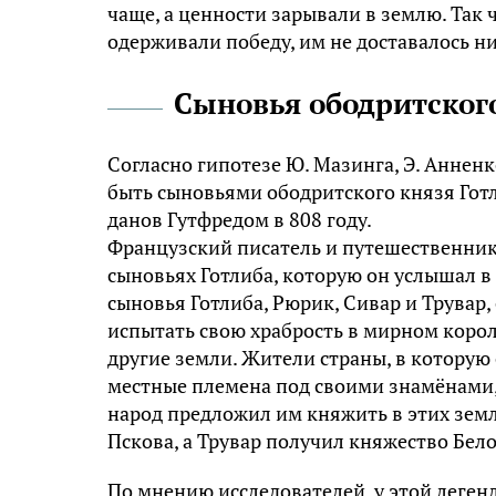
чаще, а ценности зарывали в землю. Так 
одерживали победу, им не доставалось н
Сыновья ободритског
Согласно гипотезе Ю. Мазинга, Э. Анненк
быть сыновьями ободритского князя Готли
данов Гутфредом в 808 году.
Французский писатель и путешественник 
сыновьях Готлиба, которую он услышал в
сыновья Готлиба, Рюрик, Сивар и Трувар
испытать свою храбрость в мирном корол
другие земли. Жители страны, в которую 
местные племена под своими знамёнами, 
народ предложил им княжить в этих земл
Пскова, а Трувар получил княжество Бело
По мнению исследователей, у этой легенд