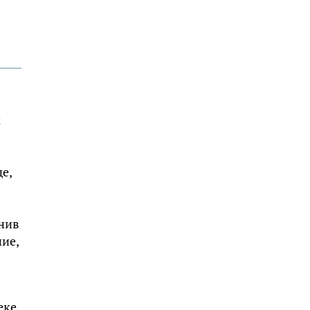
м
е,
инив
ие,
еке,