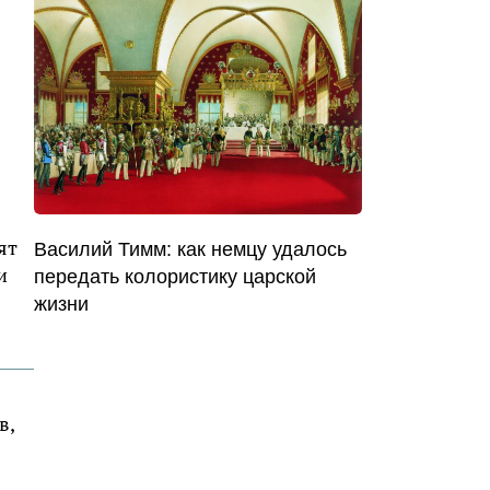
ят
Василий Тимм: как немцу удалось
и
передать колористику царской
жизни
в,