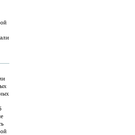
ной
вали
ми
ных
тных
б
ые
сь
ной