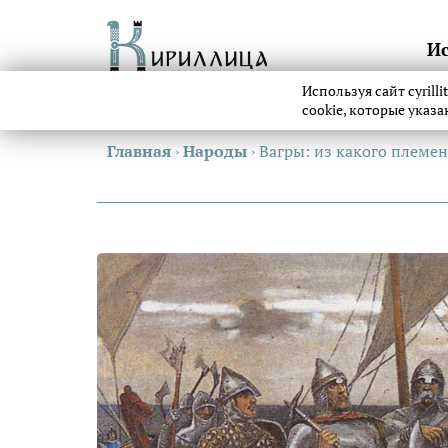
И
Используя сайт cyrill
cookie, которые указ
Главная
›
Народы
›
Вагры: из какого племе