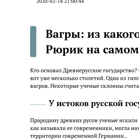
2020-02-18 21:00:44
Вагры: из каког
Рюрик на самом
Кто основал Древнерусское государство
вот уже несколько столетий. Одна из гип
вагров. Некоторые ученые склонны считать
У истоков русской го
Прародину древних русов ученые искали 
как называли ее современники, могла нах
территории современной Германии..