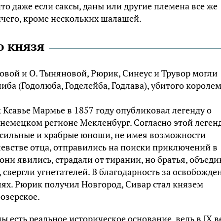
что даже если саксы, даны или другие племена все же
ичего, кроме нескольких шалашей.
о князя
овой и О. Тыняновой, Рюрик, Синеус и Трувор могли
ба (Годолюба, Годелейба, Годлава), убитого короле
Ксавье Мармье в 1857 году опубликовал легенду о
 немецком регионе Мекленбург. Согласно этой легенд
, сильные и храбрые юноши, не имея возможности
евстве отца, отправились на поиски приключений в
они явились, страдали от тирании, но братья, объед
свергли угнетателей. В благодарность за освобожден
ях. Рюрик получил Новгород, Сивар стал князем
озерское.
ы есть реальное историческое основание, ведь в IX в