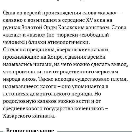
Одна из версий происхождения слова «казак» —
связано с возникшим в середине XV века на
руинах Золотой Орды Казахским ханством. Слова
«казак» и «казах» (по-тюркски «свободный
человек») близки этимологически.
Согласно преданиям, «верховские» казаки,
проживающие на Хопре, с давних времён
назывались чигами, из чего можно сделать вывод,
что произошли они от родственного черкесам
народа зихов. Также некогда существовало племя,
называвшееся касоги – оно упоминается в
летописях домонгольского периода. Но
родословную казаков можно вести и от
средневекового государства кочевников –
Хазарского каганата.
Вероисповедание