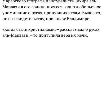
У арабского географа и натуралиста Тахира аль-
Марвази в его сочинениях есть одно любопытное
упоминание о русах, принявших ислам. Было это,
по его свидетельству, при князе Владимире.
«Когда стали христианами, – рассказывал о русах
аль-Марвази, – то притупила вера их мечи,
закрылись перед ними двери добычи, и поразили
их ущерб и упадок. Стало недоставать им средств
к жизни, и захотели они обратиться в ислам,
чтобы снова доступными стали для них война и
борьба, и чтобы вернуться к своим прежним
привычкам».
Владимир отправил послов к шаху Хорезма, чтобы
тот прислал на Русь учителей и проповедников
Корана. И таким образом русы перешли из