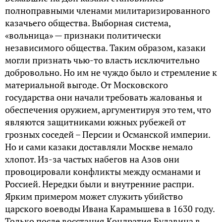
полноправными членами милитаризированного
казачьего общества. Выборная система,
«вольница» — признаки политически
независимого общества. Таким образом, казаки
могли признать чью-то власть исключительно
добровольно. Но им не чуждо было и стремление к
материальной выгоде. От Московского
государства они начали требовать жалованья и
обеспечения оружием, аргументируя это тем, что
являются защитниками южных рубежей от
грозных соседей – Персии и Османской империи.
Но и сами казаки доставляли Москве немало
хлопот. Из-за частых набегов на Азов они
провоцировали конфликты между османами и
Россией. Нередки были и внутренние распри.
Ярким примером может служить убийство
царского воеводы Ивана Карамышева в 1630 году.
Только после восстания Кондратия Булавина в