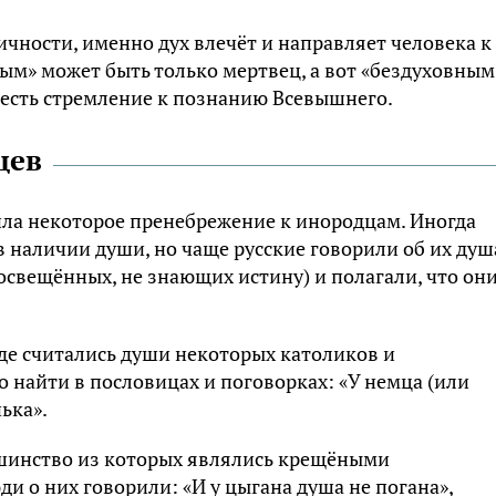
личности, именно дух влечёт и направляет человека к
ым» может быть только мертвец, а вот «бездуховным
есть стремление к познанию Всевышнего.
цев
ила некоторое пренебрежение к инородцам. Иногда
 наличии души, но чаще русские говорили об их душ
росвещённых, не знающих истину) и полагали, что они
е считались души некоторых католиков и
о найти в пословицах и поговорках: «У немца (или
ька».
ьшинство из которых являлись крещёными
и о них говорили: «И у цыгана душа не погана»,