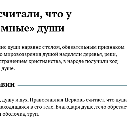
считали, что у
ёмные» души
чие души наравне с телом, обязательным признаком
го мировоззрения душой наделяли деревья, реки,
странением христианства, в народе получили ход
 душе.
авии
 душу и дух. Православная Церковь считает, что душа
аходящаяся в его теле. Благодаря душе, тело обретае
я оболочка, труп.