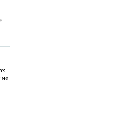
»
ах
 не