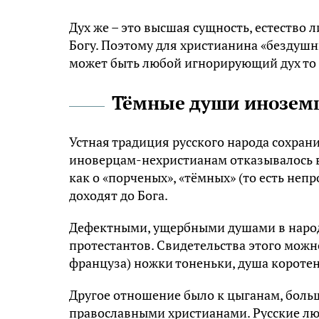
Дух же – это высшая сущность, естество 
Богу. Поэтому для христианина «бездушн
может быть любой игнорирующий дух то 
Тёмные души инозем
Устная традиция русского народа сохран
иноверцам-нехристианам отказывалось в
как о «порченых», «тёмных» (то есть неп
доходят до Бога.
Дефектными, ущербными душами в народ
протестантов. Свидетельства этого можн
француза) ножки тоненьки, душа коротен
Другое отношение было к цыганам, бол
православными христианами. Русские люд