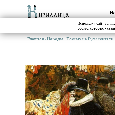
И
Используя сайт cyrill
cookie, которые указ
Главная
›
Народы
›
Почему на Руси считали