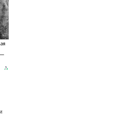
ьзя
 —
МИ