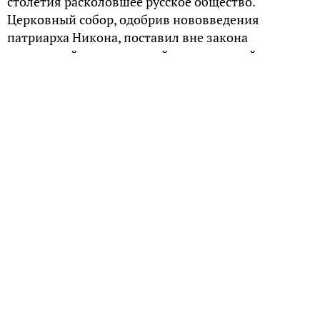
столетия расколовшее русское общество.
Церковный собор, одобрив нововведения
патриарха Никона, поставил вне закона
ревнителей традиционной православной
обрядовости.
В чаянии перемен
В середине XVII столетия русское православие
переживало смутные времена. Повсеместно
наблюдалось падение нравов, как духовенства, так
и мирян, богословская мысль все чаще стала
подвергаться влиянию еретических учений.
Несогласованность и разночтение прокрались и в
церковные службы. Назревала необходимость
унификации богослужебных книг и уставов.