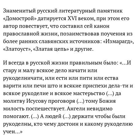
Знаменитый русский литературный памятник
«Домострой» датируется XVI веком, при этом его
автор повествует, что составил сей канон
православной жизни, позаимствовав поучения из
более ранних славянских источников: «Измарагд»,
«Златоуст», «Златая цепь» и другие.
И всегда в русской жизни правильным было: «…И
стару и малу всякое дело начати или
рукоделничати, или ести или пити или ества
варити или печи што и всякие приспехи дела-ти и
всякое рукоделие и всякое мастерьство (…) да
молитву Исусову проговоря (…) тому Божия
милость поспешествует. Ангели невидимо
помогают. (…) А людей (…) держати чтобы были
рукоделны, кто чему достоин и какому рукоделию
учен…»