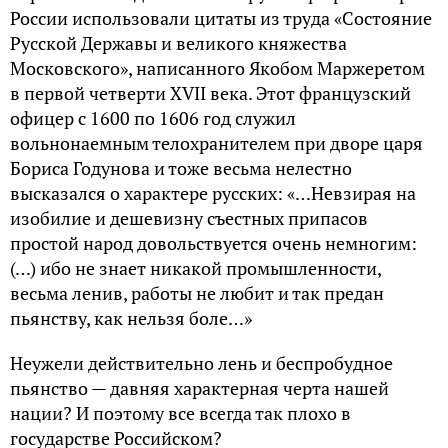
России использовали цитаты из труда «Состояние
Русской Державы и великого княжества
Московского», написанного Якобом Маржеретом
в первой четверти XVII века. Этот французский
офицер с 1600 по 1606 год служил
вольнонаемным телохранителем при дворе царя
Бориса Годунова и тоже весьма нелестно
высказался о характере русских: «…Невзирая на
изобилие и дешевизну съестных припасов
простой народ довольствуется очень немногим:
(…) ибо не знает никакой промышленности,
весьма ленив, работы не любит и так предан
пьянству, как нельзя боле…»
Неужели действительно лень и беспробудное
пьянство — давняя характерная черта нашей
нации? И поэтому все всегда так плохо в
государстве Российском?