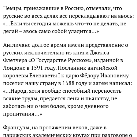
Немцы, приезжавшие в Россию, отмечали, что
русские во всех делах все перекладывают на авось:
«…Если ты сегодня можешь что-то не делать, не
делай – авось само собой уладится…»
Англичане долгое время имели представление о
русских исключительно из книги Джилса
Флетчера «О Государстве Русском», изданной в
Лондоне в 1591 году. Посланник английской
королевы Елизаветы I к царю Фёдору Ивановичу
посетил нашу страну в 1588 году и затем написал:
«…Народ, хотя вообще способный переносить
всякие труды, предается лени и пьянству, не
заботясь ни о чем более, кроме дневного
пропитания…»
Французы, на протяжении веков, даже в
парижских академических кругах при разговоре о