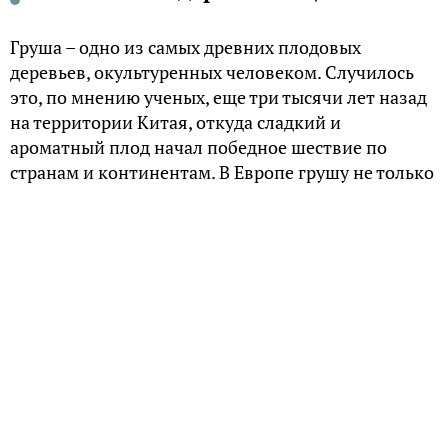
Груша – одно из самых древних плодовых
деревьев, окультуренных человеком. Случилось
это, по мнению ученых, еще три тысячи лет назад
на территории Китая, откуда сладкий и
ароматный плод начал победное шествие по
странам и континентам. В Европе грушу не только
любили и охотно сажали около домов, но и
приписывали ей магические свойства. Особым
было отношение к груше и у наших предков.
Груша в славянской традиции
У всех славянских народов груша окружена
ореолом почитания и любви. Сербы говорят:
«Грушенька – моя церковка» и совершенно
искренне считают, что молиться Богу можно не
только в храме, но и у дерева груши. Болгары