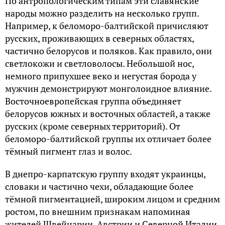
По антропологическим типам эти славянские
народы можно разделить на несколько групп.
Например, к беломоро-балтийской причисляют
русских, проживающих в северных областях,
частично белорусов и поляков. Как правило, они
светлокожи и светловолосы. Небольшой нос,
немного припухшее веко и негустая борода у
мужчин демонстрируют монголоидное влияние.
Восточноевропейская группа объединяет
белорусов южных и восточных областей, а также
русских (кроме северных территорий). От
беломоро-балтийской группы их отличает более
тёмный пигмент глаз и волос.
В днепро-карпатскую группу входят украинцы,
словаки и частично чехи, обладающие более
тёмной пигментацией, широким лицом и средним
ростом, по внешним признакам напоминая
жителей Швейцарии, Австрии и Северной Италии.