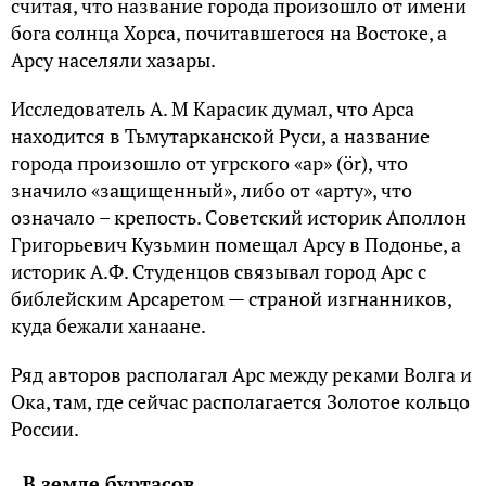
считая, что название города произошло от имени
бога солнца Хорса, почитавшегося на Востоке, а
Арсу населяли хазары.
Исследователь А. М Карасик думал, что Арса
находится в Тьмутарканской Руси, а название
города произошло от угрского «ар» (ör), что
значило «защищенный», либо от «арту», что
означало – крепость. Советский историк Аполлон
Григорьевич Кузьмин помещал Арсу в Подонье, а
историк А.Ф. Студенцов связывал город Арс с
библейским Арсаретом — страной изгнанников,
куда бежали ханаане.
Ряд авторов располагал Арс между реками Волга и
Ока, там, где сейчас располагается Золотое кольцо
России.
В земле буртасов