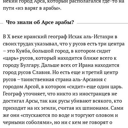
некий город Арса, который располагался где-то на
пути «из варяг в арабы».
Что знали об Арсе арабы?
В X веке иранский географ Исхак аль-Истахри в
своих трудах указывал, что у русов есть три центра
– это Куяба, большой город, в котором сидит
«царь» русов, который находится ближе всего к
городу Булгару. Дальше всех от Ирана находится
город русов Славия. Но есть еще и третий центр
русов – таинственная страна аль-Арсания с
городом Арсой, в котором «сидит» еще один царь.
Географ уточняет, что никто из иностранцев не
достигал Арсы, так как русы убивают всякого, кто
приходит на их земли, считая их шпионами. Сами
же они «спускаются по воде и торгуют оловом и
черными соболями», но ни с кем не говорят о