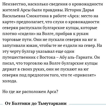
Неизвестно, насколько сведения о кровожадности
жителей Арсы были правдивы. Историк Дарья
Васильевна Смокотина в работе «Арса: место на
карте» предполагает, что слухи о кровожадности
северян распускали булгарские купцы, которые
плотно «сидели» на Волге, прибрав к рукам
торговые пути. Они не пускали северян на юг и
запугивали южан, чтобы те не ездили на север. На
эту черту булгар указывал еще один
путешественник с Востока – Абу аль-Гарнати. Он
писал, что торговлю на Волге булгарские купцы
держат в своих руках, они не пускают на юг
северян под предлогом того, что те «привозят»
холода.
Но где же расположен Арса?
От Балтики до Тьмутаркани