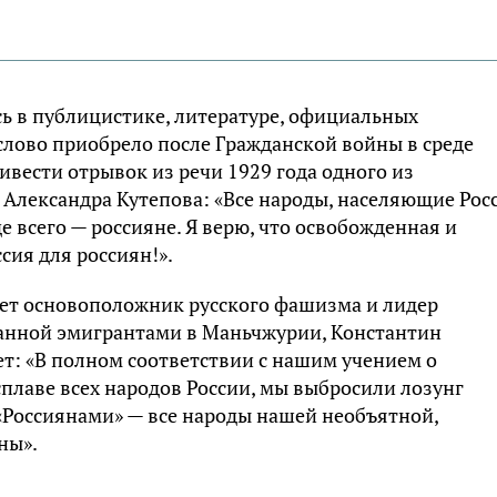
сь в публицистике, литературе, официальных
слово приобрело после Гражданской войны в среде
ивести отрывок из речи 1929 года одного из
Александра Кутепова: «Все народы, населяющие Рос
 всего — россияне. Я верю, что освобожденная и
сия для россиян!».
вает основоположник русского фашизма и лидер
анной эмигрантами в Маньчжурии, Константин
ет: «В полном соответствии с нашим учением о
сплаве всех народов России, мы выбросили лозунг
 «Россиянами» — все народы нашей необъятной,
ны».