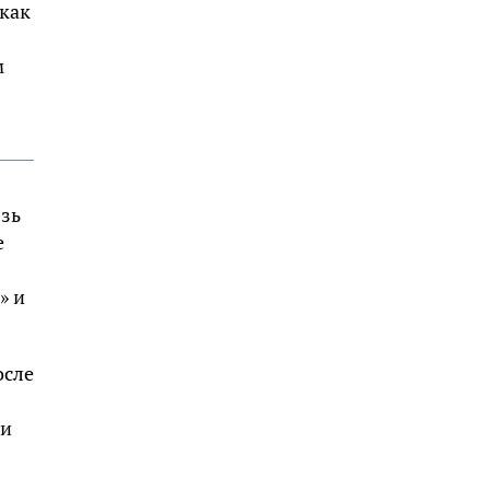
 как
м
язь
е
» и
осле
 и