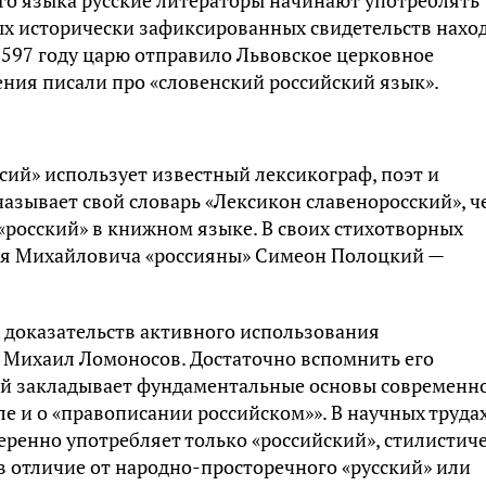
вых исторически зафиксированных свидетельств нахо
1597 году царю отправило Львовское церковное
ения писали про «словенский российский язык».
сий» использует известный лексикограф, поэт и
называет свой словарь «Лексикон славеноросский», ч
«росский» в книжном языке. В своих стихотворных
ея Михайловича «россияны» Симеон Полоцкий —
 доказательств активного использования
т Михаил Ломоносов. Достаточно вспомнить его
ый закладывает фундаментальные основы современн
ле и о «правописании российском»». В научных трудах
ренно употребляет только «российский», стилистич
 отличие от народно-просторечного «русский» или