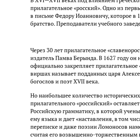
прилагательное «росский». Одно из пер
в письме Федору Иоанновичу, которое в 
братство. Преподаватели учебного завед
Через 30 лет прилагательное «славенорос
издатель Памва Берында. В 1627 году он 
официально закрепляет прилагательное 
виршах называет подданных царя Алекс
богослов и поэт XVII века.
Но наибольшее количество исторических
прилагательного «российский» оставляе
Российскую грамматику, в которой учен
ему языка и дает «наставления, в том чис
переписке и даже поэзии Ломоносов наме
считая его возвышенно-торжественным в