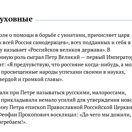
духовные
оля о помощи в борьбе с униатами, причисляет царя
всей Россия самодержцев», всех подданных и себя в
ну называет «Российскоя великоя держава». В
омную роль сыграл Петр Великий — первый Императо
ат: «Я предчувствую, что россияне когда-нибудь, а м
 просвещенные народы успехами своими в науках,
вердой и громкой славы».
али при Петре называться русскими, малороссами,
ря прикладывали немало усилий для утверждения нов
нчину Петра епископ Православной Российской Церкви
Феофан Прокопович восклицал: «До чего мы дожили,
огребаем!».