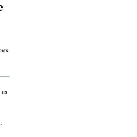
е
рых
 из
,