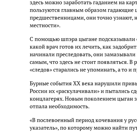
здесь можно заработать гаданием на ка
пользуются главным образом гадающие ц
предшественницами, они точно узнают, н
местности».
С помощью шпэра цыгане подсказывали с
какой врач готов их лечить, как задобри
начинали преследовать, они замазывали
самым, что здесь не стоит появляться. В
«следов» старались не упоминать, а то и
Бурные события XX века нарушили привы
России их «раскулачивали» и пытались сд
концлагерях. Новым поколением цыган зн
отпала необходимость.
«В послевоенный период кочевания у ру
указатель», по которому можно найти пут