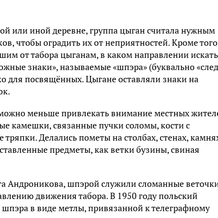
ой или иной деревне, группа цыган считала нужным
ов, чтобы оградить их от неприятностей. Кроме того
шим от табора цыганам, в каком направлении искать
ожные знаки», называемые «шпэра» (буквально «след
ко для посвящённых. Цыгане оставляли знаки на
ок.
 можно меньше привлекать внимание местных жител
ые камешки, связанные пучки соломы, кости с
 тряпки. Делались пометы на столбах, стенах, камня
оставленные предметы, как ветки бузины, свиная
нга Андроникова, шпэрой служили сломанные веточки
авлению движения табора. В 1950 году польский
 шпэра в виде метлы, привязанной к телеграфному