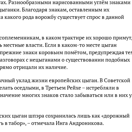
ртах. Разнообразными нарисованными углём знаками
ыганки. Благодаря знакам, оставленным их
а какого рода ворожбу существует спрос в данной
оплеменникам, в каком трактире их хорошо примут
ть местные власти. Если в каком-то месте цыган
 прежние знаки коровьим помётом, предупреждая те
 разговорах с нецыганами о существовании подобных
 прямо отрицали их наличие.
чный уклад жизни европейских цыган. В Советской
елать оседлыми, в Третьем Рейхе – истребляли в
ачение многих знаков стало забываться или в них 
сских цыган шпэра сохранилась лишь как «дорожный
ь в табор», – отмечала Инга Андроникова.