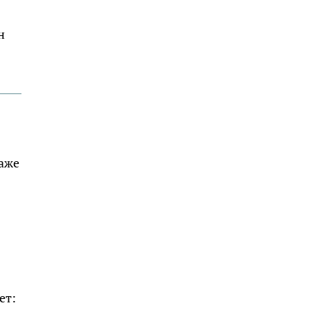
н
даже
ет: