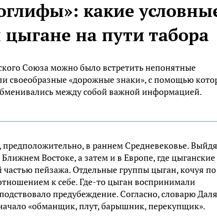
оглифы»: какие условны
 цыгане на пути табора
тского Союза можно было встретить непонятные
ли своеобразные «дорожные знаки», с помощью кото
обменивались между собой важной информацией.
, предположительно, в раннем Средневековье. Выйдя
 Ближнем Востоке, а затем и в Европе, где цыганские
 частью пейзажа. Отдельные группы цыган, кочуя по
 отношением к себе. Где-то цыган воспринимали
сподствовало предубеждение. Согласно, словарю Даля
значало «обманщик, плут, барышник, перекупщик».