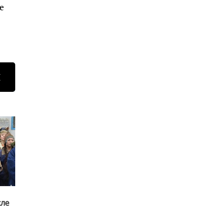
е
Н
сле