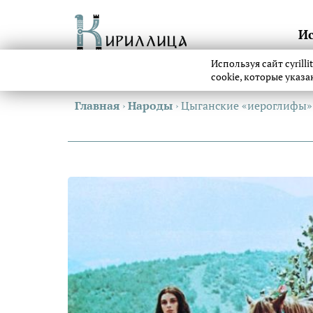
И
Используя сайт cyrill
cookie, которые указ
Главная
›
Народы
›
Цыганские «иероглифы»: