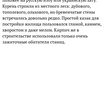
Курень строили из местного леса: дубового,
тополевого, ольхового, но бревенчатые стены
встречались довольно редко. Простой казак для
постройки жилища пользовался глиной, камнем,
хворостом и даже мелом. Кирпич же в
строительстве использовали только очень
зажиточные обитатели станиц.
В больших станицах, таких как Аксайской,
Гниловской, Старочеркасской и Каменской можно
было увидеть двухэтажные дома, где верхний
(верхи) разделен на две половины, в первой —
прихожая, зал и спальня, а во второй половине
еще три комнаты. На первом этаже (низы)
располагались еще три комнаты, погреб и ледник.
В ледник с зимы собирали лед, здесь весь год была
минусовая температура. Были распространены
одноэтажные «круглые дома» из четырех комнат с