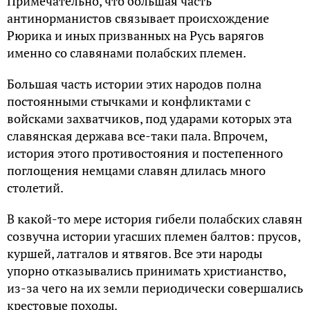
Примечательно, что большая часть
антинорманистов связывает происхождение
Рюрика и иных призванных на Русь варягов
именно со славянами полабских племен.
Большая часть истории этих народов полна
постоянными стычками и конфликтами с
войсками захватчиков, под ударами которых эта
славянская держава все-таки пала. Впрочем,
история этого противостояния и постепенного
поглощения немцами славян длилась много
столетий.
В какой-то мере история гибели полабских славян
созвучна истории угасших племен балтов: прусов,
куршей, латгалов и ятвягов. Все эти народы
упорно отказывались принимать христианство,
из-за чего на их земли периодически совершались
крестовые походы.