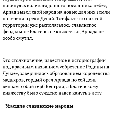
повинуясь воле загадочного посланника небес,
Арпад вывел свой народ на новые для них земли
по течению реки Дунай. Тот факт, что на этой
территории уже располагалось славянское
феодальное Блатенское княжество, Арпада не
особо смутил.
Это столкновение, известное в историографии
под красивым названием «обретение Родины на
Дунае», завершилось образованием королевства
мадьяров, гордый орел Арпада по сей день
венчает собой герб Венгрии, а Блатенскому
княжеству было суждено навек кануть в лету.
Угасшие славянские народы