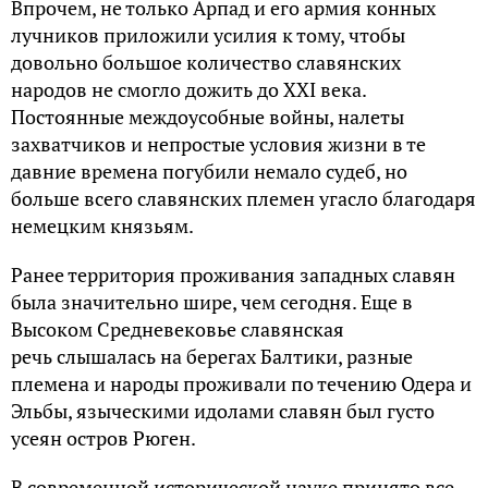
Впрочем, не только Арпад и его армия конных
лучников приложили усилия к тому, чтобы
довольно большое количество славянских
народов не смогло дожить до XXI века.
Постоянные междоусобные войны, налеты
захватчиков и непростые условия жизни в те
давние времена погубили немало судеб, но
больше всего славянских племен угасло благодаря
немецким князьям.
Ранее территория проживания западных славян
была значительно шире, чем сегодня. Еще в
Высоком Средневековье славянская
речь слышалась на берегах Балтики, разные
племена и народы проживали по течению Одера и
Эльбы, языческими идолами славян был густо
усеян остров Рюген.
В современной исторической науке принято все