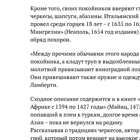
Кроме того, своих покойников вверяют с
черкесы, шапсуги, абазины. Итальянский
провел среди горцев 18 лет – с 1635 по 1
Мингрелии» (Неаполь, 1654 год издания
обряд похорон.
«Между прочими обычаями этого народа з
покойника, а кладут труп в выдолбленны
молитвой привязывают виноградной лозо
Они привешивают также оружие и одежду
Ламберти.
Сходное описание содержится и в книге 
Африке с 1394 по 1427 годы» (Майнц, 1475
попавший в плен к туркам, долгое время 
Азии – пока не вернулся на родину.
Рассказывая о традициях черкесов, автор
гроб, который потом вешают на высокое д