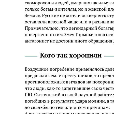
скоморохов и людей, умерших насильств
только богам-воителям, но и женской п
Земля». Русские не хотели осквернять э
оставляли в лесной чаще или в развалин
Примечательно, что легендарный богаты
поверженного им Змея Горыныча «на осин
антагонист не достоин иного обращения 
Кого так хоронили
Воздушное погребение применялось далек
предавали земле преступников, то пред
противоположных взглядов на похоронны
что люди, как-то запятнавшие свою чест
Г.Ю. Ситнянский в своей научной работе 
погибших в результате удара молнии, а 
до свадьбы по тем или иным причинам.
А вот телеуты и шорцы подвешивали на д