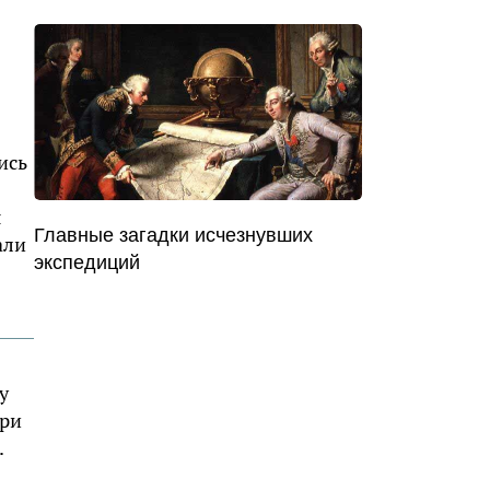
ись
я
Главные загадки исчезнувших
али
экспедиций
у
При
.