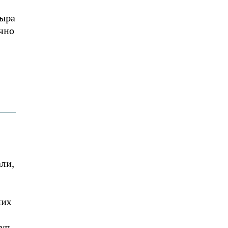
Сыра
ычно
ли,
ших
руп