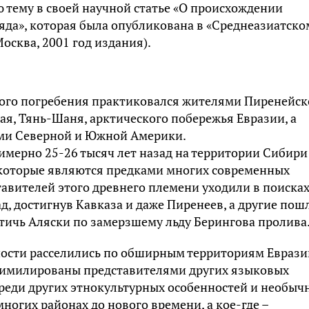
 тему в своей научной статье «О происхождении
яда», которая была опубликована в «Среднеазиатско
осква, 2001 год издания).
ого погребения практиковался жителями Пиренейск
тая, Тянь-Шаня, арктического побережья Евразии, а
ми Северной и Южной Америки.
имерно 25-26 тысяч лет назад на территории Сибири
 которые являются предками многих современных
авителей этого древнего племени уходили в поиска
д, достигнув Кавказа и даже Пиренеев, а другие пош
стичь Аляски по замерзшему льду Берингова пролива
ости расселились по обширным территориям Еврази
ссимилированы представителями других языковых
 среди других этнокультурных особенностей и необы
ногих районах до нового времени, а кое-где –