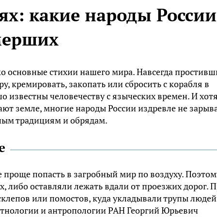
ях: какие народы России
мерших
лько основные стихии нашего мира. Навсегда простивш
ру, кремировать, закопать или сбросить с корабля в
о известны человечеству с языческих времен. И хот
ают земле, многие народы России издревле не зарыв
ным традициям и обрядам.
е
 проще попасть в загробный мир по воздуху. Поэтом
, либо оставляли лежать вдали от проезжих дорог. 
склепов или помостов, куда укладывали трупы людей
этнологии и антропологии РАН Георгий Юрьевич