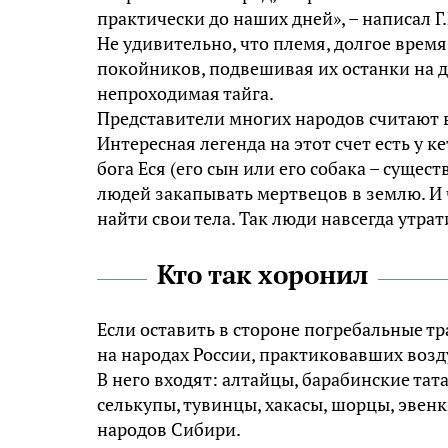
практически до наших дней», – написал Г
Не удивительно, что племя, долгое врем
покойников, подвешивая их останки на д
непроходимая тайга.
Представители многих народов считают 
Интересная легенда на этот счет есть у 
бога Еся (его сын или его собака – суще
людей закапывать мертвецов в землю. И ч
найти свои тела. Так люди навсегда утра
Кто так хоронил
Если оставить в стороне погребальные тр
на народах России, практиковавших воз
В него входят: алтайцы, барабинские тат
селькупы, тувинцы, хакасы, шорцы, эвен
народов Сибири.