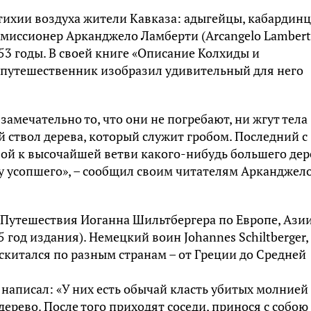
тихии воздуха жители Кавказа: адыгейцы, кабардинц
 миссионер Арканджело Ламберти (Arcangelo Lambert
653 годы. В своей книге «Описание Колхиды и
) путешественник изобразил удивительный для него
амечательно то, что они не погребают, ни жгут тела
й ствол дерева, который служит гробом. Последний с
й к высочайшей ветви какого-нибудь большего дер
 усопшего», – сообщил своим читателям Арканджел
«Путешествия Иоганна Шильтбергера по Европе, Азии
 год издания). Немецкий воин Johannes Schiltberger,
скитался по разным странам – от Греции до Средней
 написал: «У них есть обычай класть убитых молнией
ерево. После того приходят соседи, принося с собою