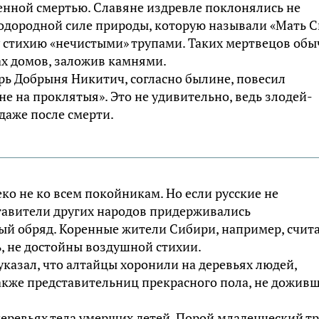
енной смертью. Славяне издревле поклонялись не
лодородной силе природы, которую называли «Мать 
ту стихию «нечистыми» трупами. Таких мертвецов об
ах домов, заложив камнями.
рь Добрыня Никитич, согласно былине, повесил
е на проклятыя». Это не удивительно, ведь злодей-
даже после смерти.
о не ко всем покойникам. Но если русские не
ставители других народов придерживались
й обряд. Коренные жители Сибири, например, счита
ь, не достойны воздушной стихии.
указал, что алтайцы хоронили на деревьях людей,
также представительниц прекрасного пола, не дожив
еревьях тела умерших детей. Порой младенческий т