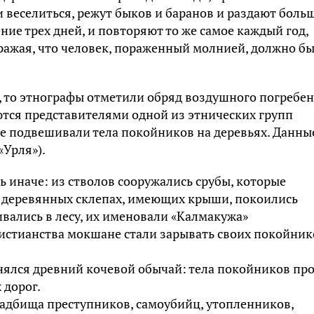
и веселиться, режут быков и баранов и раздают боль
ение трех дней, и повторяют то же самое каждый год,
ражая, что человек, пораженный молнией, должно бы
, то этнографы отметили обряд воздушного погребе
ются представителями одной из этнических групп
же подвешивали тела покойников на деревьях. Данны
«Урля»).
 иначе: из стволов сооружались срубы, которые
их деревянных склепах, имеющих крыши, покоились
вались в лесу, их именовали «Калмакужа»
ристианства мокшане стали зарывать своих покойник
нялся древний кочевой обычай: тела покойников пр
 дорог.
ладбища преступников, самоубийц, утопленников,