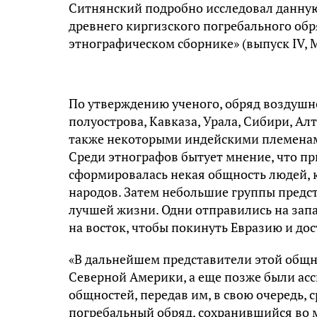
Ситнянский подробно исследовал данную
древнего киргизского погребального обр
этнографическом сборнике» (выпуск IV, М
По утверждению ученого, обряд воздушн
полуострова, Кавказа, Урала, Сибири, Ал
также некоторыми индейскими племена
Среди этнографов бытует мнение, что пр
сформировалась некая общность людей,
народов. Затем небольшие группы предст
лучшей жизни. Одни отправились на запа
на восток, чтобы покинуть Евразию и до
«В дальнейшем представители этой общн
Северной Америки, а еще позже были а
общностей, передав им, в свою очередь,
погребальный обряд, сохранившийся во м