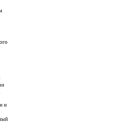
м
ого
х
ли
.
и и
чный