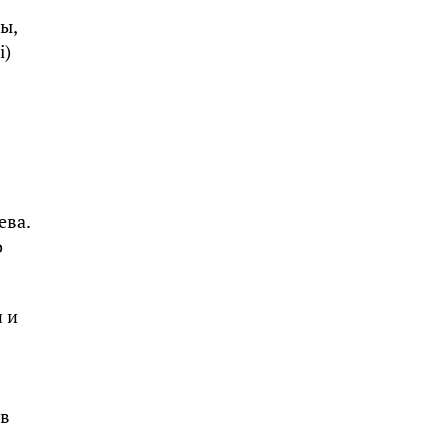
ы,
i)
ева.
о
 и
 в