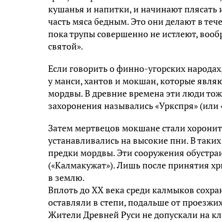
кушанья и напитки, и начинают плясать 
часть мяса бедным. Это они делают в теч
пока трупы совершенно не истлеют, вооб
святой».
Если говорить о финно-угорских народах
у манси, хантов и мокшан, которые явля
мордвы. В древние времена эти люди то
захоронения назывались «Уркспря» (или 
Затем мертвецов мокшане стали хоронить
устанавливались на высокие пни. В так
предки мордвы. Эти сооружения обустраи
(«Калмакужат»). Лишь после принятия х
в землю.
Вплоть до ХХ века среди калмыков сохра
оставляли в степи, подальше от проезжих
Жители Древней Руси не допускали на к