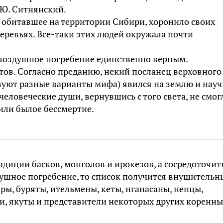
.Ю. Ситнянский.
я обитавшее на территории Сибири, хоронило своих
еревьях. Все-таки этих людей окружала почти
воздушное погребение единственно верным.
кетов. Согласно преданию, некий посланец верховного
ствуют разные варианты мифа) явился на землю и нау
еловеческие души, вернувшись с того света, не смог
тили былое бессмертие.
адиции басков, монголов и ирокезов, а сосредоточит
душное погребение, то список получится внушительн
ары, буряты, ительмены, кеты, нганасаны, ненцы,
ки, якуты и представители некоторых других коренны