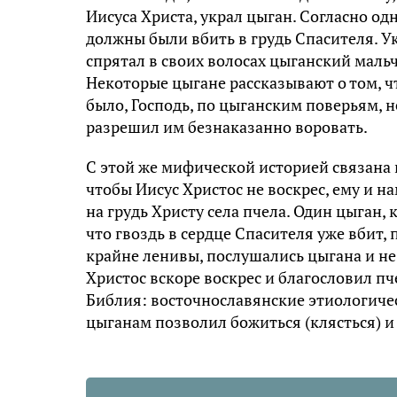
Иисуса Христа, украл цыган. Согласно од
должны были вбить в грудь Спасителя. У
спрятал в своих волосах цыганский мальч
Некоторые цыгане рассказывают о том, ч
было, Господь, по цыганским поверьям, не
разрешил им безнаказанно воровать.
С этой же мифической историей связана и
чтобы Иисус Христос не воскрес, ему и н
на грудь Христу села пчела. Один цыган, 
что гвоздь в сердце Спасителя уже вбит,
крайне ленивы, послушались цыгана и не
Христос вскоре воскрес и благословил пч
Библия: восточнославянские этиологическ
цыганам позволил божиться (клясться) и