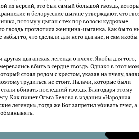
ной из версий, это был самый большой гвоздь, котор
краинские и белорусские цыгане утверждают, что гво
ишка, потому у цыган с тех пор волосы кудрявые.
то гвоздь проглотила женщина-цыганка. Как бы то н
 забыл то, что сделали для него цыгане, и сам якобы
 другая цыганская легенда о пчеле. Якобы для того,
амеревались вбить в сердце гвоздь. Однако в этот мо
который стоял рядом с крестом, указав на пчелу, заяв
 поэтому трудиться не стоит. Палачи, которые были
 стали вбивать последний гвоздь. Благодаря этому
елу. Как пишет Ольга Белова в издании «Народная
ие легенды», тогда же Бог запретил убивать пчел, а
 обманывать.