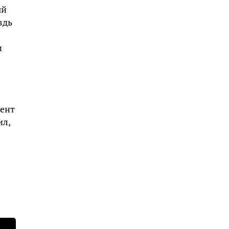
ый
здь
и
мент
ил,