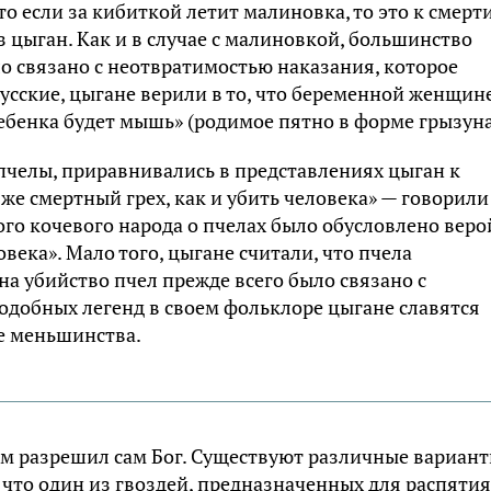
о если за кибиткой летит малиновка, то это к смерти
из цыган. Как и в случае с малиновкой, большинство
о связано с неотвратимостью наказания, которое
 русские, цыгане верили в то, что беременной женщин
ребенка будет мышь» (родимое пятно в форме грызуна
пчелы, приравнивались в представлениях цыган к
 же смертный грех, как и убить человека» — говорили
ого кочевого народа о пчелах было обусловлено веро
ловека». Мало того, цыгане считали, что пчела
 на убийство пчел прежде всего было связано с
подобных легенд в своем фольклоре цыгане славятся
ие меньшинства.
им разрешил сам Бог. Существуют различные вариан
у, что один из гвоздей, предназначенных для распятия