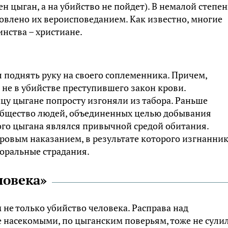
ен цыган, а на убийство не пойдет). В немалой степе
ловлено их вероисповеданием. Как известно, многие
нства – христиане.
л поднять руку на своего соплеменника. Причем,
 не в убийстве преступившего закон крови.
цу цыгане попросту изгоняли из табора. Раньше
ообщество людей, объединенных целью добывания
ого цыгана являлся привычной средой обитания.
ровым наказанием, в результате которого изгнанни
оральные страдания.
ловека»
не только убийство человека. Расправа над
насекомыми, по цыганским поверьям, тоже не сули