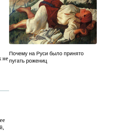
Почему на Руси было принято
х не
пугать рожениц
ее
й,