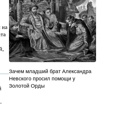
 на
ата
й,
Зачем младший брат Александра
Невского просил помощи у
Золотой Орды
й
–