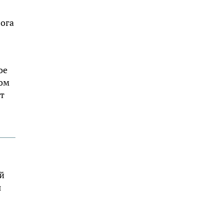
бога
ое
ком
ет
й
ы