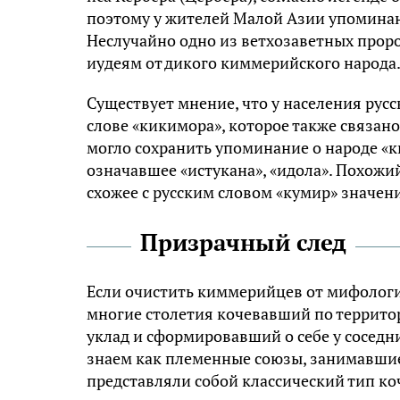
поэтому у жителей Малой Азии упомина
Неслучайно одно из ветхозаветных проро
иудеям от дикого киммерийского народа
Существует мнение, что у населения рус
слове «кикимора», которое также связан
могло сохранить упоминание о народе «
означавшее «истукана», «идола». Похожий
схожее с русским словом «кумир» значени
Призрачный след
Если очистить киммерийцев от мифологич
многие столетия кочевавший по террито
уклад и сформировавший о себе у сосед
знаем как племенные союзы, занимавшие 
представляли собой классический тип к