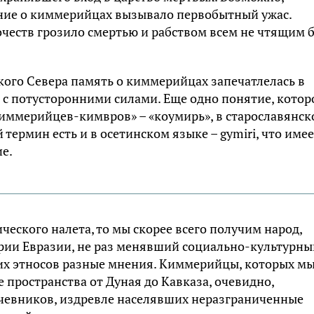
ние о киммерийцах вызывало первобытный ужас.
честв грозило смертью и рабством всем не чтящим 
.
ского Севера память о киммерийцах запечатлелась в
о с потусторонними силами. Еще одно понятие, котор
киммерийцев-кимвров» – «коумирь», в старославянс
 термин есть и в осетинском языке – gymiri, что име
е.
еского налета, то мы скорее всего получим народ,
рии Евразии, не раз менявший социально-культурны
них этносов разные мнения. Киммерийцы, которых м
пространства от Дуная до Кавказа, очевидно,
очевников, издревле населявших неразграниченные