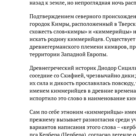
назад к земле, но непроглядная ночь ра
Подтверждением северного происхожден
городок Кимры, расположенный в Тверско
схожесть слов«кимры» и «киммерийцы» н
искать родину киммерийцев. Существует
древнегерманского племени кимвров, пр
территории Западной Европы.
Древнегреческий историк Диодор Сицилий
соседние со Скифией, чрезвычайно дики; 
их сила и дикость прославилась повсюду,
именем киммерийцев в древние времена
испортило это слово в наименование ки
Сам по себе этноним «киммерийцы» имее
прежнему вызывает разногласия среди уч
вариантов написания этого слова – «керб
пса Кербера (Цербера), согласно легенде