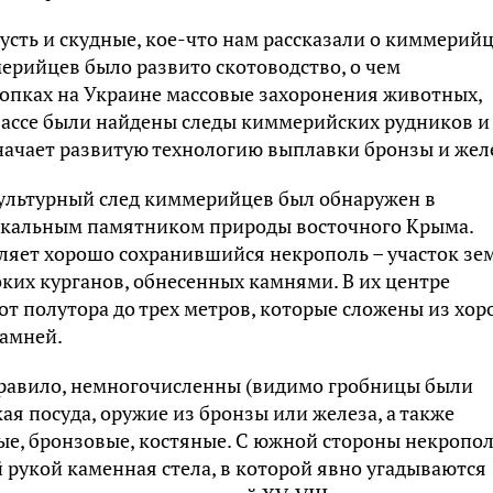
усть и скудные, кое-что нам рассказали о киммерийц
мерийцев было развито скотоводство, о чем
опках на Украине массовые захоронения животных,
бассе были найдены следы киммерийских рудников и
начает развитую технологию выплавки бронзы и жел
ультурный след киммерийцев был обнаружен в
никальным памятником природы восточного Крыма.
ляет хорошо сохранившийся некрополь – участок зе
ких курганов, обнесенных камнями. В их центре
т полутора до трех метров, которые сложены из хо
камней.
правило, немногочисленны (видимо гробницы были
ая посуда, оружие из бронзы или железа, а также
ые, бронзовые, костяные. С южной стороны некропо
рукой каменная стела, в которой явно угадываются