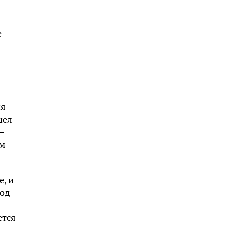
е
ия
шел
–
ам
, и
род
ется