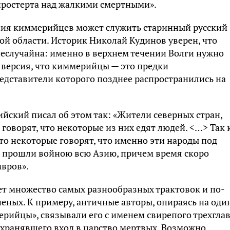
спростерта над жалкими смертными».
ия киммерийцев может служить старинный русский
й области. Историк Николай Кудинов уверен, что
еслучайна: именно в верхнем течении Волги нужно
 версия, что киммерийцы — это предки
едставители которого позднее распространились на
ский писал об этом так: «Жители северных стран,
говорят, что некоторые из них едят людей. <…> Так 
 то некоторые говорят, что именно эти народы под
 прошли войною всю Азию, причем время скоро
мвров».
т множество самых разнообразных трактовок и по-
еных. К примеру, античные авторы, опираясь на оди
ерийцы», связывали его с именем свирепого трехгла
 охранявшего вход в царство мертвых. Возможно,