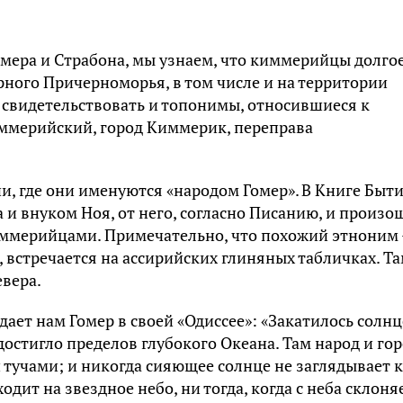
Гомера и Страбона, мы узнаем, что киммерийцы долго
ного Причерноморья, в том числе и на территории
 свидетельствовать и топонимы, относившиеся к
иммерийский, город Киммерик, переправа
, где они именуются «народом Гомер». В Книге Быт
и внуком Ноя, от него, согласно Писанию, и произо
иммерийцами. Примечательно, что похожий этноним 
встречается на ассирийских глиняных табличках. Т
вера.
ет нам Гомер в своей «Одиссее»: «Закатилось солнце
достигло пределов глубокого Океана. Там народ и го
тучами; и никогда сияющее солнце не заглядывает к
одит на звездное небо, ни тогда, когда с неба склоня