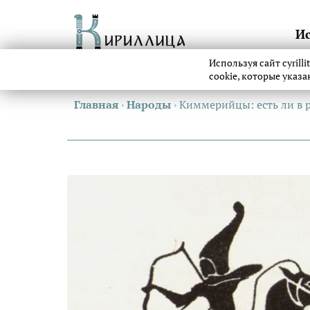
И
Используя сайт cyrill
cookie, которые указ
Главная
›
Народы
›
Киммерийцы: есть ли в р