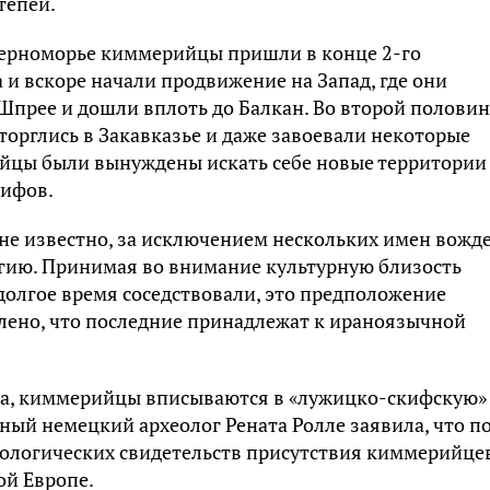
тепей.
черноморье киммерийцы пришли в конце 2-го
 и вскоре начали продвижение на Запад, где они
Шпрее и дошли вплоть до Балкан. Во второй половин
 вторглись в Закавказье и даже завоевали некоторые
йцы были вынуждены искать себе новые территории
кифов.
е известно, за исключением нескольких имен вожде
гию. Принимая во внимание культурную близость
долгое время соседствовали, это предположение
влено, что последние принадлежат к ираноязычной
ва, киммерийцы вписываются в «лужицко-скифскую»
тный немецкий археолог Рената Ролле заявила, что п
еологических свидетельств присутствия киммерийцев
ой Европе.