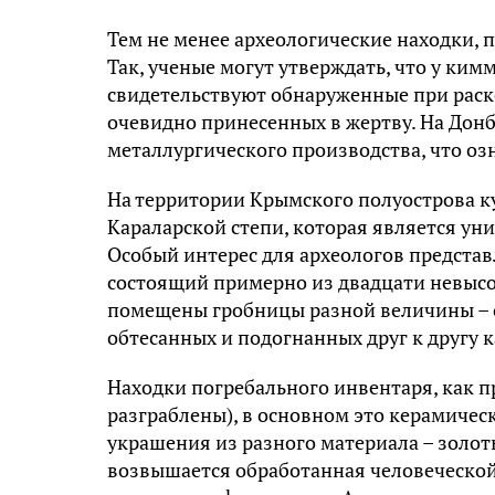
Тем не менее археологические находки, п
Так, ученые могут утверждать, что у ким
свидетельствуют обнаруженные при раск
очевидно принесенных в жертву. На Дон
металлургического производства, что оз
На территории Крымского полуострова к
Караларской степи, которая является у
Особый интерес для археологов представ
состоящий примерно из двадцати невысо
помещены гробницы разной величины – о
обтесанных и подогнанных друг к другу 
Находки погребального инвентаря, как 
разграблены), в основном это керамическ
украшения из разного материала – золот
возвышается обработанная человеческой 