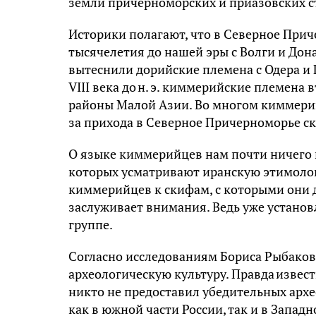
земли причерноморских и приазовских с
Историки полагают, что в Северное При
тысячелетия до нашей эры с Волги и Дона
вытеснили дорийские племена с Одера и 
VIII века до н. э. киммерийские племена
районы Малой Азии. Во многом киммери
за прихода в Северное Причерноморье с
О языке киммерийцев нам почти ничего н
которых усматривают иранскую этимоло
киммерийцев к скифам, с которыми они 
заслуживает внимания. Ведь уже устано
группе.
Согласно исследованиям Бориса Рыбако
археологическую культуру. Правда извес
никто не предоставил убедительных арх
как в южной части России, так и в Западн