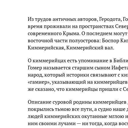
Из трудов античных авторов, Геродота, 
время проживали на пространствах Север
современного Крыма. О последнем могут
восточной части полуострова: Боспор К
Киммерийская, Киммерийский вал.
О киммерийцах есть упоминание в Библии
Гомер называется старшим сыном Иафета 
народ, который историки связывают с к
«гамиер», указывающий на киммерийцев, 
же сказано, что киммерийцы пришли с Се
Описание суровой родины киммерийцев да
покрылись тьмою все пути, а судно наше 
людей киммерийских окутанные мглою и 
ним своими лучами — ни тогда, когда восх