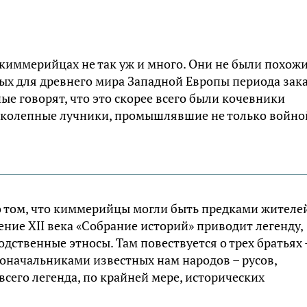
киммерийцах не так уж и много. Они не были похожи
ых для древнего мира Западной Европы периода зак
е говорят, что это скорее всего были кочевники
ликолепные лучники, промышлявшие не только войно
 том, что киммерийцы могли быть предками жителе
ение XII века «Собрание историй» приводит легенду,
дственные этносы. Там повествуется о трех братьях 
доначальниками известных нам народов – русов,
всего легенда, по крайней мере, исторических