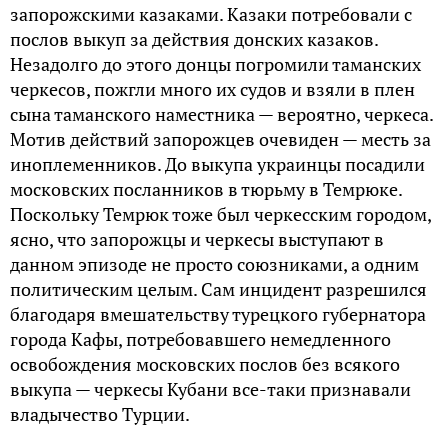
запорожскими казаками. Казаки потребовали с
послов выкуп за действия донских казаков.
Незадолго до этого донцы погромили таманских
черкесов, пожгли много их судов и взяли в плен
сына таманского наместника — вероятно, черкеса.
Мотив действий запорожцев очевиден — месть за
иноплеменников. До выкупа украинцы посадили
московских посланников в тюрьму в Темрюке.
Поскольку Темрюк тоже был черкесским городом,
ясно, что запорожцы и черкесы выступают в
данном эпизоде не просто союзниками, а одним
политическим целым. Сам инцидент разрешился
благодаря вмешательству турецкого губернатора
города Кафы, потребовавшего немедленного
освобождения московских послов без всякого
выкупа — черкесы Кубани все-таки признавали
владычество Турции.