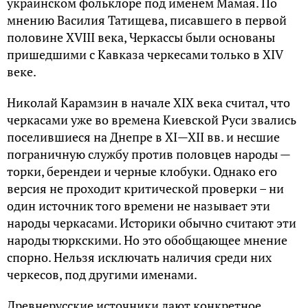
украинском фольклоре под именем Мамая. По
мнению Василия Татищева, писавшего в первой
половине XVIII века, Черкассы были основаны
пришедшими с Кавказа черкесами только в XIV
веке.
Николай Карамзин в начале XIX века считал, что
черкасами уже во времена Киевской Руси звались
поселившиеся на Днепре в XI—XII вв. и несшие
пограничную службу против половцев народы —
торки, берендеи и черные клобуки. Однако его
версия не проходит критической проверки – ни
один источник того времени не называет эти
народы черкасами. Историки обычно считают эти
народы тюркскими. Но это обобщающее мнение
спорно. Нельзя исключать наличия среди них
черкесов, под другими именами.
Древнерусские источники дают конкретное