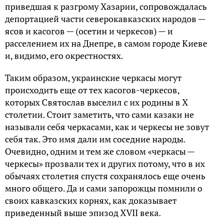
приведшая к разгрому Хазарии, сопровождалась
депортацией части северокавказских народов —
ясов и касогов — (осетин и черкесов) — и
расселением их на Днепре, в самом городе Киеве
и, видимо, его окрестностях.
Таким образом, украинские черкасы могут
происходить еще от тех касогов-черкесов,
которых Святослав выселил с их родины в X
столетии. Стоит заметить, что сами казаки не
называли себя черкасами, как и черкесы не зовут
себя так. Это имя дали им соседние народы.
Очевидно, одним и тем же словом «черкасы —
черкесы» прозвали тех и других потому, что в их
обычаях столетия спустя сохранялось еще очень
много общего. Да и сами запорожцы помнили о
своих кавказских корнях, как доказывает
приведенный выше эпизод XVII века.