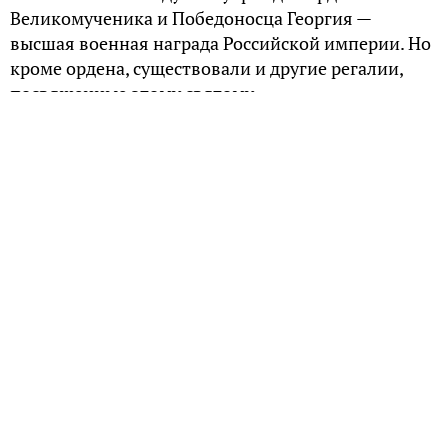
Великомученика и Победоносца Георгия —
высшая военная награда Российской империи. Но
кроме ордена, существовали и другие регалии,
посвященные этому святому.
Кормовой Георгиевский флаг
В 1819 г. был учрежден кормовой Георгиевский
флаг, для награждения наиболее отличившихся
кораблей и экипажей. Только два корабля были
удостоены этой награды. Первым — линейный
корабль «Азов», который уничтожил в
Наваринском сражении 8 октября 1827 г.
турецкий линейный корабль, три фрегата и
корвет. Вторым кораблем стал бриг «Меркурий»,
выдержавший 14 мая 1829 г. бой с двумя
турецкими линейными кораблями. Георгиевский
флаг передавался затем на корабли