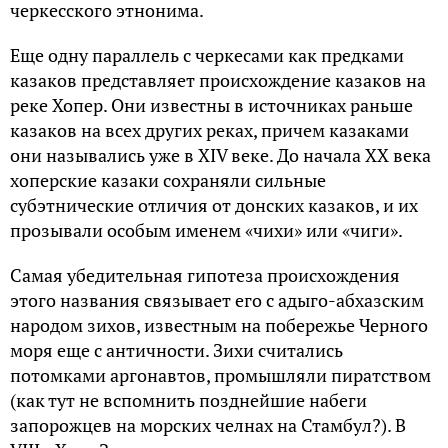
черкесского этнонима.
Еще одну параллель с черкесами как предками
казаков представляет происхождение казаков на
реке Хопер. Они известны в источниках раньше
казаков на всех других реках, причем казаками
они назывались уже в XIV веке. До начала XX века
хоперские казаки сохраняли сильные
субэтнические отличия от донских казаков, и их
прозывали особым именем «чихи» или «чиги».
Самая убедительная гипотеза происхождения
этого названия связывает его с адыго-абхазским
народом зихов, известным на побережье Черного
моря еще с античности. Зихи считались
потомками аргонавтов, промышляли пиратством
(как тут не вспомнить позднейшие набеги
запорожцев на морских челнах на Стамбул?). В