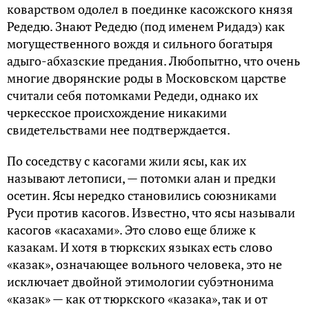
коварством одолел в поединке касожского князя
Редедю. Знают Редедю (под именем Ридадэ) как
могущественного вождя и сильного богатыря
адыго-абхазские предания. Любопытно, что очень
многие дворянские роды в Московском царстве
считали себя потомками Редеди, однако их
черкесское происхождение никакими
свидетельствами нее подтверждается.
По соседству с касогами жили ясы, как их
называют летописи, — потомки алан и предки
осетин. Ясы нередко становились союзниками
Руси против касогов. Известно, что ясы называли
касогов «касахами». Это слово еще ближе к
казакам. И хотя в тюркских языках есть слово
«казак», означающее вольного человека, это не
исключает двойной этимологии субэтнонима
«казак» — как от тюркского «казака», так и от