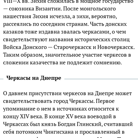
VIII—X вв. Зихия сложилась в мощное государство
— союзника Византии. После монгольского
нашествия Зихия исчезла, а зихи, вероятно,
рассеялись по соседним странам. Часть донских
казаков тоже издавна звалась черкасами, о чем
свидетельствуют названия исторических столиц
Войска Донского — Старочеркасск и Новочеркасск.
Таким образом, значительное участие черкесов в
сложении казачества не подлежит сомнению.
Черкасы на Днепре
О давнем присутствии черкесов на Днепре может
свидетельствовать город Черкассы. Первое
упоминание о нем в источниках относится к
концу XIV века. В конце XV века воеводой в
Черкассах был князь Богдан Глинский, считавший
себя потомком Чингисхана и прославленный в