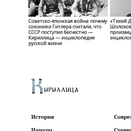
Советско-японская война: почему
«Тихий Д
союзники Гитлера считали, что
Шолохов 
СССР поступил бесчестно —
произве
Кириллица — энциклопедия
энциклоп
русской жизни
История
Совре
Народы
Суеве