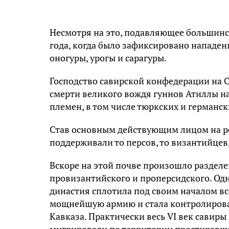
Несмотря на это, подавляющее большинст
года, когда было зафиксировано нападен
оногуры, урогы и сарагуры.
Господство савирской конфедерации на Се
смерти великого вождя гуннов Атиллы н
племен, в том числе тюркских и германск
Став основным действующим лицом на р
поддерживали то персов, то византийцев
Вскоре на этой почве произошло разделе
провизантийского и проперсидского. Одн
династия сплотила под своим началом в
мощнейшую армию и стала контролирова
Кавказа. Практически весь VI век савир
мигрировали по территории простиравше