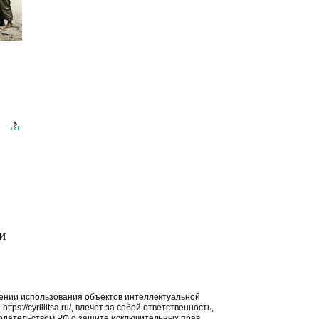
МИ
ении использования объектов интеллектуальной
ps://cyrillitsa.ru/, влечет за собой ответственность,
дательством РФ о защите исключительных прав.