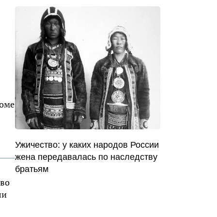
роме
Ужичество: у каких народов России
жена передавалась по наследству
братьям
 во
ли