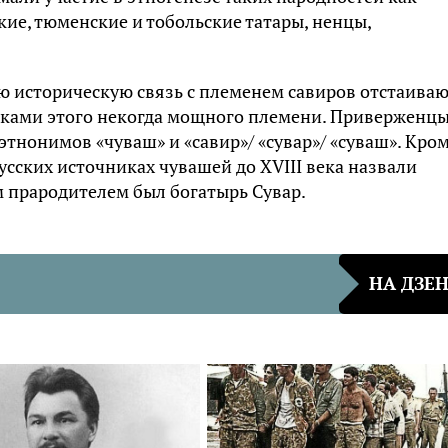
кие, тюменские и тобольские татары, ненцы,
ю историческую связь с племенем савиров отстаива
ками этого некогда мощного племени. Приверженц
тнонимов «чуваш» и «савир»/ «сувар»/ «суваш». Кро
русских источниках чувашей до XVIII века назвали
 прародителем был богатырь Сувар.
НА ДЗЕ