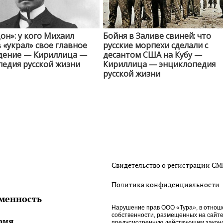
он»: у кого Михаил
Бойня в Заливе свиней: что
«украл» свое главное
русские морпехи сделали с
дение — Кириллица —
десантом США на Кубу —
едия русской жизни
Кириллица — энциклопедия
русской жизни
Свидетельство о регистрации С
Политика конфиденциальности
менность
Нарушение прав ООО «Тура», в отнош
собственности, размещенных на сайте htt
рия
предусмотренную действующим законо