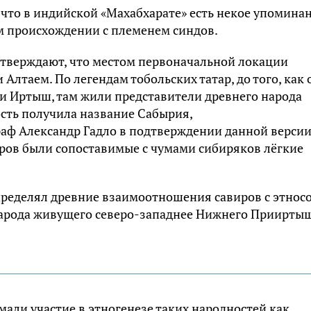
а что в индийской «Махабхарате» есть некое упомина
м происхождении с племенем синдов.
утверждают, что местом первоначальной локации
Алтаем. По легендам тобольских татар, до того, как 
ки Иртыш, там жили представители древнего народа
ость получила название Сабырия,
аф Александр Гадло в подтверждении данной верси
виров были сопоставимые с чумами сибиряков лёгкие
ределял древние взаимоотношения савиров с этнос
народа живущего северо-западнее Нижнего Приирты
али участие в этногенезе таких народностей как