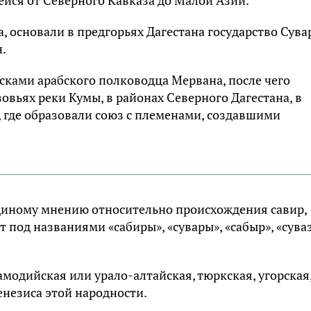
а, основали в предгорьях Дагестана государство Сува
.
йсками арабского полководца Мервана, после чего
овьях реки Кумы, в районах Северного Дагестана, в
 где образовали союз с племенами, создавшими
единому мнению относительно происхождения савир,
под названиями «сабиры», «сувары», «сабыр», «сува
модийская или урало-алтайская, тюркская, угорская
енезиса этой народности.