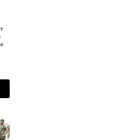
ют
ы
ме
Н