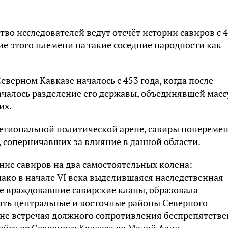
во исследователей ведут отсчёт истории савиров с 
ие этого племени на такие соседние народности как
верном Кавказе началось с 453 года, когда после
ачалось разделение его державы, объединявшей масс
их.
егиональной политической арене, савиры попереме
, соперничавших за влияние в данной области.
ние савиров на два самостоятельных колена:
ако в начале VI века выделившаяся наследственная
се враждовавшие савирские кланы, образовала
ть центральные и восточные районы Северного
ы не встречая должного сопротивления беспрепятств
йся от Северного Кавказа до Малой Азии.