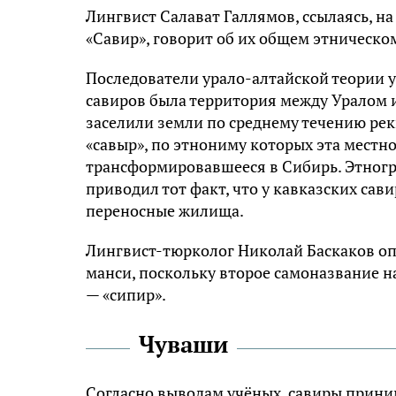
Лингвист Салават Галлямов, ссылаясь, н
«Савир», говорит об их общем этническо
Последователи урало-алтайской теории 
савиров была территория между Уралом и 
заселили земли по среднему течению ре
«савыр», по этнониму которых эта местн
трансформировавшееся в Сибирь. Этногр
приводил тот факт, что у кавказских са
переносные жилища.
Лингвист-тюрколог Николай Баскаков оп
манси, поскольку второе самоназвание 
— «сипир».
Чуваши
Согласно выводам учёных, савиры приним