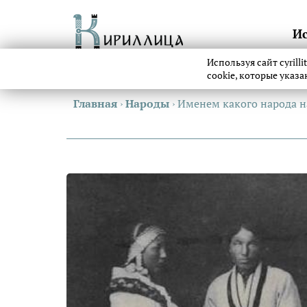
И
Используя сайт cyrill
cookie, которые указ
Главная
›
Народы
›
Именем какого народа н