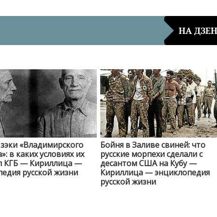
НА ДЗЕ
 зэки «Владимирского
Бойня в Заливе свиней: что
»: в каких условиях их
русские морпехи сделали с
л КГБ — Кириллица —
десантом США на Кубу —
едия русской жизни
Кириллица — энциклопедия
русской жизни