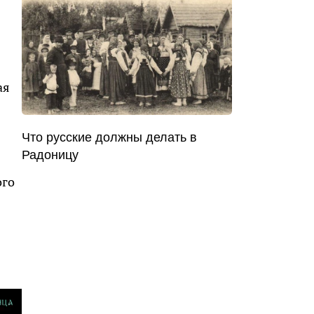
ая
Что русские должны делать в
Радоницу
ого