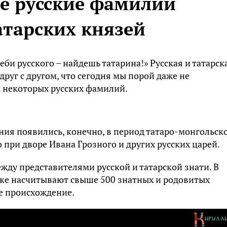
е русские фамилии
атарских князей
би русского – найдешь татарина!» Русская и татарск
друг с другом, что сегодня мы порой даже не
 некоторых русских фамилий.
ия появились, конечно, в период татаро-монгольск
 при дворе Ивана Грозного и других русских царей.
ду представителями русской и татарской знати. В
ке насчитывают свыше 500 знатных и родовитых
е происхождение.