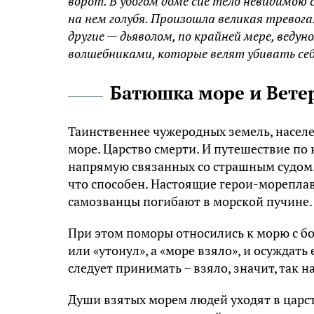
ворот. В убогом доме сие тело невидимою 
на нем голубя. Произошла великая тревог
другие — дьяволом, по крайней мере, веду
волшебниками, которые велят убивать себ
Батюшка море и Вете
Таинственнее чужеродных земель, насел
море. Царство смерти. И путешествие по 
напрямую связанных со страшным судом. 
что способен. Настоящие герои-морепла
самозванцы погибают в морской пучине.
При этом поморы относились к морю с б
или «утонул», а «море взяло», и осуждать
следует принимать – взяло, значит, так н
Души взятых морем людей уходят в царст