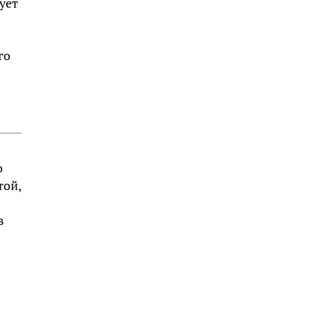
ует
го
о
той,
в