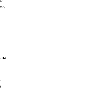
го
ом,
 на
»
е