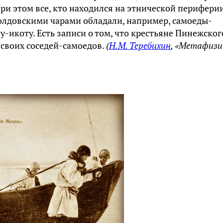
При этом все, кто находился на этнической перифери
Колдовскими чарами обладали, например, самоеды-
у-икоту. Есть записи о том, что крестьяне Пинежског
 своих соседей-самоедов.
(
Н.М. Теребихин
, «Метафизи