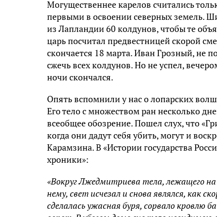
Могущественнее карелов считались толь
первыми в освоении северных земель. Ши
из Лапландии 60 колдунов, чтобы те объ
царь посчитал предвестницей скорой сме
скончается 18 марта. Иван Грозный, не по
сжечь всех колдунов. Но не успел, вечер
ночи скончался.
Опять вспомнили у нас о лопарских волш
Его тело с множеством ран несколько дн
всеобщее обозрение. Пошел слух, что «Г
когда они дадут себя убить, могут и воск
Карамзина. В «Истории государства Росс
хроники»:
«Вокруг Лжедмитриева тела, лежащего на 
нему, свет исчезал и снова являлся, как ско
сделалась ужасная буря, сорвало кровлю б