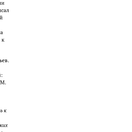
ли
исал
й
та
 к
ьев.
:
 М.
ь к
ких