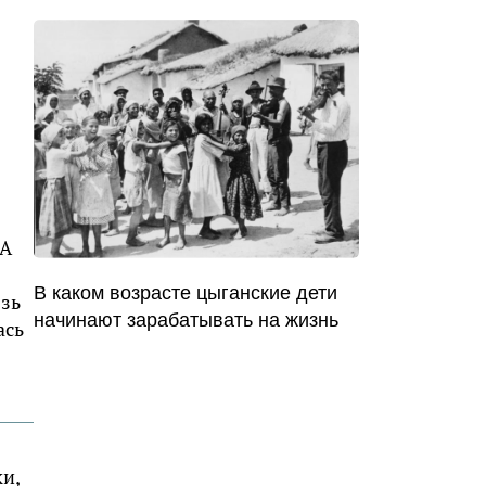
 А
В каком возрасте цыганские дети
язь
начинают зарабатывать на жизнь
ась
ки,