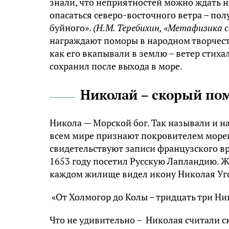
знали, что неприятностей можно ждать не
опасаться северо-восточного ветра – пол
буйного».
(Н.М. Теребихин, «Метафизика се
награждают поморы в народном творчестве
как его вкапывали в землю – ветер стихал.
сохранил после выхода в море.
Николай – скорый п
Никола — Морской бог. Так называли и н
всем мире признают покровителем морепл
свидетельствуют записи французского вр
1653 году посетил Русскую Лапландию. Ж
каждом жилище видел икону Николая Уг
«От Холмогор до Колы – тридцать три Ни
Что не удивительно – Николая считали 