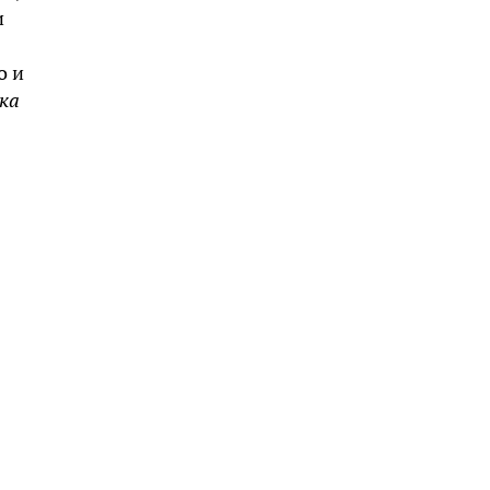
и
о и
ка