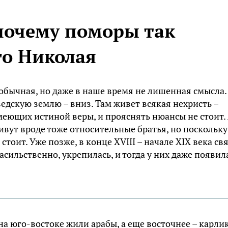
 почему поморы так
го Николая
обычная, но даже в наше время не лишенная смысла.
едскую землю – вниз. Там живет всякая нехристь –
меющих истиной веры, и прояснять нюансы не стоит.
ивут вроде тоже относительные братья, но поскольку
стоит. Уже позже, в конце XVIII – начале XIX века св
асильственно, укрепилась, и тогда у них даже появил
 на юго-востоке жили арабы, а еще восточнее – карли