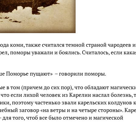
ода коми, также считался темной страной чародеев и
ел, поморы уважали и боялись. Считалось, если кака
аше Поморье пущают» – говорили поморы.
е в том (причем до сих пор), что обладают магичес
что если лихой человек из Карелии наслал болезнь, т
ики, поэтому частенько звали карельских колдунов 
ебный заговор «на ветры и на четыре стороны». Кар
– для того, чтоб все было отмечено и магической