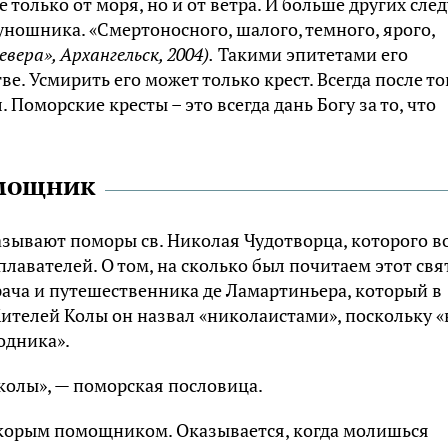
 только от моря, но и от ветра. И больше других след
уношника. «Смертоносного, шалого, темного, ярого,
вера», Архангельск, 2004).
Такими эпитетами его
. Усмирить его может только крест. Всегда после то
 Поморские кресты – это всегда дань Богу за то, что
омощник
азывают поморы св. Николая Чудотворца, которого в
авателей. О том, на сколько был почитаем этот свя
ача и путешественника де Ламартиньера, который в
ителей Колы он назвал «николаистами», поскольку «
одника».
колы», — поморская пословица.
скорым помощником. Оказывается, когда молишься