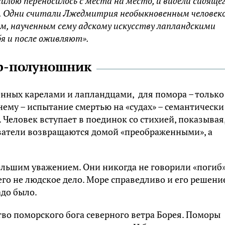
силою переносилось с места на место, и видели сидяще
а. Одни считали Лжедмитрия необыкновенным человек
ном, наученным сему адскому искусству лапландскими
я и после оживляют».
р-полуношник
енных карелами и лапландцами, для помора – только
нему – испытание смертью на «судах» – семантически
Человек вступает в поединок со стихией, показывая,
ватели возвращаются домой «преображенными», а
ольшим уважением. Они никогда не говорили «погиб
 его не людское дело. Море справедливо и его решени
адо было.
во поморского бога северного ветра Борея. Поморы