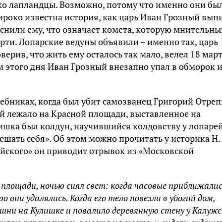
ко лапландцы. Возможно, потому что именно они бы
роко известна история, как царь Иван Грозный вып
яснили ему, что означает комета, которую мнительны
рти. Лопарские ведуны объявили – именно так, царь
верив, что жить ему осталось так мало, велел 18 мар
ом этого дня Иван Грозный внезапно упал в обморок и
ебниках, когда был убит самозванец Григорий Отреп
ей лежало на Красной площади, выставленное на
ришка был колдун, научившийся колдовству у лопарей
решать себя». Об этом можно прочитать у историка Н.
ийского» он приводит отрывок из «Московской
площади, ночью сиял свет: когда часовые приближалис
ро они удалялись. Когда его тело повезли в убогий дом,
ашни на Кулишке и повалило деревянную стену у Калужс