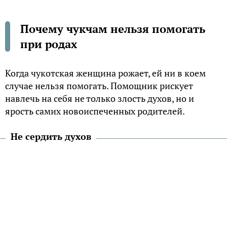
Почему чукчам нельзя помогать
при родах
Когда чукотская женщина рожает, ей ни в коем
случае нельзя помогать. Помощник рискует
навлечь на себя не только злость духов, но и
ярость самих новоиспеченных родителей.
Не сердить духов
И.С. Вдовин и Е.П. Батьянова в работе «Народы
Северо-Востока Сибири» отмечают: «Как и
многие другие народы Севера, чукчи верили, что
регулированием рождаемости занимается
Верховное божество, которое ведает душами
умерших людей и посылает их на землю в чрево