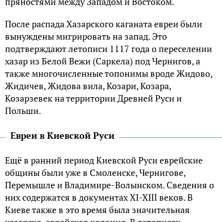
пряностями между Западом и Востоком.
После распада Хазарского каганата евреи были
вынуждены мигрировать на запад. Это
подтверждают летописи 1117 года о переселении
хазар из Белой Вежи (Саркела) под Чернигов, а
также многочисленные топонимы вроде Жидово,
Жидичев, Жидова вила, Козари, Козара,
Козарзевек на территории Древней Руси и
Польши.
Евреи в Киевской Руси
Ещё в ранний период Киевской Руси еврейские
общины были уже в Смоленске, Чернигове,
Перемышле и Владимире-Волынском. Сведения о
них содержатся в документах XI-XIII веков. В
Киеве также в это время была значительная
хазарско-еврейская колония. В летописях