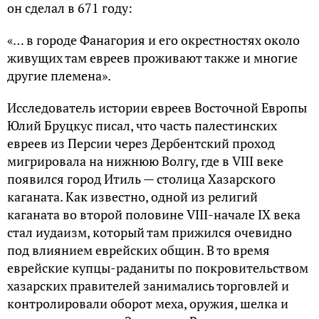
он сделал в 671 году:
«… в городе Фанагория и его окрестностях около
живущих там евреев проживают также и многие
другие племена».
Исследователь истории евреев Восточной Европы
Юлий Бруцкус писал, что часть палестинских
евреев из Персии через Дербентский проход
мигрировала на нижнюю Волгу, где в VIII веке
появился город Итиль — столица Хазарского
каганата. Как известно, одной из религий
каганата во второй половине VIII-начале IX века
стал иудаизм, который там прижился очевидно
под влиянием еврейских общин. В то время
еврейские купцы-раданиты по покровительством
хазарских правителей занимались торговлей и
контролировали оборот меха, оружия, шелка и