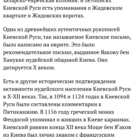
Киевской Руси есть упоминания о Жидовском
квартале и Жидовских воротах.
Одна из древнейших аутентичных рукописей
Киевской Руси, так называемое Киевское письмо,
было написано на иврите. Это было
рекомендательное письмо, выданное Яакову бен
Ханукке иудейской общиной Киева. Оно
датируется X веком.
Есть и другие исторические подтверждения
активности иудейского населения Киевской Руси
в X-XII веках. Так, в 1094 и 1124 годах в Киевской
Руси были составлены комментарии к
Пятикнижию. В 1156 году греческий монах
Феодосий упоминал о живших в Киеве караимах.
Киевский раввин конца XII века Моше бен Я‘аков
из Киева был лично знаком с французским