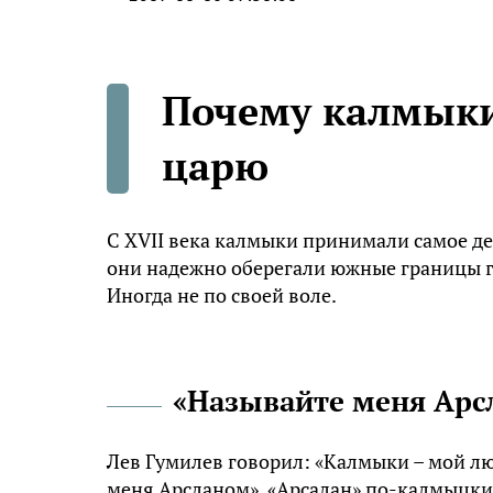
Почему калмыки
царю
С XVII века калмыки принимали самое де
они надежно оберегали южные границы го
Иногда не по своей воле.
«Называйте меня Арс
Лев Гумилев говорил: «Калмыки – мой л
меня Арсланом». «Арсалан» по-калмыцки