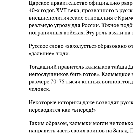
Царское правительство официально разр
40-х годов XVII века, прозванного в ру
внешнеполитические отношения с Крымс
реальную угрозу для России. Южное под
пограничных войсках. Эту роль взяли на 
Русское слово «захолустье» образовано о
«дальние» люди.
Тогдашний правитель калмыков тайша Дай
непослушников бить готов». Калмыцкое х
размере 70-75 тысяч конных воинов, тогд
человек.
Некоторые историки даже возводят русск
переводится как «вперед!»
Таким образом, калмыки могли не только
направить часть своих воинов на Запад.