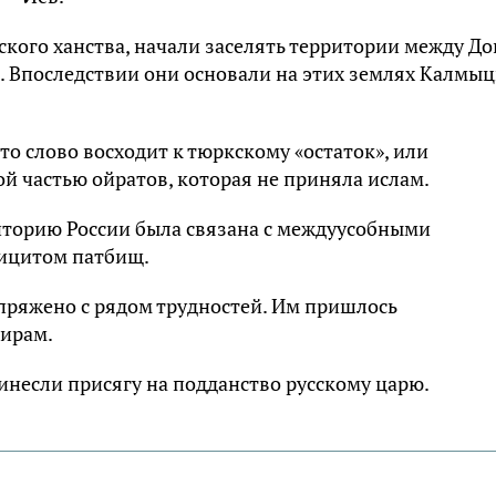
кого ханства, начали заселять территории между Д
в. Впоследствии они основали на этих землях Калмы
о слово восходит к тюркскому «остаток», или
ой частью ойратов, которая не приняла ислам.
орию России была связана с междуусобными
фицитом патбищ.
пряжено с рядом трудностей. Им пришлось
кирам.
инесли присягу на подданство русскому царю.