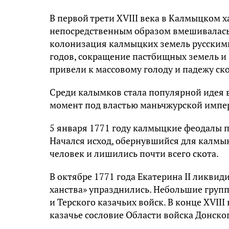
В первой трети XVIII века в Калмыцком 
непосредственным образом вмешивалась 
колонизация калмыцких земель русским
годов, сокращение пастбищных земель и
привели к массовому голоду и падежу ско
Среди калымков стала популярной идея 
момент под властью маньчжурской импе
5 января 1771 году калмыцкие феодалы 
Начался исход, обернувшийся для калмык
человек и лишились почти всего скота.
В октябре 1771 года Екатерина II ликвид
ханства» упразднились. Небольшие групп
и Терского казачьих войск. В конце XVII
казачье сословие Области войска Донског