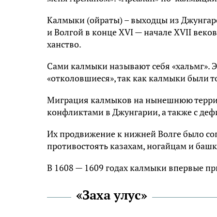
Калмыки (ойраты) – выходцы из Джунгарс
и Волгой в конце XVI — начале XVII веко
ханство.
Сами калмыки называют себя «хальмг». Эт
«отколовшиеся», так как калмыки были т
Миграция калмыков на нынешнюю террит
конфликтами в Джунгарии, а также с де
Их продвижение к нижней Волге было со
противостоять казахам, ногайцам и баш
В 1608 — 1609 годах калмыки впервые пр
«Заха улус»