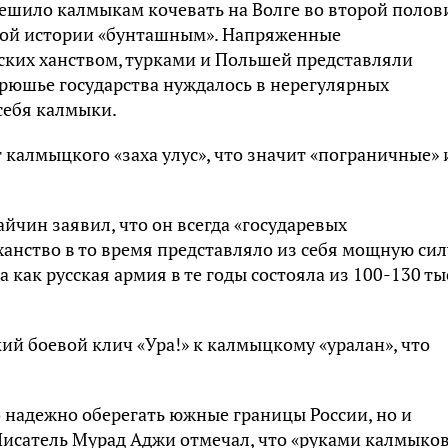
ешило калмыкам кочевать на Волге во второй полов
сской истории «бунташным». Напряженные
ких ханством, турками и Польшей представляли
брюшье государства нуждалось в нерегулярных
себя калмыки.
т калмыцкого «заха улус», что значит «пограничные»
чин заявил, что он всегда «государевых
анство в то время представляло из себя мощную сил
а как русская армия в те годы состояла из 100-130 ты
ий боевой клич «Ура!» к калмыцкому «уралан», что
 надежно оберегать южные границы России, но и
 Писатель Мурад Аджи отмечал, что «руками калмыко