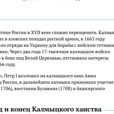
тике России в XVII веке сложно переоценить. Калмы
х и азовских походах русской армии, в 1663 году
ои отряды на Украину для борьбы с войском гетмана
о. Через два года 17-тысячное калмыцкое войско
о в боях под Белой Церковью, отстаивали интересы
66 году.
», Петр I возложил на калмыцкого хана Аюка
ц России, в дальнейшем калмыки принимали участие
1706), восстания Булавина (1708) и башкирского
д и конец Калмыцкого ханства