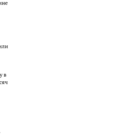
ине
 или
у в
сяч
в