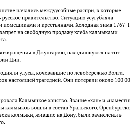
ханстве начались междуусобные распри, в которые
русское правительство. Ситуацию усугубляла
и помещиками и крестьянами. Холодная зима 1767-
 запрет на свободную продажу хлеба калмыками
та.
возвращения в Джунгарию, находившуюся на тот
рии Цин.
подняли улусы, кочевавшие по левобережью Волги.
ов настоящей трагедией. Они потеряли около 100 0
ировала Калмыцкое ханство. Звание «хан» и «намест
ы калмыков вошли в состав Уральского, Оренбургск
I века калмыки, жившие на Дону, были зачислены в
о.