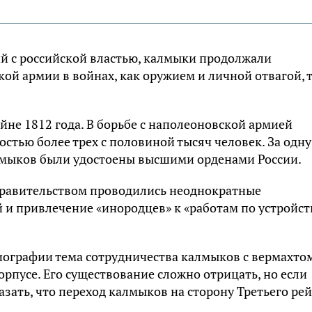
й с российской властью, калмыки продолжали
ой армии в войнах, как оружием и личной отвагой, 
не 1812 года. В борьбе с наполеоновской армией
стью более трех с половиной тысяч человек. За одну
лмыков были удостоены высшими орденами России.
правительством проводились неоднократные
 и привлечение «инородцев» к «работам по устройст
иографии тема сотрудничества калмыков с вермахтом
рпусе. Его существование сложно отрицать, но если
азать, что переход калмыков на сторону Третьего ре