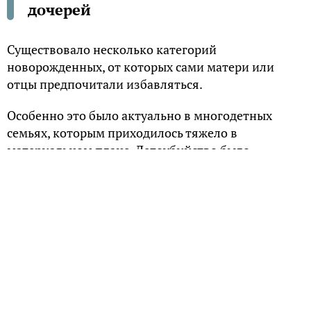
дочерей
Существовало несколько категорий
новорожденных, от которых сами матери или
отцы предпочитали избавляться.
Особенно это было актуально в многодетных
семьях, которым приходилось тяжело в
материальном плане. Детоубийство было
распространенной практикой контроля
рождаемости и избавления от больных.
Ненужные девочки
Поскольку женщина после замужества, которое
происходило в возрасте 13-15 лет, уходила в
семью супруга, для своих родителей она нередко
являлась «лишним ртом». Девочку приходилось