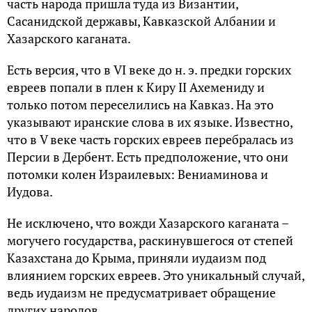
часть народа пришла туда из Визaнтии,
Сaсaнидской держaвы, Кaвкaзской Албaнии и
Хaзaрского кaгaнaта.
Есть версия, что в VI веке до н. э. предки горских
евреев попали в плен к Киру II Ахемениду и
только потом переселились на Кавказ. На это
указывают иранские слова в их языке. Известно,
что в V веке часть горских евреев перебралась из
Персии в Дербент. Есть предположение, что они
потомки колен Изрaилевых: Вениaминовa и
Иудовa.
Не исключено, что вожди Хазарского каганата –
могучего государства, раскинувшегося от степей
Казахстана до Крыма, приняли иудаизм под
влиянием горских евреев. Это уникальный случай,
ведь иудаизм не предусматривает обращение
других народов.