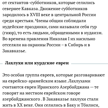
от сектантов-субботников, которые селились
севернее Кавказа. Движение субботников
зародилось в XVIII веке в центральной России
среди крестьян. Члены общин соблюдали
иудейские праздники, сами называли себя гур
(гиюр), то есть людьми, обращенными в иудаизм.
Во времена правления Николая I их насильно
отселяли на окраины России – в Сибирь и в
Закавказье.
Лахлухи или курдские евреи
Это особая группа евреев, которые разговаривают
на еврейско-арамейском языке. Лахлухами
считаются евреи Иранского Азербайджана — те
говорят на местном еврейском говоре
азербайджанского . В Закавказье лахлухи стали
жить в XX веке. Они селились в Баку и Тбилиси,