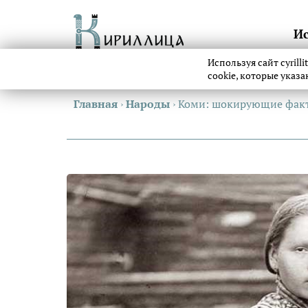
И
Используя сайт cyrill
cookie, которые указ
Главная
›
Народы
›
Коми: шокирующие фак