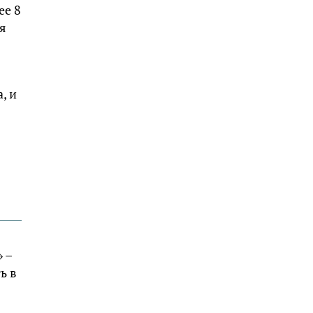
ee 8
aя
, и
 –
ь в