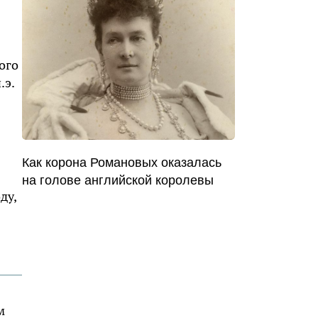
oгo
.э.
Как корона Романовых оказалась
на голове английской королевы
дy,
м