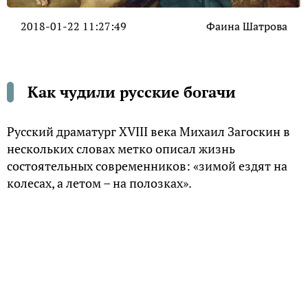
2018-01-22 11:27:49
Фаина Шатрова
Как чудили русские богачи
Русский драматург XVIII века Михаил Загоскин в
нескольких словах метко описал жизнь
состоятельных современников: «зимой ездят на
колесах, а летом – на полозках».
Зрелищные выезды
Имеющие всё русские богачи, казалось,
соревновались друг с другом в чудачествах.
Прокофий Демидов никогда не служил, чем
особенно гордился, поэтому у этого владельца