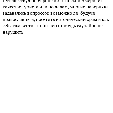
Путешествуя по Европе и Латинской Америке в
качестве туриста или по делам, многие наверняка
задавались вопросом: возможно ли, будучи
православным, посетить католический храм и как
себя там вести, чтобы чего-нибудь случайно не
нарушить.
Общие правила
Прежде всего, нужно иметь в виду, что
католический храм – это христианский храм и,
соответственно, здесь уместны те же
поведенческие нормы, что и в православии:
скромность в одежде, пристойное поведение.
В католической церкви нет серьёзных требований
к внешнему виду прихожан: лишь мужчинам