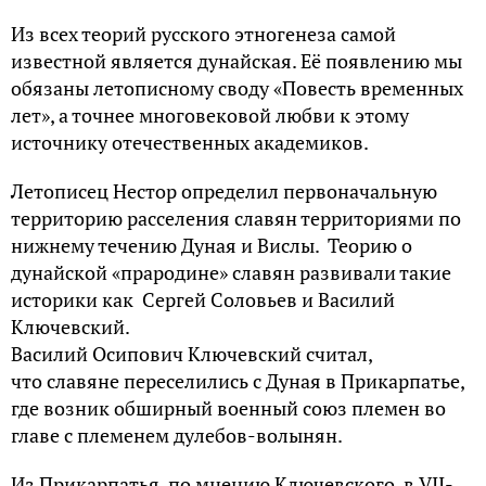
Из всех теорий русского этногенеза самой
известной является дунайская. Её появлению мы
обязаны летописному своду «Повесть временных
лет», а точнее многовековой любви к этому
источнику отечественных академиков.
Летописец Нестор определил первоначальную
территорию расселения славян территориями по
нижнему течению Дуная и Вислы. Теорию о
дунайской «прародине» славян развивали такие
историки как Сергей Соловьев и Василий
Ключевский.
Василий Осипович Ключевский считал,
что славяне переселились с Дуная в Прикарпатье,
где возник обширный военный союз племен во
главе с племенем дулебов-волынян.
Из Прикарпатья, по мнению Ключевского, в VII-