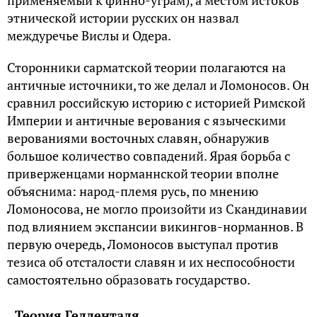
применяемый к финно-уграм), а местом истоков
этнической истории русских он назвал
междуречье Вислы и Одера.
Сторонники сарматской теории полагаются на
античные источники, то же делал и Ломоносов. Он
сравнил российскую историю с историей Римской
Империи и античные верования с языческими
верованиями восточных славян, обнаружив
большое количество совпадений. Ярая борьба с
приверженцами норманнской теории вполне
объяснима: народ-племя русь, по мнению
Ломоносова, не могло произойти из Скандинавии
под влиянием экспансии викингов-норманнов. В
первую очередь, Ломоносов выступал против
тезиса об отсталости славян и их неспособности
самостоятельно образовать государство.
Теория Гелленталя