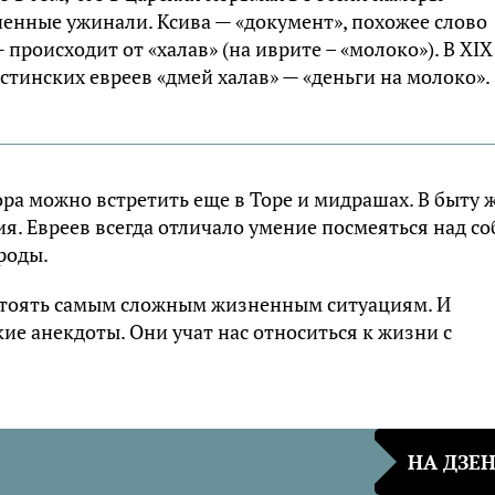
ченные ужинали. Ксива — «документ», похожее слово
 происходит от «халав» (на иврите – «молоко»). В XIX
стинских евреев «дмей халав» — «деньги на молоко».
ра можно встретить еще в Торе и мидрашах. В быту 
ия. Евреев всегда отличало умение посмеяться над со
ароды.
тоять самым сложным жизненным ситуациям. И
ие анекдоты. Они учат нас относиться к жизни с
НА ДЗЕ