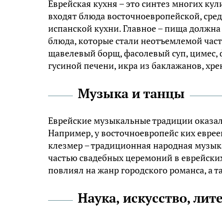
Еврейская кухня – это синтез многих кул
входят блюда восточноевропейской, сре
испанской кухни. Главное – пища должна 
блюда, которые стали неотъемлемой част
щавелевый борщ, фасолевый суп, цимес,
гусиной печени, икра из баклажанов, хрен
Музыка и танцы
Еврейские музыкальные традиции оказали
Например, у восточноевропейс ких еврее
клезмер – традиционная народная музык
частью свадебных церемоний в еврейских 
повлиял на жанр городского романса, а 
Наука, искусство, лит