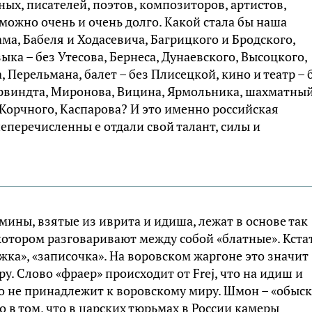
ых, писателей, поэтов, композиторов, артистов,
ожно очень и очень долго. Какой стала бы наша
ма, Бабеля и Ходасевича, Багрицкого и Бродского,
ыка – без Утесова, Бернеса, Дунаевского, Высоцкого,
, Перельмана, балет – без Плисецкой, кино и театр – 
ирвиндта, Миронова, Вицина, Ярмольника, шахматны
, Корчного, Каспарова? И это именно российская
шеперечисленны е отдали свой талант, силы и
мины, взятые из иврита и идиша, лежат в основе так
котором разговаривают между собой «блатные». Кста
ажка», «записочка». На воровском жаргоне это значит
. Слово «фраер» происходит от Frej, что на идиш и
то не принадлежит к воровскому миру. Шмон – «обыск
о в том, что в царских тюрьмах в России камеры