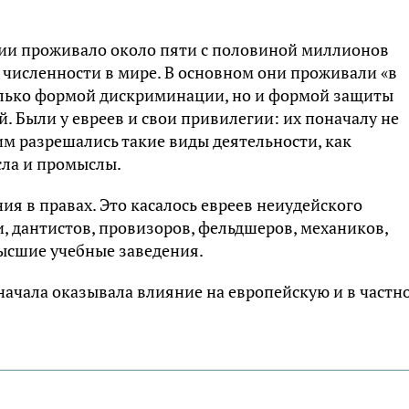
ссии проживало около пяти с половиной миллионов
й численности в мире. В основном они проживали «в
только формой дискриминации, но и формой защиты
. Были у евреев и свои привилегии: их поначалу не
им разрешались такие виды деятельности, как
сла и промыслы.
ия в правах. Это касалось евреев неиудейского
, дантистов, провизоров, фельдшеров, механиков,
высшие учебные заведения.
 начала оказывала влияние на европейскую и в частн