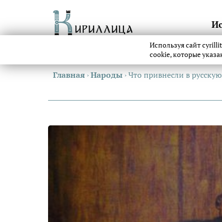
И
Используя сайт cyrill
cookie, которые указ
Главная
›
Народы
›
Что привнесли в русскую