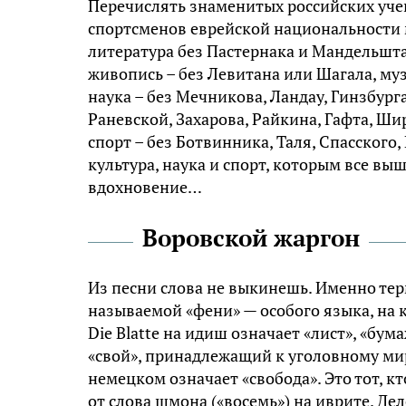
Перечислять знаменитых российских учен
спортсменов еврейской национальности м
литература без Пастернака и Мандельшта
живопись – без Левитана или Шагала, муз
наука – без Мечникова, Ландау, Гинзбурга
Раневской, Захарова, Райкина, Гафта, Ш
спорт – без Ботвинника, Таля, Спасского
культура, наука и спорт, которым все вы
вдохновение…
Воровской жаргон
Из песни слова не выкинешь. Именно тер
называемой «фени» — особого языка, на 
Die Blatte на идиш означает «лист», «бум
«свой», принадлежащий к уголовному миру
немецком означает «свобода». Это тот, к
от слова шмона («восемь») на иврите. Дел