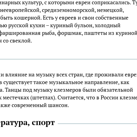
инарных культур, с которыми евреи соприкасались. Т
днеевропейской, средиземноморской, немецкой,
быть кошерной. Есть у евреев и свои собственные
ью русской кухни – куриный бульон, холодный
 фаршированная рыба, форшмак, паштеты из куриной
 со свеклой.
 влияние на музыку всех стран, где проживали евре
в существует такое музыкальное направление, как
а. Танцы под музыку клезмеров были обязательной
местечках (штетлах). Считается, что в России клезм
также современный шансон.
ература, спорт