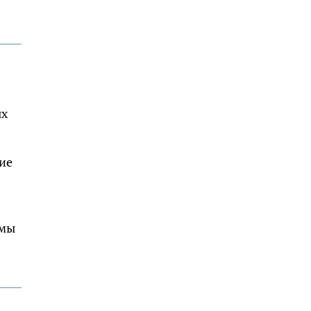
ых
ие
 мы