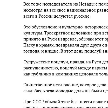
Все те же исследователи из Невады с пом
несмотря на все свое национальное разн
всего в России целуются русские.
Это обусловлено и культурно-историчес
культуры. Троекратное целование при вс
принято на Руси издревле, обычай этот 
Пасху в храмах, поздравляя друг друга с 
господа, и нищие. В этот день поцелуй 
Супружеские поцелуи, правда, на Руси де
распущенностью, поцелуй между парнем и
как публично в компаниях целовали то
Единственное исключение, которое делал
свадьбах, когда молодые должны были це
При СССР обычай этот был почти изжит 
уровне — они троекратно, «по-русски» ц