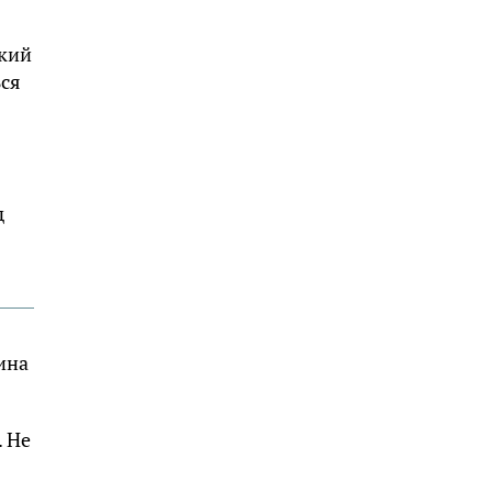
ский
ься
д
ина
. Не