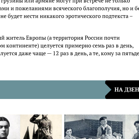
– грузины или армяне могут при встрече не только
ами и пожеланиями всяческого благополучия, но и б
не будет нести никакого эротического подтекста –
й житель Европы (а территория России почти
 континенте) целуется примерно семь раз в день,
уется даже чаще — 12 раз в день, а те, кому за пятьд
НА ДЗЕ