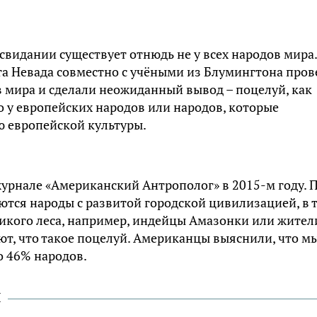
свидании существует отнюдь не у всех народов мира.
а Невада совместно с учёными из Блумингтона пров
 мира и сделали неожиданный вывод – поцелуй, как
о у европейских народов или народов, которые
 европейской культуры.
урнале «Американский Антрополог» в 2015-м году. 
уются народы с развитой городской цивилизацией, в 
дикого леса, например, индейцы Амазонки или жител
ют, что такое поцелуй. Американцы выяснили, что м
о 46% народов.
и