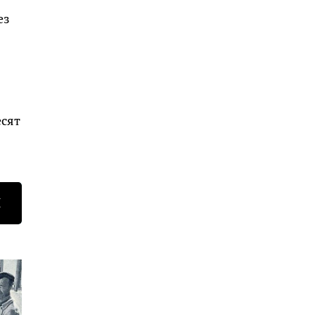
ез
есят
Н