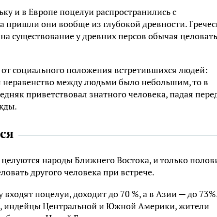
ьку и в Европе поцелуи распространились с
 а пришли они вообще из глубокой древности. Гpече
 на существование у древних персов обычая целоват
и от социального положения встретившихся людей:
ли неравенство между людьми было небольшим, то в
бедняк приветствовал знатного человека, падая пере
жды.
ься
 целуются народы Ближнего Востока, и только полов
овать другого человека при встрече.
 входят поцелуи, доходит до 70 %, а в Азии — до 73%
уй, индейцы Центральной и Южной Америки, жители