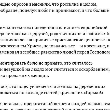
ощью опросов выяснили, что россияне в целом,
ообразие, поцелуи любят и принимают, и что больше
ким контекстом поведения и влиянием европейской
трече знакомых, друзей, родственников и любимых 
органично лег на привитые христианские ценности: н
воскресением Христа, целовались все — и крестьяне, и
знаменовал всеобщее равенство людей перед Господом
монтировать было не принято, это считалось
 девушкой на людях мог считаться и оскорблением,
лько продажных женщин.
ось, это поцелуи невесты и жениха на деревенских
ловаться по команде гостей, кричавших «Горько!»
и оставался прерогативой встречи вождей на высше
еловали заезжих знаменитостей и дипломатов, что ст