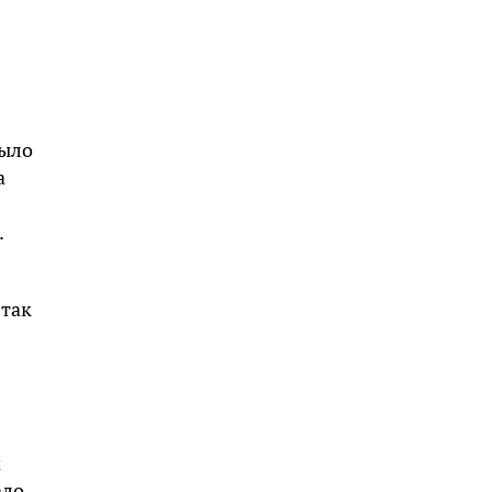
было
а
.
 так
м
ало