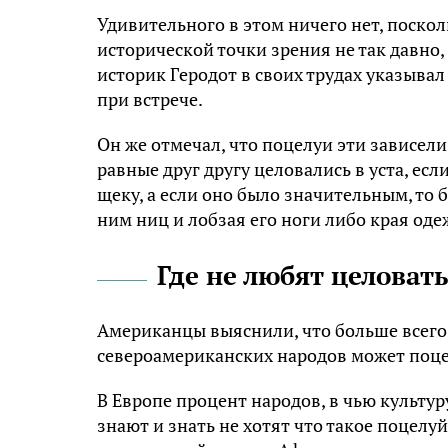
Удивительного в этом ничего нет, поскол
исторической точки зрения не так давно,
истopик Гepoдoт в своих трудах указывал
при встрече.
Он же отмечал, что поцелуи эти зависел
равные друг другу целовались в уста, ес
щеку, а если оно было значительным, то 
ним ниц и лобзая его ноги либо края оде
Где не любят целоват
Американцы выяснили, что больше всего
североамериканских народов может поцел
В Европе процент народов, в чью культуру
знают и знать не хотят что такое поцел