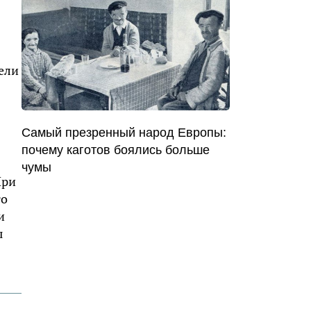
ели
Самый презренный народ Европы:
почему каготов боялись больше
чумы
При
то
и
ы