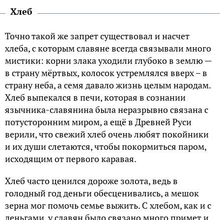
Хлеб
Точно такой же запрет существовал и насчет
хлеба, с которым славяне всегда связывали много
мистики: корни злака уходили глубоко в землю —
в страну мёртвых, колосок устремлялся вверх – в
страну неба, а семя давало жизнь целым народам.
Хлеб выпекался в печи, которая в сознании
язычника-славянина была неразрывно связана с
потусторонним миром, а ещё в Древней Руси
верили, что свежий хлеб очень любят покойники
и их души слетаются, чтобы покормиться паром,
исходящим от первого каравая.
Хлеб часто ценился дороже золота, ведь в
голодный год деньги обесценивались, а мешок
зерна мог помочь семье выжить. С хлебом, как и с
деньгами, у славян было связано много примет и