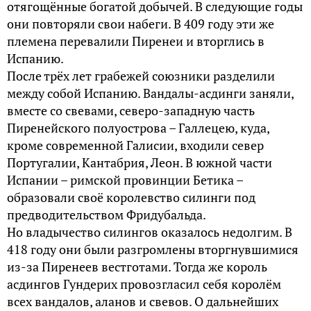
отягощённые богатой добычей. В следующие годы
они повторяли свои набеги. В 409 году эти же
племена перевалили Пиренеи и вторглись в
Испанию.
После трёх лет грабежей союзники разделили
между собой Испанию. Вандалы-асдинги заняли,
вместе со свевами, северо-западную часть
Пиренейского полуострова – Галлецею, куда,
кроме современной Галисии, входили север
Португалии, Кантабрия, Леон. В южной части
Испании – римской провинции Бетика –
образовали своё королевство силинги под
предводительством Фридубальда.
Но владычество силингов оказалось недолгим. В
418 году они были разгромлены вторгнувшимися
из-за Пиренеев вестготами. Тогда же король
асдингов Гундерих провозгласил себя королём
всех вандалов, аланов и свевов. О дальнейших