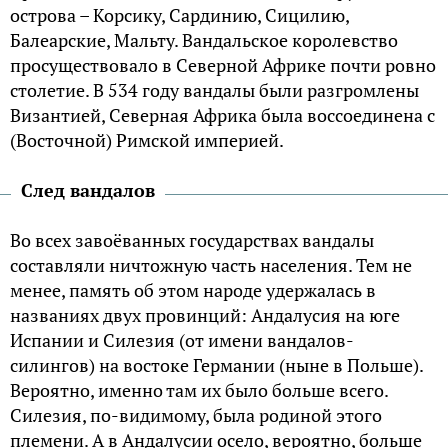
острова – Корсику, Сардинию, Сицилию,
Балеарские, Мальту. Вандальское королевство
просуществовало в Северной Африке почти ровно
столетие. В 534 году вандалы были разгромлены
Византией, Северная Африка была воссоединена с
(Восточной) Римской империей.
След вандалов
Во всех завоёванных государствах вандалы
составляли ничтожную часть населения. Тем не
менее, память об этом народе удержалась в
названиях двух провинций: Андалусия на юге
Испании и Силезия (от имени вандалов-
силингов) на востоке Германии (ныне в Польше).
Вероятно, именно там их было больше всего.
Силезия, по-видимому, была родиной этого
племени. А в Андалусии осело, вероятно, больше