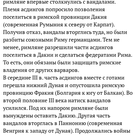
римляне впервые столкнулись с вандалами.
Племя асдингов попросило позволения
поселиться в римской провинции Дакия
(современная Румыния к северу от Карпат).
Получив отказ, вандалы вторглись туда, но были
разбиты союзными Риму германцами. Тем не
менее, римляне разрешили части асдингов
поселиться в Дакии и сделаться федератами Рима.
То есть, они обязаны были защищать римские
владения от других варваров.
В середине III в. часть асдингов вместе с готами
перешла нижний Дуная и опустошила римскую
провинцию Фракия (Болгария к югу от Балкан). Во
второй половине III века натиск вандалов
усилился. Под их напором римляне были
вынуждены оставить Дакию. Другая часть
вандалов вторглась в Паннонию (современная
Венгрия к западу от Дуная). Продолжались войны