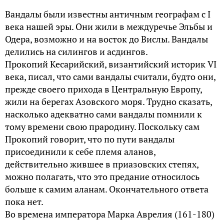
Вандалы были известны античным географам с I
века нашей эры. Они жили в междуречье Эльбы и
Одера, возможно и на восток до Вислы. Вандалы
делились на силингов и асдингов.
Прокопий Кесарийский, византийский историк VI
века, писал, что сами вандалы считали, будто они,
прежде своего прихода в Центральную Европу,
жили на берегах Азовского моря. Трудно сказать,
насколько адекватно сами вандалы помнили к
тому времени свою прародину. Поскольку сам
Прокопий говорит, что по пути вандалы
присоединили к себе племя аланов,
действительно жившее в приазовских степях,
можно полагать, что это предание относилось
больше к самим аланам. Окончательного ответа
пока нет.
Во времена императора Марка Аврелия (161-180)