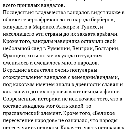
всего пришлых вандалов.
Последствия владычества вандалов видят также в
облике североафриканского народа берберов,
живущего в Марокко, Алжире и Тунисе, и
населявшего эти страны до их захвата арабами.
Кроме того, вандалы наверняка оставили свой
небольшой след в Румынии, Венгрии, Болгарии,
Франции, хотя после их ухода оттуда там
сменилось и смешалось много народов.
В средние века стали очень популярны
отождествления вандалов с венедами/вендами,
под каковым именем знали в древности славян и
как славян до сих пор называют немцы и финны.
Современные историки не исключают того, что в
составе вандалов мог быть какой-то
праславянский элемент. Кроме того, «Великое
переселение народов» не означало, что народы
переселялись целиком. Какая-то часть оставалась