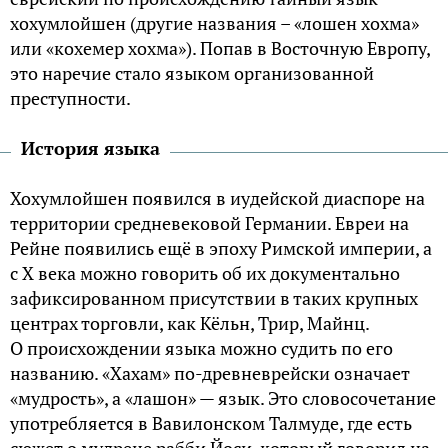
хохумлойшен (другие названия – «лошен хохма»
или «кохемер хохма»). Попав в Восточную Европу,
это наречие стало языком организованной
преступности.
История языка
Хохумлойшен появился в иудейской диаспоре на
территории средневековой Германии. Евреи на
Рейне появились ещё в эпоху Римской империи, а
с X века можно говорить об их документально
зафиксированном присутствии в таких крупных
центрах торговли, как Кёльн, Трир, Майнц.
О происхождении языка можно судить по его
названию. «Хахам» по-древневрейски означает
«мудрость», а «лашон» — язык. Это словосочетание
употребляется в Вавилонском Талмуде, где есть
сюжет о мудреце рабби Йоси, который говорил на