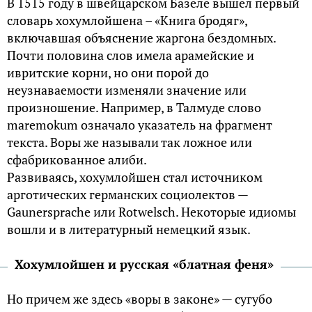
В 1515 году в швейцарском Базеле вышел первый
словарь хохумлойшена – «Книга бродяг»,
включавшая объяснение жаргона бездомных.
Почти половина слов имела арамейские и
ивритские корни, но они порой до
неузнаваемости изменяли значение или
произношение. Например, в Талмуде слово
maremokum означало указатель на фрагмент
текста. Воры же называли так ложное или
сфабрикованное алиби.
Развиваясь, хохумлойшен стал источником
арготических германских социолектов —
Gaunersprache или Rotwelsch. Некоторые идиомы
вошли и в литературный немецкий язык.
Хохумлойшен и русская «блатная феня»
Но причем же здесь «воры в законе» — сугубо