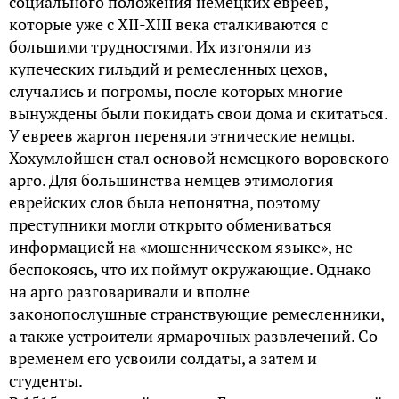
социального положения немецких евреев,
которые уже с XII-XIII века сталкиваются с
большими трудностями. Их изгоняли из
купеческих гильдий и ремесленных цехов,
случались и погромы, после которых многие
вынуждены были покидать свои дома и скитаться.
У евреев жаргон переняли этнические немцы.
Хохумлойшен стал основой немецкого воровского
арго. Для большинства немцев этимология
еврейских слов была непонятна, поэтому
преступники могли открыто обмениваться
информацией на «мошенническом языке», не
беспокоясь, что их поймут окружающие. Однако
на арго разговаривали и вполне
законопослушные странствующие ремесленники,
а также устроители ярмарочных развлечений. Со
временем его усвоили солдаты, а затем и
студенты.