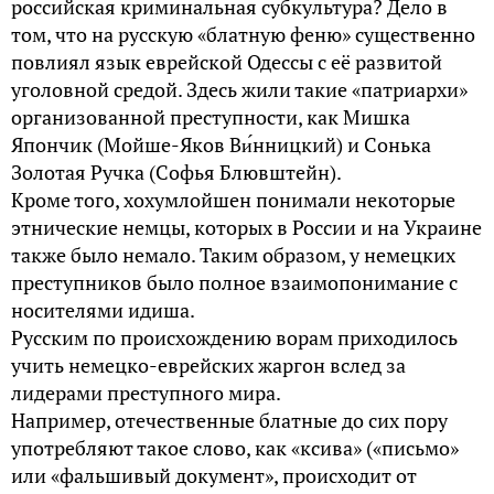
российская криминальная субкультура? Дело в
том, что на русскую «блатную феню» существенно
повлиял язык еврейской Одессы с её развитой
уголовной средой. Здесь жили такие «патриархи»
организованной преступности, как Мишка
Япончик (Мойше-Яков Ви́нницкий) и Сонька
Золотая Ручка (Софья Блювштейн).
Кроме того, хохумлойшен понимали некоторые
этнические немцы, которых в России и на Украине
также было немало. Таким образом, у немецких
преступников было полное взаимопонимание с
носителями идиша.
Русским по происхождению ворам приходилось
учить немецко-еврейских жаргон вслед за
лидерами преступного мира.
Например, отечественные блатные до сих пору
употребляют такое слово, как «ксива» («письмо»
или «фальшивый документ», происходит от