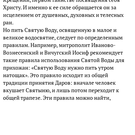
Христу. И именно к ее силе обращается он за
исцелением от душевных, духовных и телесных
ран.
Но пить Святую Воду, освященную в малое и
великое водосвятие, следует по определенным
правилам. Например, митрополит Иваново-
Вознесенский и Вичугский Иосиф рекомендует
такие правила использования Святой Воды для
прихожан: «Святую Воду нужно пить утром
натощак». Это правило исходит из общей
традиции принятия Даров: вначале человек
вкушает Святыню, и лишь потом переходит к
общей трапезе. Эти правила можно найти,
например, в официальных публикациях
Православной церкви как напутствии
прихожанам — в брошюре Свято-Данилова
монастыря «В помощь кающимся» написано: