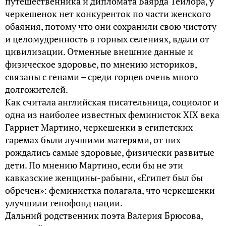
путешественника и дипломата Баярда Тейлора, у
черкешенок нет конкуренток по части женского
обаяния, потому что они сохранили свою чистоту
и целомудренность в горных селениях, вдали от
цивилизации. Отменные внешние данные и
физическое здоровье, по мнению историков,
связаны с генами – среди горцев очень много
долгожителей.
Как считала английская писательница, социолог и
одна из наиболее известных феминисток XIX века
Гарриет Мартино, черкешенки в египетских
гаремах были лучшими матерями, от них
рождались самые здоровые, физически развитые
дети. По мнению Мартино, если бы не эти
кавказские женщины-рабыни, «Египет был бы
обречен»: феминистка полагала, что черкешенки
улучшили генофонд нации.
Дальний родственник поэта Валерия Брюсова,