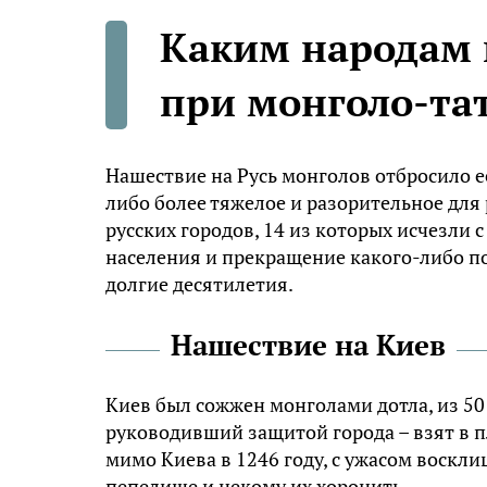
Каким народам 
при монголо-та
Нашествие на Русь монголов отбросило ее
либо более тяжелое и разорительное для 
русских городов, 14 из которых исчезли 
населения и прекращение какого-либо п
долгие десятилетия.
Нашествие на Киев
Киев был сожжен монголами дотла, из 50 
руководивший защитой города – взят в
мимо Киева в 1246 году, с ужасом восклиц
пепелище и некому их хоронить.