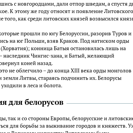
шись с новгородцами, дали отпор шведам, а спустя д
кое. К этому же году относят и появление Литовског
е того, как среди литовских князей возвысился княз
 которые прошли по югу Белоруссии, разорив Туров и
лись на юг Польши, взяв Краков. Под натиском орды
б (Хорватия); конница Батыя остановилась лишь на
 – наследник Чингис-хана, и Батый, желающий
овернул коней назад.
то не облегчило – до конца XIII века орды монголов
и земли Литвы, стараясь подчинить их. Белорусы
уходили в леса и болота.
я для белорусов
ды, так и со стороны Европы, белорусские и литовски
ся для борьбы за выживание городов и княжеств. У
не к Великому княжеству Литовскому были