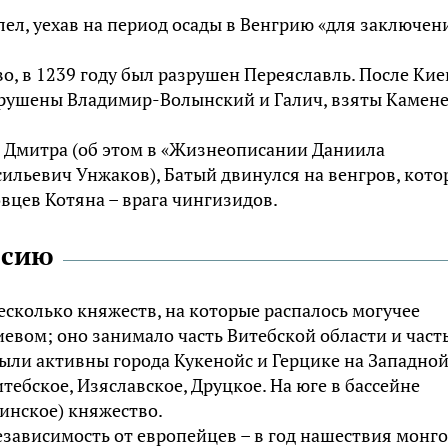
ел, уехав на период осады в Венгрию «для заключен
, в 1239 году был разрушен Переяславль. После Кие
зрушены Владимир-Волынский и Галич, взяты Камене
 Дмитра (об этом в «Жизнеописании Даниила
ильевич Унжаков), Батый двинулся на венгров, кото
вцев Котяна – врага чингизидов.
ссию
есколько княжеств, на которые распалось могучее
евом; оно занимало часть Витебской области и част
ыли активны города Кукенойс и Герцике на Западно
тебское, Изяславское, Друцкое. На юге в бассейне
инское) княжество.
зависимость от европейцев – в год нашествия монг