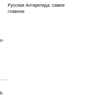
Русская Антарктида: самое
главное
о-
р,