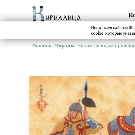
И
Используя сайт cyrill
cookie, которые указ
Главная
›
Народы
›
Каким народам пришлось