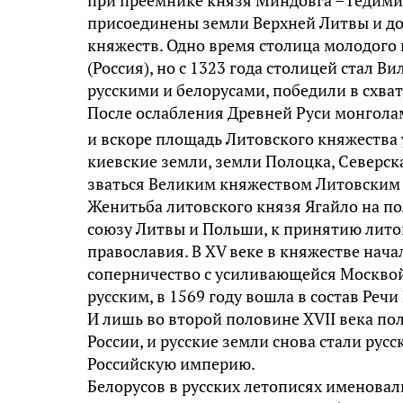
присоединены земли Верхней Литвы и до
княжеств. Одно время столица молодого 
(Россия), но с 1323 года столицей стал В
русскими и белорусами, победили в схва
После ослабления Древней Руси монгола
и вскоре площадь Литовского княжества у
киевские земли, земли Полоцка, Северска
зваться Великим княжеством Литовским 
Женитьба литовского князя Ягайло на по
союзу Литвы и Польши, к принятию лито
православия. В XV веке в княжестве нача
соперничество с усиливающейся Москвой,
русским, в 1569 году вошла в состав Реч
И лишь во второй половине XVII века пол
России, и русские земли снова стали рус
Российскую империю.
Белорусов в русских летописях именовали