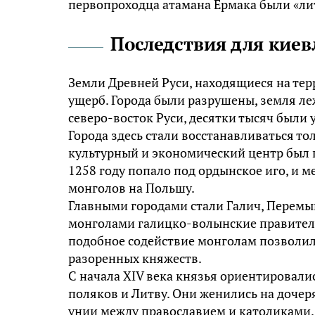
первопроходца атамана Ермака были «лит
Последствия для киев
Земли Древней Руси, находящиеся на те
ущерб. Города были разрушены, земля леж
северо-восток Руси, десятки тысяч были 
Города здесь стали восстанавливаться тол
культурный и экономический центр был 
1258 году попало под ордынское иго, и 
монголов на Польшу.
Главными городами стали Галич, Перемыш
монголами галицко-волынские правители
подобное содействие монголам позволило
разоренных княжеств.
С начала XIV века князья ориентировалис
поляков и Литву. Они женились на дочер
унии между православием и католиками. 