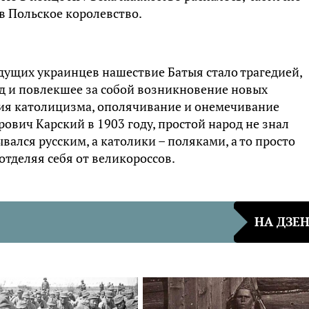
 в Польское королевство.
удущих украинцев нашествие Батыя стало трагедией,
ад и повлекшее за собой возникновение новых
ия католицизма, ополячивание и онемечивание
ович Карский в 1903 году, простой народ не знал
ался русским, а католики – поляками, а то просто
 отделяя себя от великороссов.
НА ДЗЕ