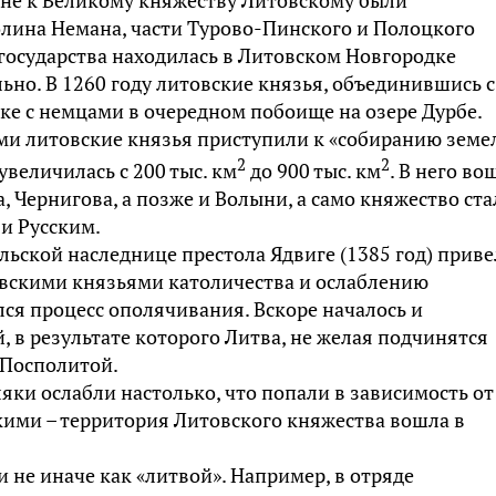
лина Немана, части Турово-Пинского и Полоцкого
государства находилась в Литовском Новгородке
ильно. В 1260 году литовские князья, объединившись с
тке с немцами в очередном побоище на озере Дурбе.
ми литовские князья приступили к «собиранию земел
2
2
величилась с 200 тыс. км
до 900 тыс. км
. В него во
, Чернигова, а позже и Волыни, а само княжество ста
и Русским.
льской наследнице престола Ядвиге (1385 год) приве
вскими князьями католичества и ослаблению
лся процесс ополячивания. Вскоре началось и
 в результате которого Литва, не желая подчинятся
и Посполитой.
яки ослабли настолько, что попали в зависимость от
скими – территория Литовского княжества вошла в
 не иначе как «литвой». Например, в отряде