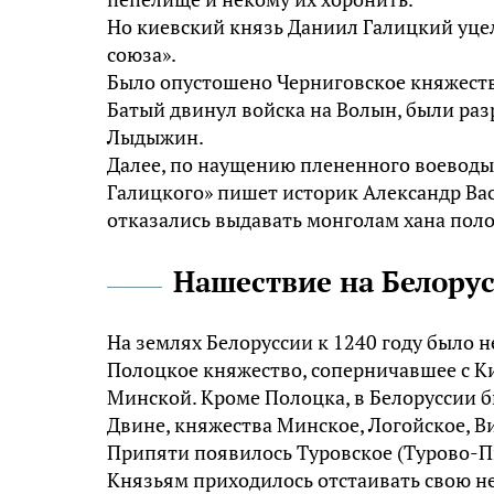
Но киевский князь Даниил Галицкий уцел
союза».
Было опустошено Черниговское княжество
Батый двинул войска на Волын, были ра
Лыдыжин.
Далее, по наущению плененного воеводы
Галицкого» пишет историк Александр Вас
отказались выдавать монголам хана поло
Нашествие на Белору
На землях Белоруссии к 1240 году было н
Полоцкое княжество, соперничавшее с Ки
Минской. Кроме Полоцка, в Белоруссии б
Двине, княжества Минское, Логойское, Ви
Припяти появилось Туровское (Турово-П
Князьям приходилось отстаивать свою не