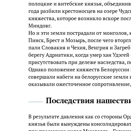
полоцкие и витебские князья, объединив
года разбили крестоносцев на озере Чудс
княжества, которое возникло вскоре посл
Миндовг.
Но и эти земли пострадали от монголов,
Пинск, Брест и Мозырь, после чего вторг
пали Словакия и Чехия, Венгрия и Загре
берегу Адриатики, когда умер хан Удэгей
присутствовать при дележе наследства, п
Однако положение княжеств Белоруссии э
совершали набеги на белорусские земли 
оказывали ожесточенное сопротивление, 
Последствия нашестви
В результате давления как со стороны Ор
князья были вынуждены консолидировать
при преемнике князя Миндовга – Гедими