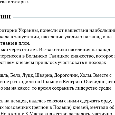
ва и татары».
лян
рритории Украины, понесли от нашествия наибольши
ала в запустении, население уходило на запад и на
угнаны в плен.
ько через сто лет. Из-за оттока населения на запад
перенесен в Волынско-Галицкое княжество, которое 
местным князьям пришлось участвовать в походах
ль, Белз, Луцк, Шварна, Дорогочин, Холм. Вместе с
 не раз ходили на Польшу и Венгрию. Очевидно, что
 им на какое-то время сохранить лидерство среди
ь на немцев, надеясь союзом с ними сдержать орду,
ях мозовецких (регион в Польше) князей, мечтали об
Но в конце XIV века княжество распалось, частично