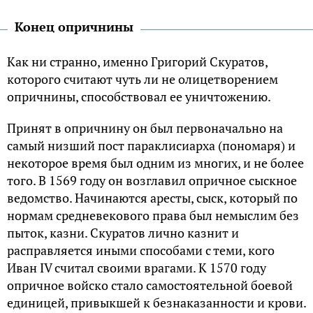
Конец опричнины
Как ни странно, именно Григорий Скуратов,
которого считают чуть ли не олицетворением
опричнины, способствовал ее уничтожению.
Принят в опричнину он был первоначально на
самый низший пост параклисиарха (пономаря) и
некоторое время был одним из многих, и не более
того. В 1569 году он возглавил опричное сыскное
ведомство. Начинаются аресты, сыск, который по
нормам средневекового права был немыслим без
пыток, казни. Скуратов лично казнит и
расправляется иными способами с теми, кого
Иван IV считал своими врагами. К 1570 году
опричное войско стало самостоятельной боевой
единицей, привыкшей к безнаказанности и крови.