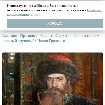
Используя сайт cyrillitsa.ru, Вы соглашаетесь с
использованием файлов
cookie, которые указаны в
Политике
конфиденциальности
ХОРОШО
Главная
›
Прошлое
›
Малюта Скуратов: был ли героем
главный «душегуб» Ивана Грозного