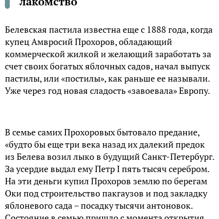
лакомство
Белевская пастила известна еще с 1888 года, когда
купец Амвросий Прохоров, обладающий
коммерческой жилкой и желающий заработать за
счет своих богатых яблочных садов, начал выпуск
пастилы, или «постилы», как раньше ее называли.
Уже через год новая сладость «завоевала» Европу.
В семье самих Прохоровых бытовало предание,
«будто бы еще три века назад их далекий предок
из Белева возил лыко в будущий Санкт-Петербург.
За усердие выдал ему Петр I пять тысяч серебром.
На эти деньги купил Прохоров землю по берегам
Оки под строительство пакгаузов и под закладку
яблоневого сада – посадку тысячи антоновок.
Состояние в семью пришло с момента открытия