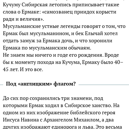
Кучуму Сибирская летопись приписывает такие
слова о Ермаке: «самозванец приидох корысти
ради и величия».
Мусульманские устные легенды говорят о том, что
Ермак был мусульманином, и бек Елычай хотел
отдать замуж за Ермака дочь, и что хоронили
Ермака по мусульманским обычаям.
Не знаем мы ничего и годе его рождения. Вроде
бы к моменту похода на Кучума, Ермаку было 40–
45 лет. И это все.
Под «англицким» флагом?
До сих пор сохранились три знамени, под
которыми Ермак ходил в Сибирское ханство. На
одном из них изображение библейского героя
Иисуса Навина с Архангелом Михаилом, а два
других изображают единорога и льва. Это весьма