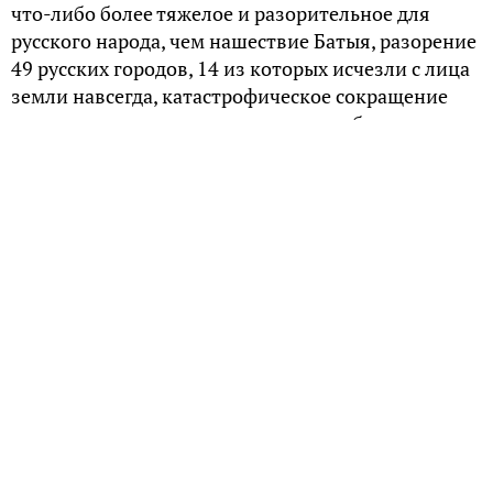
что-либо более тяжелое и разорительное для
русского народа, чем нашествие Батыя, разорение
49 русских городов, 14 из которых исчезли с лица
земли навсегда, катастрофическое сокращение
населения и прекращение какого-либо
поступательного движения в экономике княжеств
на долгие десятилетия.
Нашествие на Киев
Киев был сожжен монголами дотла, из 50 000
жителей – 48 000 были вырезаны, воевода Дмитр,
руководивший защитой города – взят в плен.
Священник-итальянец Карпини, проезжавший
мимо Киева в 1246 году с ужасом восклицал, что
человеческие кости до сих пор лежат на пепелище
и некому их хоронить.
Но киевский князь Даниил Галицкий уцелел,