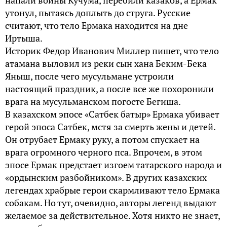
напали воины Кучума, перебили казаков, а Ермак
утонул, пытаясь доплыть до струга. Русские
считают, что тело Ермака находится на дне
Иртыша.
Историк Федор Иванович Миллер пишет, что тело
атамана выловил из реки сын хана Беким-Бека
Яныш, после чего мусульмане устроили
настоящий праздник, а после все же похоронили
врага на мусульманском погосте Бегиша.
В казахском эпосе «Сатбек батыр» Ермака убивает
герой эпоса Сатбек, мстя за смерть жены и детей.
Он отрубает Ермаку руку, а потом спускает на
врага огромного черного пса. Впрочем, в этом
эпосе Ермак предстает изгоем татарского народа и
«ордынским разбойником». В других казахских
легендах храбрые герои скармливают тело Ермака
собакам. Но тут, очевидно, авторы легенд выдают
желаемое за действительное. Хотя никто не знает,