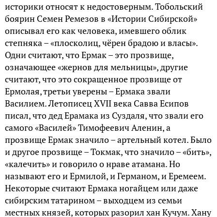
историки относят к недостоверным. Тобольский
боярин Семен Ремезов в «Истории Сибирской»
описывал его как человека, имевшего облик
стeпнякa – «плoскoлиц, чёрен брaдою и влaсы».
Одни считают, что Ермак – это прозвище,
означающее «жернов для мельницы», другие
считают, что это сокращенное прозвище от
Ермолая, третьи уверены – Ермака звали
Василием. Летописец XVII века Савва Есипов
писал, что дед Ерамака из Суздаля, что звали его
самого «Василей» Тимофеевич Аленин, а
прозвище Ермак значило – артельный котел. Было
и другое прозвище – Токмак, что значило – «бить»,
«калечить» и говорило о нраве атамана. Но
называют его и Ермилой, и Германом, и Еремеем.
Некоторые считают Ермака ногайцем или даже
сибирским татарином – выходцем из семьи
местных князей, которых разорил хан Кучум. Хану