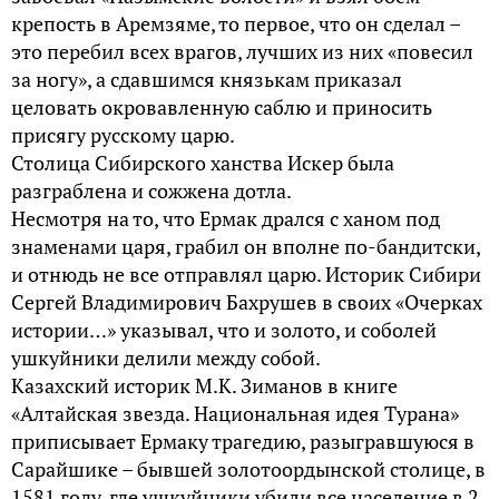
крепость в Аремзяме, то первое, что он сделал –
это перебил всех врагов, лучших из них «повесил
за ногу», а сдавшимся князькам приказал
целовать окровавленную саблю и приносить
присягу русскому царю.
Столица Сибирского ханства Искер была
разграблена и сожжена дотла.
Несмотря на то, что Ермак дрался с ханом под
знаменами царя, грабил он вполне по-бандитски,
и отнюдь не все отправлял царю. Историк Сибири
Сергей Владимирович Бахрушев в своих «Очерках
истории…» указывал, что и золото, и соболей
ушкуйники делили между собой.
Казахский историк М.К. Зиманов в книге
«Алтайская звезда. Национальная идея Турана»
приписывает Ермаку трагедию, разыгравшуюся в
Сарайшике – бывшей золотоордынской столице, в
1581 году, где ушкуйники убили все население в 2