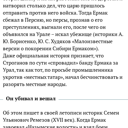
натворил столько дел, что царю пришлось
отправить против него войска. Тогда Ермак
сбежал в Персию, но персы, прознав о его
преступлениях, выгнали его, после чего он
объявился на Урале – искал убежище (историки А.
Ю. Борисенко, Ю. С. Худяков «Малоизвестные
версии о покорении Сибири Ермаком»).
Даже официальная история признает, что
Строганов по сути «спровадил» банду Ермака за
Урал, так как тот, по просьбе промышленника
укротив «местных татар», начал бесчинствовать и
разорять местные народы.
Он убивал и вешал
Об этом пишет в своей летописи историк Семен
Ульянович Ремезов (XVII век). Когда Ермак
завоевал «Назымские волости» и взял боем