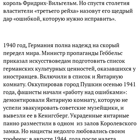
король Фридрих-Вильгельм. Но спустя столетия
властители «третьего рейха» назовут его щедрый
дар «ошибкой, которую нужно исправить».
1940 год, Германия полна надежд на скорый
передел мира. Министр пропаганды Геббельс
приказал искусствоведам подготовить список
германских культурных ценностей, оказавшихся у
иностранцев. Включили в список и Янтарную
комнату. Оккупировав город Пушкин осенью 1941
года, фашисты начали «работу над ошибками»:
демонтировали Янтарную комнату, которую не
успели эвакуировать советские музейщики, и
вывезли ее в Кенигсберг. Украденные янтарные
панно разместили в одном из залов Королевского
замка. Но нацисты недолго любовались своим
трофеем: в августе 1944 года после налета