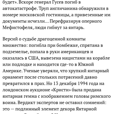
будет». Вскоре генерал Гусев погиб в
автокатастрофе. Труп англичанина обнаружили в
номере московской гостиницы, а привезенные им
документы исчезли… Перефразируя оперного
Мефистофеля, люди гибнут за янтарь.
Версий о судьбе драгоценной комнаты
множество: погибла при бомбежке, спрятана в
подземелье, попала в руки американцев и
оказалась в США, вывезена нацистами на корабле
или подлодке и находится где-то в Южной
Америке. Ученые уверяли, что хрупкий янтарный
орнамент после стольких потрясений давно
превратился в прах. Но 13 декабря 1994 года на
лондонском аукционе «Кристи» была продана
янтарная гемма с изображением головы римского
воина. Вердикт экспертов не оставил сомнений:
это — подлинный элемент декора Янтарной