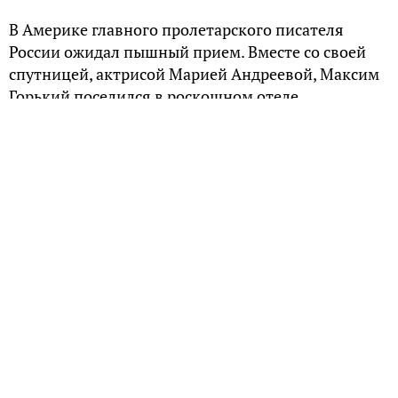
В Америке главного пролетарского писателя
России ожидал пышный прием. Вместе со своей
спутницей, актрисой Марией Андреевой, Максим
Горький поселился в роскошном отеле
«Бельклер». Правда, ненадолго.
Пышный прием для Горького и «товарища
феномен»
Как утверждает Бертран Рассел, автор книги «Брак
и мораль», Максим Горький прибыл в США в
апреле 1906 года по приглашению миллионера
Генри Уилшера, который проявлял особый
интерес к левым и социалистам. Однако за океан
писатель решил отправиться не один, а в
компании актрисы Московского Художественного
театра Марии Желябужской, взявшей